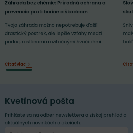
Záhrada bez chémie: Prírodná ochrana a
Slov
prevencia proti burine a škodcom
sku
Tvoja záhrada možno nepotrebuje ďalší
Snív
drastický postrek, ale lepšie vzťahy medzi
malý
pôdou, rastlinami a užitočnými živočíchmi...
baliť
Čítať viac
Číta
Kvetinová pošta
Prihláste sa na odber newslettera a získaj prehľad o
aktuálnych novinkách a akciách.