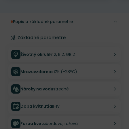
Popis a základné parametre
Základné parametre
Životný okruh
Fr 2, B 2, GR 2
Mrazuvzdornosť
Z5 (-28°C)
Nároky na vodu
stredné
Doba kvitnutia
II-IV
Farba kvetu
bordová, ružová