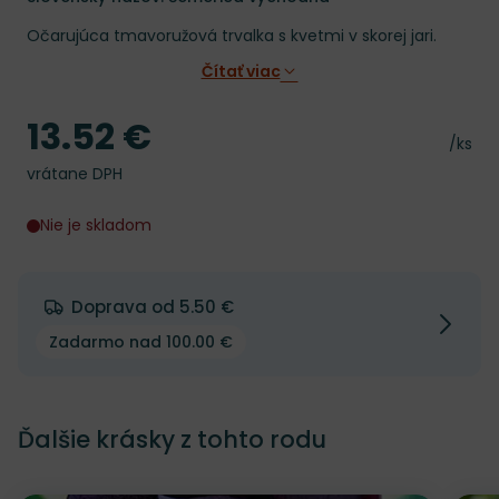
Očarujúca tmavoružová trvalka s kvetmi v skorej jari.
Čítať viac
13.52 €
Cena
Cena 
/ks
vrátane DPH
Nie je skladom
Doprava od 5.50 €
Zadarmo nad 100.00 €
Ďalšie krásky z tohto rodu