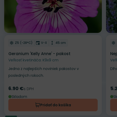
Odober do zoznamu želaní
Od
Mrazuvzdornosť
Doba kvitnutia
Výška rastliny
Z5 (-28°C)
V-X
45 cm
Geranium 'Kelly Anne' - pakost
Nep
Veľkosť kvetináča: K9x9 cm
Veľ
Jedna z najlepších noviniek pakostov v
Dlh
posledných rokoch.
6.90 €
5.
Cena
s DPH
Ce
Skladom
S
Pridať do košíka