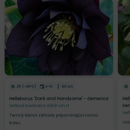
Odober do zoznamu želaní
Od
Mrazuvzdornosť
Doba kvitnutia
Výška rastliny
Z5 (-28°C)
II-IV
50 cm
Helleborus 'Dark and Handsome' - čemerica
Hel
čem
Veľkosť kvetináča: K9x9 cm H
Veľ
Temný klenot záhrady pripomínajúci nočnú
Vzá
krásu.