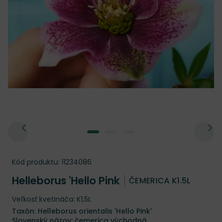
Kód produktu:
11234086
Helleborus 'Hello Pink
ČEMERICA K1.5L
Veľkosť kvetináča: K1,5L
Taxón: Helleborus orientalis 'Hello Pink'
Slovenský názov: čemerica východná