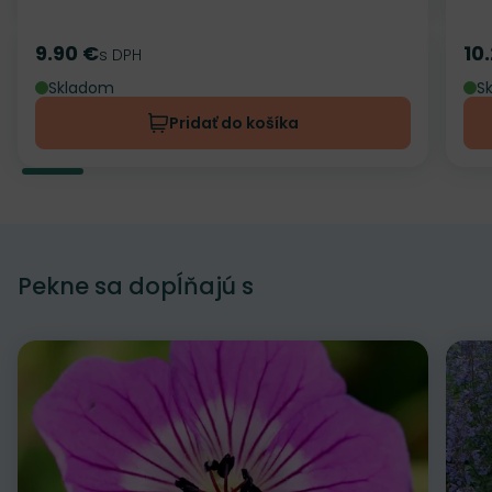
9.90 €
10
Cena
s DPH
Ce
Skladom
S
Pridať do košíka
Pekne sa dopĺňajú s