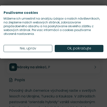
Výška rastliny
40 cm
Používame cookies
Môžeme ich umiestniť na analýzu údajov o našich návštevníkoch,
na zlepšenie našich webových stránok, zobrazovanie
Šírka rastliny
50 cm
prispôsobeného obsahu a na poskytovanie skvelého zážitku z
webových stránok. Pre viac informácií o cookies používame
otvorené nastavenia.
Habitus rastliny
vzpriamený
Nie, uprav
Ok, pokračujte
Hustota výsadby
4 ks/m²
Nároky na slnko
S, P
Popis
Pôvodný druh čemerice východnej rastie v svetlých
lesoch na Ukrajine, Turecku a Kaukaze. V záhradách
pestované “orientalis hybridy“ vznikli viacnásobným