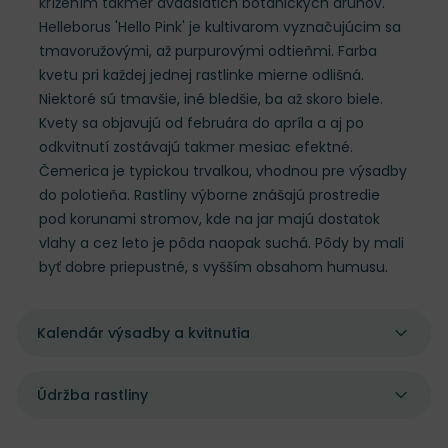
krížením takmer dvadsiatich botanických druhov.
Helleborus 'Hello Pink' je kultivarom vyznačujúcim sa
tmavoružovými, až purpurovými odtieňmi. Farba
kvetu pri každej jednej rastlinke mierne odlišná.
Niektoré sú tmavšie, iné bledšie, ba až skoro biele.
Kvety sa objavujú od februára do apríla a aj po
odkvitnutí zostávajú takmer mesiac efektné.
Čemerica je typickou trvalkou, vhodnou pre výsadby
do polotieňa. Rastliny výborne znášajú prostredie
pod korunami stromov, kde na jar majú dostatok
vlahy a cez leto je pôda naopak suchá. Pôdy by mali
byť dobre priepustné, s vyšším obsahom humusu.
Kalendár výsadby a kvitnutia
Údržba rastliny