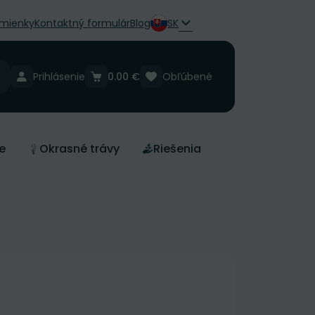
mienky
Kontaktný formulár
Blog
SK
Prihlásenie
0.00 €
Obľúbené
e
Okrasné trávy
Riešenia