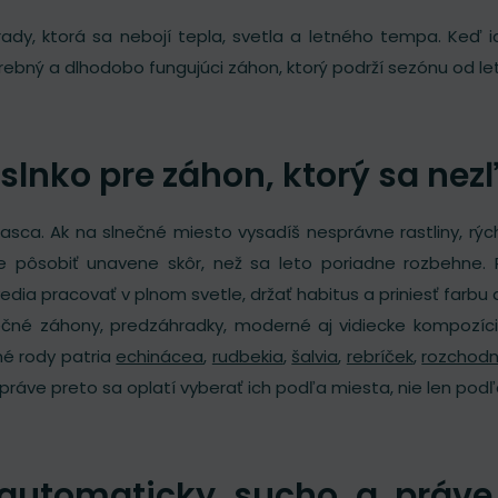
rady, ktorá sa nebojí tepla, svetla a letného tempa. Keď 
farebný a dlhodobo fungujúci záhon, ktorý podrží sezónu od le
 slnko pre záhon, ktorý sa nez
sca. Ak na slnečné miesto vysadíš nesprávne rastliny, rýchl
ne pôsobiť unavene skôr, než sa leto poriadne rozbehne.
vedia pracovať v plnom svetle, držať habitus a priniesť farbu 
lnečné záhony, predzáhradky, moderné aj vidiecke kompozí
é rody patria
echinácea
,
rudbekia
,
šalvia
,
rebríček
,
rozchodn
práve preto sa oplatí vyberať ich podľa miesta, nie len podľ
utomaticky sucho a práve 