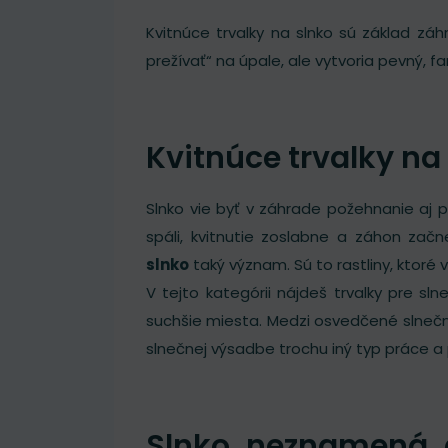
Kvitnúce trvalky na slnko sú základ záh
prežívať“ na úpale, ale vytvoria pevný, 
Kvitnúce trvalky na
Slnko vie byť v záhrade požehnanie aj pa
spáli, kvitnutie zoslabne a záhon zač
slnko
taký význam. Sú to rastliny, ktoré 
V tejto kategórii nájdeš trvalky pre s
suchšie miesta. Medzi osvedčené slnečn
slnečnej výsadbe trochu iný typ práce a 
Slnko neznamená a