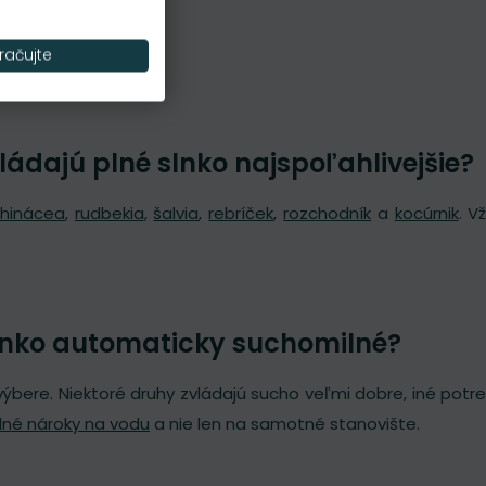
račujte
vládajú plné slnko najspoľahlivejšie?
hinácea
,
rudbekia
,
šalvia
,
rebríček
,
rozchodník
a
kocúrnik
. V
slnko automaticky suchomilné?
 výbere. Niektoré druhy zvládajú sucho veľmi dobre, iné potr
dné nároky na vodu
a nie len na samotné stanovište.