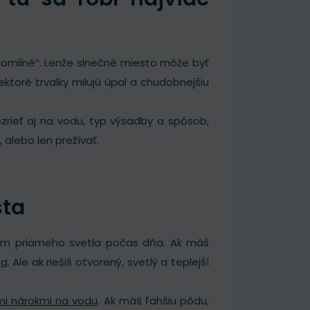
homilné“. Lenže slnečné miesto môže byť
ktoré trvalky milujú úpal a chudobnejšiu
pozrieť aj na vodu, typ výsadby a spôsob,
 alebo len prežívať.
sta
om priameho svetla počas dňa. Ak máš
ňa
. Ale ak riešiš otvorený, svetlý a teplejší
ými nárokmi na vodu
. Ak máš ľahšiu pôdu,