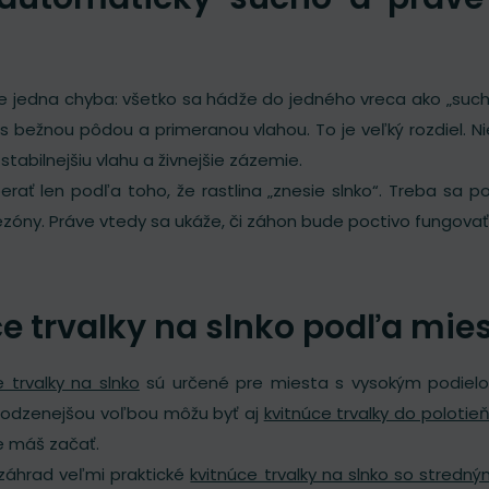
e jedna chyba: všetko sa hádže do jedného vreca ako „suc
s bežnou pôdou a primeranou vlahou. To je veľký rozdiel. Nie
stabilnejšiu vlahu a živnejšie zázemie.
berať len podľa toho, že rastlina „znesie slnko“. Treba sa 
zóny. Práve vtedy sa ukáže, či záhon bude poctivo fungovať,
e trvalky na slnko podľa mie
e trvalky na slnko
sú určené pre miesta s vysokým podiel
rirodzenejšou voľbou môžu byť aj
kvitnúce trvalky do polotie
e máš začať.
záhrad veľmi praktické
kvitnúce trvalky na slnko so stredn