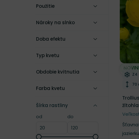
Použitie
Nároky na slnko
Doba efektu
Typ kvetu
NOVIN
Odobe
Obdobie kvitnutia
Mr
Z4 
Výš
70
Farba kvetu
Trolliu
Šírka rastliny
žltohl
Veľkos
od
do
Šírka rastliny
Šírka rastliny
Šťavna
jazierk