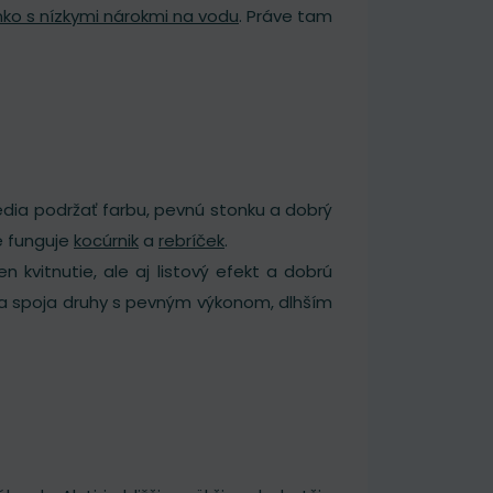
lnko s nízkymi nárokmi na vodu
. Práve tam
vedia podržať farbu, pevnú stonku a dobrý
e funguje
kocúrnik
a
rebríček
.
en kvitnutie, ale aj listový efekt a dobrú
 sa spoja druhy s pevným výkonom, dlhším