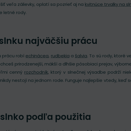
ť veľa zálievky, oplatí sa pozrieť aj na
kvitnúce trvalky na s
e letné rody.
 slnku najväčšiu prácu
ú prácu robí
echinácea
,
rudbekia
a
šalvia
. To sú rody, ktoré 
hceš prirodzenejší, mäkší a dlhšie pôsobiaci prejav, výborn
eľmi cenný
rozchodník
, ktorý v slnečnej výsadbe podrží niel
 nikdy nestojí na jednom rode. Funguje najlepšie vtedy, keď
 slnko podľa použitia