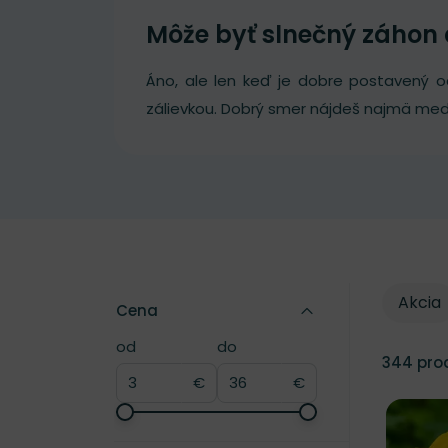
Môže byť slnečný záhon 
Áno, ale len keď je dobre postavený o
zálievkou. Dobrý smer nájdeš najmä med
Typ zľa
Typ zľa
Akcia
Cena
od
do
Cena
Cena
344
pro
€
€