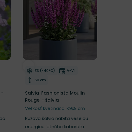
Odober do zoznamu želaní
nutia
Mrazuvzdornosť
Doba kvitnutia
Z3 (-40°C)
V-VII
Výška rastliny
60 cm
 -
Salvia 'Fashionista Moulin
Rouge' - šalvia
Veľkosť kvetináča: K9x9 cm
 do
Ružová šalvia nabitá veselou
energiou letného kabaretu