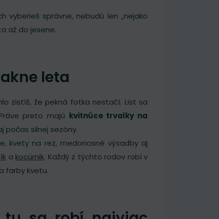
ich vyberieš správne, nebudú len „nejako
ta až do jesene.
ľakne leta
o zistíš, že pekná fotka nestačí. List sa
 Práve preto majú
kvitnúce trvalky na
aj počas silnej sezóny.
cie, kvety na rez, medonosné výsadby aj
ík
a
kocúrnik
. Každý z týchto rodov robí v
a farby kvetu.
tu sa robí najviac