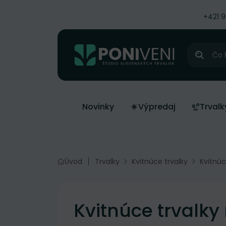
čiť na obsah
+421 
Hľadať
Novinky
Výpredaj
Trvalk
Úvod
Trvalky
Kvitnúce trvalky
Kvitnúc
Kvitnúce trvalky