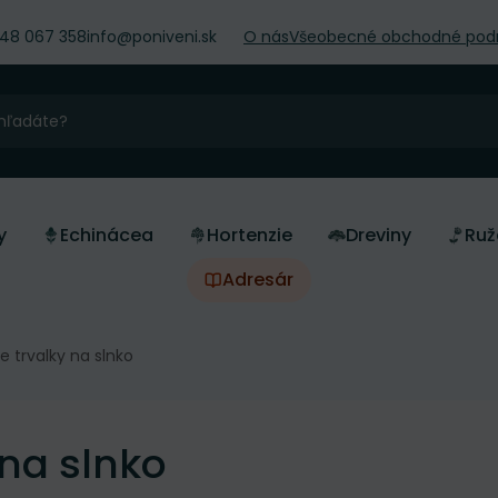
948 067 358
info@poniveni.sk
O nás
Všeobecné obchodné pod
y
Echinácea
Hortenzie
Dreviny
Ruž
Adresár
e trvalky na slnko
 na slnko