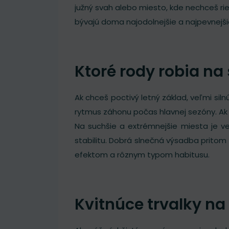
južný svah alebo miesto, kde nechceš rieši
bývajú doma najodolnejšie a najpevnejši
Ktoré rody robia na
Ak chceš poctivý letný základ, veľmi siln
rytmus záhonu počas hlavnej sezóny. Ak c
Na suchšie a extrémnejšie miesta je v
stabilitu. Dobrá slnečná výsadba pritom
efektom a rôznym typom habitusu.
Kvitnúce trvalky na