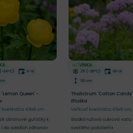
KA
NOVINKA
r do zoznamu želaní
Odober do zoznamu želaní
azuvzdornosť
Doba kvitnutia
Mrazuvzdornosť
Doba kvit
(-34°C)
V-VI
Z5 (-28°C)
VII-IX
ka rastliny
Výška rastliny
 cm
110 cm
s 'Lemon Queen' -
Thalictrum 'Cotton Candy'
av
žltuška
ť kvetináča: K9x9 cm
Veľkosť kvetináča: K9x9 cm
té citrónové guľôčky k
Sladká ružová cukrová vata
u i do sviežich záhonov
svetlého polotieňa