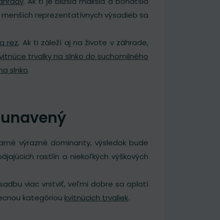
záhrady
. Ak ti je bližšia mäkšia a bohatšia
a menších reprezentatívnych výsadieb sa
na rez
. Ak ti záleží aj na živote v záhrade,
vitnúce trvalky na slnko do suchomilného
na slnko
.
e unavený
n samé výrazné dominanty, výsledok bude
ájajúcich rastlín a niekoľkých výškových
sadbu viac vrstviť, veľmi dobre sa oplatí
ecnou kategóriou
kvitnúcich trvaliek
.