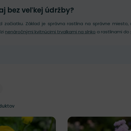
aj bez veľkej údržby?
d začiatku. Základ je správna rastlina na správne miesto
zi
nenáročnými kvitnúcimi trvalkami na slnko
a rastlinami do
vy
vy
duktov