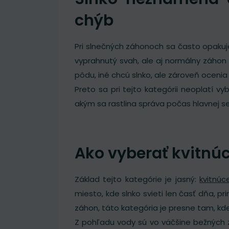
chýb
Pri slnečných záhonoch sa často opakuj
vyprahnutý svah, ale aj normálny záhon 
pôdu, iné chcú slnko, ale zároveň ocenia 
Preto sa pri tejto kategórii neoplatí vy
akým sa rastlina správa počas hlavnej se
Ako vyberať kvitnúc
Základ tejto kategórie je jasný:
kvitnúc
miesto, kde slnko svieti len časť dňa, p
záhon, táto kategória je presne tam, kd
Z pohľadu vody sú vo väčšine bežných 