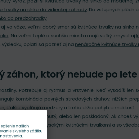
utý výraz, pozri si
kvitnúce trvalky na slnko do modernej 
e trvalky na slnko do vidieckej záhrady
. Do vstupných plôch 
lnko do predzáhradky
.
u aj vo váze, veľmi dobrý smer sú
kvitnúce trvalky na slnko 
lnko
. Na veľmi teplé a suchšie miesta majú veľký zmysel aj
k
 výsledku, oplatí sa pozrieť aj na
nenáročné kvitnúce trvalky 
ý záhon, ktorý nebude po let
astliny. Potrebuje aj rytmus a vrstvenie. Keď vysadíš le
unguje kombinácia pevných stredových druhov, nižších prep
on, ďalšie vypĺňajú medzery a tretie držia pohyb a mäkkosť.
e záhon naozaj navrhnutý, alebo len poskladaný. Ak chceš vý
vitnúcimi trvalkami
,
vysokými kvitnúcimi trvalkami
a so všeob
lepšenie našich
anie skvelého zážitku
 nastavenia.