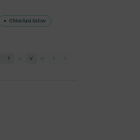
Chloróza listov
T
U
V
W
X
Y