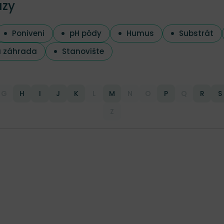
azy
Poniveni
pH pôdy
Humus
Substrát
 záhrada
Stanovište
G
H
I
J
K
L
M
N
O
P
Q
R
S
Z