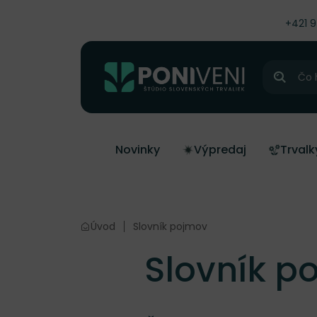
čiť na obsah
+421 
Hľadať
Novinky
Výpredaj
Trvalk
Úvod
Slovník pojmov
Slovník p