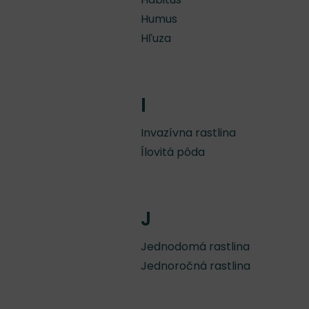
Humus
Hľuza
I
Invazívna rastlina
Ílovitá pôda
J
Jednodomá rastlina
Jednoročná rastlina