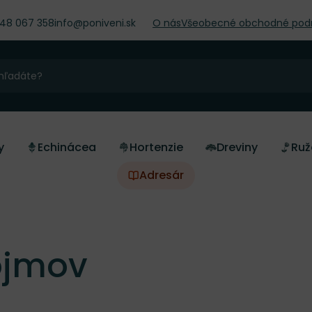
948 067 358
info@poniveni.sk
O nás
Všeobecné obchodné pod
y
Echinácea
Hortenzie
Dreviny
Ruž
Adresár
ojmov