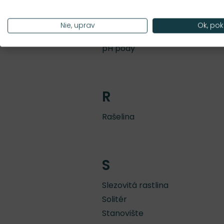
Perlit
Podzemok
Nie, uprav
Ok, pok
Poniveni
pH pôdy
R
Rašelina
S
Slezovitá rastlina
Solitér
Stanovište