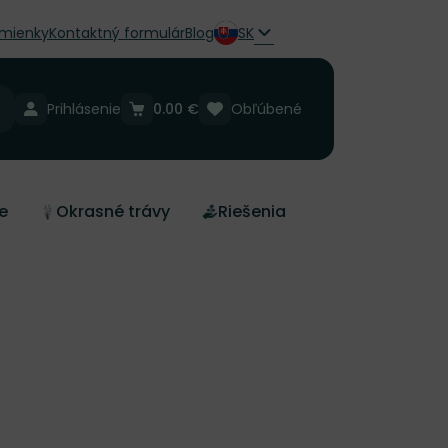
mienky
Kontaktný formulár
Blog
SK
Prihlásenie
0.00 €
Obľúbené
e
Okrasné trávy
Riešenia