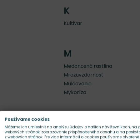
K
Kultivar
M
Medonosná rastlina
Mrazuvzdornosť
Mulčovanie
Mykoríza
Používame cookies
P
Môžeme ich umiestniť na analýzu údajov o našich návštevníkoch, na z
webových stránok, zobrazovanie prispôsobeného obsahu a na poskytov
Parazitická rastlina
z webových stránok. Pre viac informácií o cookies používame otvorené