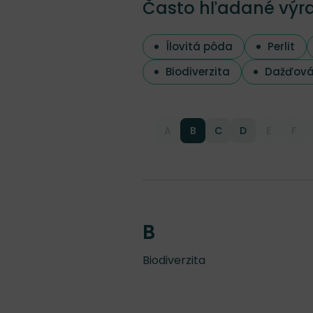
Často hľadané výr
Ílovitá pôda
Perlit
Biodiverzita
Dažďová
A
B
C
D
E
F
B
Biodiverzita