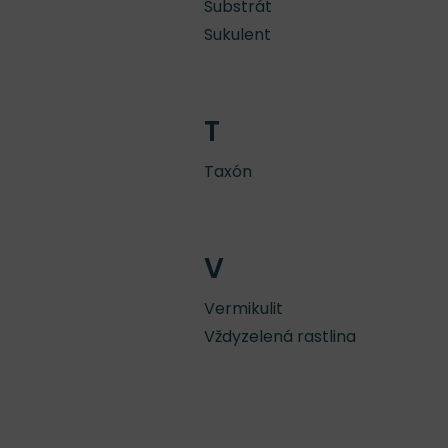
Substrát
Sukulent
T
Taxón
V
Vermikulit
Vždyzelená rastlina