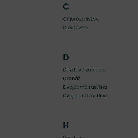
C
Chloróza listov
Cibuľovina
D
Dažďová záhrada
Drenáž
Dvojdomá rastlina
Dvojročná rastlina
H
Habitus