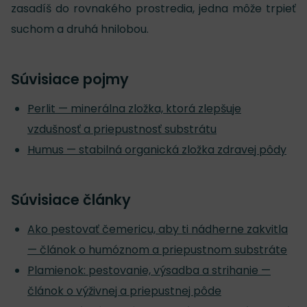
zasadíš do rovnakého prostredia, jedna môže trpieť
suchom a druhá hnilobou.
Súvisiace pojmy
Perlit — minerálna zložka, ktorá zlepšuje
vzdušnosť a priepustnosť substrátu
Humus — stabilná organická zložka zdravej pôdy
Súvisiace články
Ako pestovať čemericu, aby ti nádherne zakvitla
— článok o humóznom a priepustnom substráte
Plamienok: pestovanie, výsadba a strihanie —
článok o výživnej a priepustnej pôde