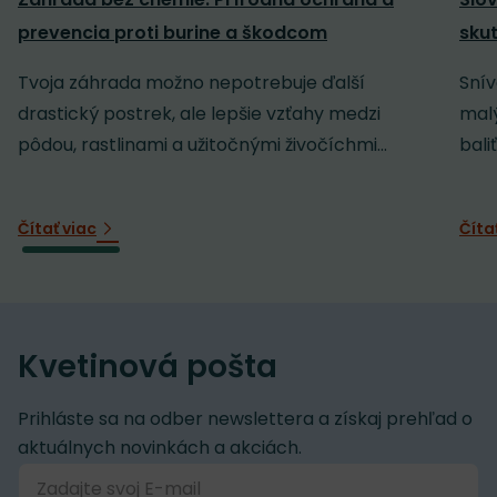
prevencia proti burine a škodcom
sku
Tvoja záhrada možno nepotrebuje ďalší
Snív
drastický postrek, ale lepšie vzťahy medzi
malý
pôdou, rastlinami a užitočnými živočíchmi...
baliť
Čítať viac
Číta
Kvetinová pošta
Prihláste sa na odber newslettera a získaj prehľad o
aktuálnych novinkách a akciách.