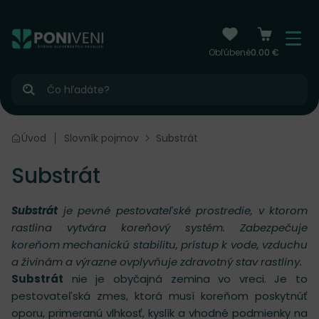
čiť na obsah
Menu
Obľúbené
0.00 €
Hľadať
Úvod
Slovník pojmov
Substrát
Substrát
Substrát
je pevné pestovateľské prostredie, v ktorom
rastlina vytvára koreňový systém. Zabezpečuje
koreňom mechanickú stabilitu, prístup k vode, vzduchu
a živinám a výrazne ovplyvňuje zdravotný stav rastliny.
Substrát
nie je obyčajná zemina vo vreci. Je to
pestovateľská zmes, ktorá musí koreňom poskytnúť
oporu, primeranú vlhkosť, kyslík a vhodné podmienky na