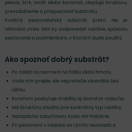
piesok, štrk, zeolit alebo keramzit, zlepšujú štruktúru,
prevzdušnenie a priepustnosť substrátu.
Kvalitný pestovateľský substrát preto nie je
náhodná zmes. Mal by zodpovedať rastline, spôsobu
pestovania a podmienkam, v ktorých bude použitý.
Ako spoznať dobrý substrát?
Po zaliatí sa nezmení na ťažkú zliatu hmotu.
Voda ním prejde, ale nepretečie okamžite bez
úžitku.
Koreňom poskytuje stabilitu aj dostatok vzduchu.
Má štruktúru vhodnú pre konkrétny typ rastliny.
Nezapácha zatuchnuto, kyslo ani hnilobne.
Pri pestovaní v nádobe sa rýchlo nezosadá a