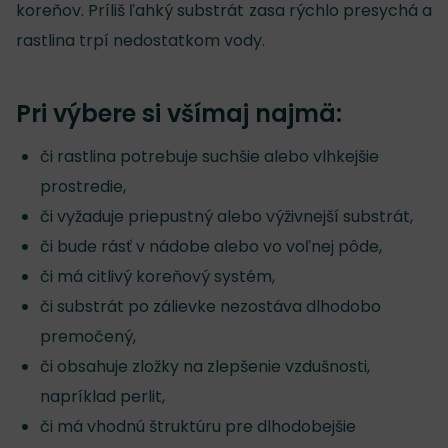
koreňov. Príliš ľahký substrát zasa rýchlo presychá a
rastlina trpí nedostatkom vody.
Pri výbere si všímaj najmä:
či rastlina potrebuje suchšie alebo vlhkejšie
prostredie,
či vyžaduje priepustný alebo výživnejší substrát,
či bude rásť v nádobe alebo vo voľnej pôde,
či má citlivý koreňový systém,
či substrát po zálievke nezostáva dlhodobo
premočený,
či obsahuje zložky na zlepšenie vzdušnosti,
napríklad perlit,
či má vhodnú štruktúru pre dlhodobejšie