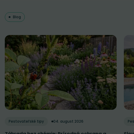
Blog
Pestovateľské tipy
04. august 2026
Pes
Záhrada bez chémie: Prírodná ochrana a
Slov