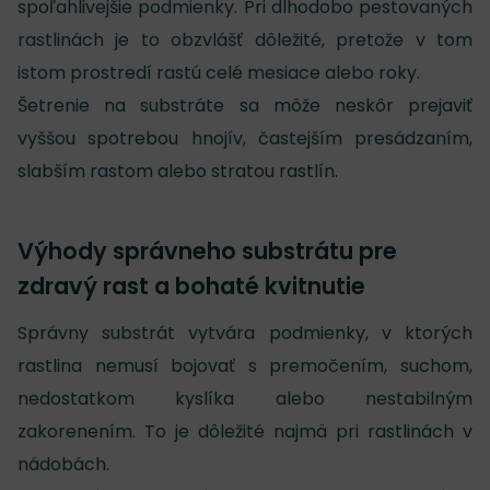
spoľahlivejšie podmienky. Pri dlhodobo pestovaných
rastlinách je to obzvlášť dôležité, pretože v tom
istom prostredí rastú celé mesiace alebo roky.
Šetrenie na substráte sa môže neskôr prejaviť
vyššou spotrebou hnojív, častejším presádzaním,
slabším rastom alebo stratou rastlín.
Výhody správneho substrátu pre
zdravý rast a bohaté kvitnutie
Správny substrát vytvára podmienky, v ktorých
rastlina nemusí bojovať s premočením, suchom,
nedostatkom kyslíka alebo nestabilným
zakorenením. To je dôležité najmä pri rastlinách v
nádobách.