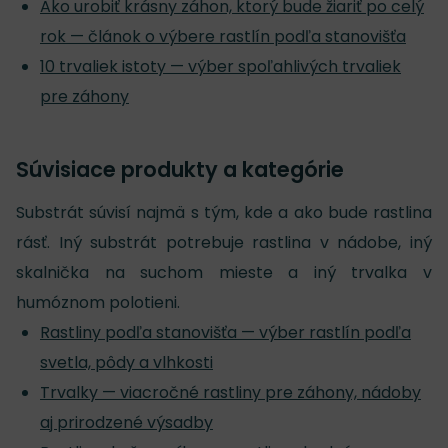
Ako urobiť krásny záhon, ktorý bude žiariť po celý
rok — článok o výbere rastlín podľa stanovišťa
10 trvaliek istoty — výber spoľahlivých trvaliek
pre záhony
Súvisiace produkty a kategórie
Substrát súvisí najmä s tým, kde a ako bude rastlina
rásť. Iný substrát potrebuje rastlina v nádobe, iný
skalnička na suchom mieste a iný trvalka v
humóznom polotieni.
Rastliny podľa stanovišťa — výber rastlín podľa
svetla, pôdy a vlhkosti
Trvalky — viacročné rastliny pre záhony, nádoby
aj prirodzené výsadby