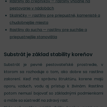
Rastliny do črepníkov — rastliny vhodné na
pestovanie v nádobách
Skalničky — rastliny pre priepustné, kamenisté a
chudobnejšie miesta
Rastliny do sucha — rastliny pre suchšie a
priepustnejšie stanovištia
Substrát je základ stability koreňov
Substrát je pevné pestovateľské prostredie, v
ktorom sa rozhoduje o tom, ako dobre sa rastlina
zakorení. Keď má správnu štruktúru, korene majú
oporu, vzduch, vodu aj prístup k živinám. Rastlina
potom nemusí bojovať so základnými podmienkami
a môže sa sústrediť na zdravý rast.