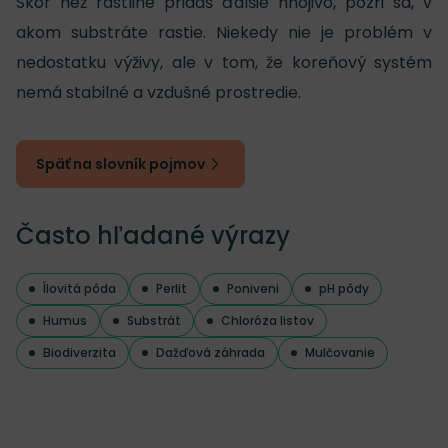
Skôr než rastline pridáš ďalšie hnojivo, pozri sa, v
akom substráte rastie. Niekedy nie je problém v
nedostatku výživy, ale v tom, že koreňový systém
nemá stabilné a vzdušné prostredie.
Späť na slovník pojmov
Často hľadané výrazy
Ílovitá pôda
Perlit
Poniveni
pH pôdy
Humus
Substrát
Chloróza listov
Biodiverzita
Dažďová záhrada
Mulčovanie