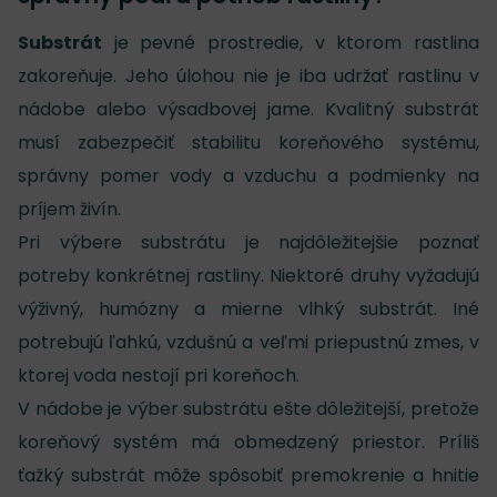
Substrát
je pevné prostredie, v ktorom rastlina
zakoreňuje. Jeho úlohou nie je iba udržať rastlinu v
nádobe alebo výsadbovej jame. Kvalitný substrát
musí zabezpečiť stabilitu koreňového systému,
správny pomer vody a vzduchu a podmienky na
príjem živín.
Pri výbere substrátu je najdôležitejšie poznať
potreby konkrétnej rastliny. Niektoré druhy vyžadujú
výživný, humózny a mierne vlhký substrát. Iné
potrebujú ľahkú, vzdušnú a veľmi priepustnú zmes, v
ktorej voda nestojí pri koreňoch.
V nádobe je výber substrátu ešte dôležitejší, pretože
koreňový systém má obmedzený priestor. Príliš
ťažký substrát môže spôsobiť premokrenie a hnitie