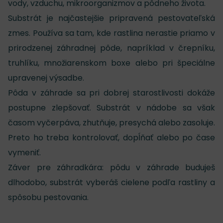
vody, vzduchu, mikroorganizmov a pôdneho života.
Substrát je najčastejšie pripravená pestovateľská
zmes. Používa sa tam, kde rastlina nerastie priamo v
prirodzenej záhradnej pôde, napríklad v črepníku,
truhlíku, množiarenskom boxe alebo pri špeciálne
upravenej výsadbe.
Pôda v záhrade sa pri dobrej starostlivosti dokáže
postupne zlepšovať. Substrát v nádobe sa však
časom vyčerpáva, zhutňuje, presychá alebo zasoluje.
Preto ho treba kontrolovať, dopĺňať alebo po čase
vymeniť.
Záver pre záhradkára: pôdu v záhrade buduješ
dlhodobo, substrát vyberáš cielene podľa rastliny a
spôsobu pestovania.