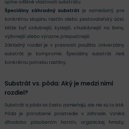
úplne odlišné vlastnosti substrátu.
Špeciálny záhradný substrát
je namiešaný pre
konkrétnu skupinu rastlín alebo pestovateľský účel.
Môže byť vzdušnejší, kyslejší, chudobnejší na živiny,
výživnejší alebo výrazne priepustnejší.
Základný rozdiel je v presnosti použitia. Univerzálny
substrát je kompromis. Špeciálny substrát rieši
konkrétnu potrebu rastliny.
Substrát vs. pôda: Aký je medzi nimi
rozdiel?
Substrát a pôda sa často zamieňajú, ale nie sú to isté.
Pôda je prirodzené prostredie v záhrade. Vzniká
dlhodobo pôsobením hornín, organickej hmoty,