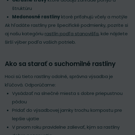
štruktúru
Medonosné rastliny
ktoré priťahujú včely a motýle
Ak hľadáte rastliny pre špecifické podmienky, pozrite si
aj našu kategóriu
rastlín podľa stanovišťa
, kde nájdete
širší výber podľa vašich potrieb.
Ako sa starať o suchomilné rastliny
Hoci sú tieto rastliny odolné, správna výsadba je
kľúčová. Odporúčame:
Vysádzať na slnečné miesta s dobre priepustnou
pôdou
Pridať do výsadbovej jamky trochu kompostu pre
lepšie ujatie
V prvom roku pravidelne zalievať, kým sa rastliny