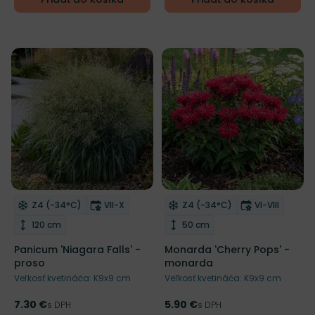
NOVINKA
Mrazuvzdornosť
Doba kvitnutia
Mrazuvzdornosť
Doba kvitnu
Z4 (-34°C)
VII-X
Z4 (-34°C)
VI-VIII
Odober do zoznamu želaní
Odober do zoznamu želaní
Výška rastliny
Výška rastliny
120 cm
50 cm
Panicum 'Niagara Falls' -
Monarda 'Cherry Pops' -
proso
monarda
Veľkosť kvetináča: K9x9 cm
Veľkosť kvetináča: K9x9 cm
7.30 €
5.90 €
Cena
s DPH
Cena
s DPH