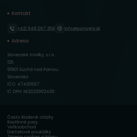
Kontakt
+421 948 067 358
info@poniveni.sk
Adresa
Slovenské trvalky, s.r.o.
125
91901 Suchá nad Parnou
Slovensko
IČO: 47430567
IČ DPH: SK2023902430
Často kladené otázky
Rastlinné pasy
Veľkoobchod
Darčekové poukážky
Zmena cookies súhlasu