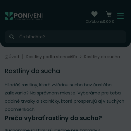
čiť na obsah
Menu
Obľúbené
0.00 €
Hľadať
Úvod
Rastliny podľa stanovišťa
Rastliny do sucha
Rastliny do sucha
Hľadáš rastliny, ktoré zvládnu sucho bez častého
zalievania? Na správnom mieste. Vyberáme pre teba
odolné trvalky a skalničky, ktoré prosperujú aj v suchých
podmienkach.
Prečo vybrať rastliny do sucha?
Suchomilné rastliny sú ideálne pre záhrady s