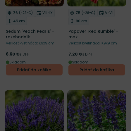
Mrazuvzdornosť
Doba kvitnutia
Mrazuvzdornosť
Doba kvitnut
Z6 (-23°C)
VIII-IX
Z5 (-28°C)
V-VI
Odober do zoznamu želaní
Odober do zoznamu želaní
Výška rastliny
Výška rastliny
45 cm
90 cm
Sedum 'Peach Pearls' -
Papaver 'Red Rumble' -
rozchodník
mak
Veľkosť kvetináča: K9x9 cm
Veľkosť kvetináča: K9x9 cm
6.60 €
7.20 €
Cena
s DPH
Cena
s DPH
Skladom
Skladom
Pridať do košíka
Pridať do košíka