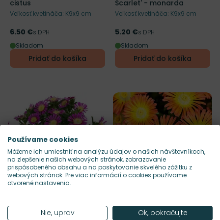
cistus
Scarlet' - monarda
Veľkosť kvetináča: K9x9 cm
Veľkosť kvetináča: K9x9 cm
6.50 €
5.20 €
Cena
s DPH
Cena
s DPH
Skladom
Skladom
Pridať do košíka
Pridať do košíka
Používame cookies
Môžeme ich umiestniť na analýzu údajov o našich návštevníkoch,
na zlepšenie našich webových stránok, zobrazovanie
prispôsobeného obsahu a na poskytovanie skvelého zážitku z
webových stránok. Pre viac informácií o cookies používame
otvorené nastavenia.
Mrazuvzdornosť
Doba kvitnutia
Mrazuvzdornosť
Doba kvitnut
Z6 (-23°C)
V-IX
Z6 (-23°C)
V-IX
Odober do zoznamu želaní
Odober do zoznamu želaní
Nie, uprav
Ok, pokračujte
Výška rastliny
Výška rastliny
15 cm
15 cm