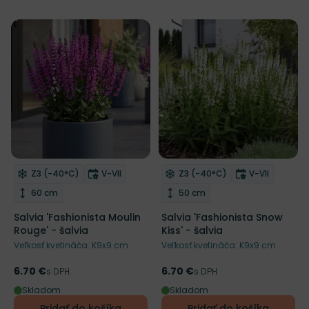
NOVINKA
Mrazuvzdornosť
Doba kvitnutia
Mrazuvzdornosť
Doba kvitnu
Z3 (-40°C)
V-VII
Z3 (-40°C)
V-VII
Odober do zoznamu želaní
Odober do zoznamu želaní
Výška rastliny
Výška rastliny
60 cm
50 cm
Salvia 'Fashionista Moulin
Salvia 'Fashionista Snow
Rouge' - šalvia
Kiss' - šalvia
Veľkosť kvetináča: K9x9 cm
Veľkosť kvetináča: K9x9 cm
6.70 €
6.70 €
Cena
s DPH
Cena
s DPH
Skladom
Skladom
Pridať do košíka
Pridať do košíka