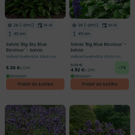
Zľava
Mrazuvzdornosť
Doba kvitnutia
Mrazuvzdornosť
Doba kvitnut
Z6 (-23°C)
VI-IX
Z6 (-23°C)
VI-IX
Odober do zoznamu želaní
Odober do zoznamu želaní
Plantarium
Výška rastliny
Výška rastliny
40 cm
40 cm
Salvia 'Big Sky Blue
Salvia 'Big Blue Bicolour' -
Bicolour' - šalvia
šalvia
Veľkosť kvetináča: K9x9 cm
Veľkosť kvetináča: K9x9 cm
5.30 €
Pôvodná cena
5.30 €
-7%
Cena
s DPH
4.92 €
Cena
s DPH
Skladom
Skladom
Pridať do košíka
Pridať do košíka