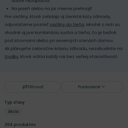
dobre nezapustia
Na jeseň alebo na jar mierne prehnojiť
Pre rastliny, ktoré zvládajú aj tienisté kúty záhrady,
odporúčame pozrieť
rastliny do tieňa
. Mnohé z nich sú
vhodné aj pre kombináciu sucha a tieňa, čo je bežné
pod stromami alebo pri severných stenách domov.
Ak plánujete celoročne krásnu záhradu, nezabudnite na
trvalky
, ktoré vrátia každý rok bez veľkej starostlivosti.
Filtrovať
Predvolené
Typ zľavy
Typ zľavy
Typ zľavy
Akcia
204
produktov