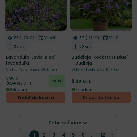
Zľava
NOVINKA
Mrazuvzdornosť
Doba kvitnutia
Mrazuvzdornosť
Doba kvitnut
Z6 (-23°C)
VI-VIII
Z7 (-17°C)
VII-X
Odober do zoznamu želaní
Odober do zoznamu želaní
Plantarium
Výška rastliny
Výška rastliny
60 cm
50 cm
Lavandula 'Lavici Blue' -
Buddleja 'Rockstars Blue'
levanduľa
- budleja
Veľkosť kvetináča: K9x9 cm
Veľkosť kvetináča: K9x9 cm
5.90 €
Pôvodná cena
6.50 €
-40%
Cena
s DPH
3.54 €
Cena
s DPH
Skladom
Skladom
Pridať do košíka
Pridať do košíka
Zobraziť viac
1
2
3
4
5
6
...
12