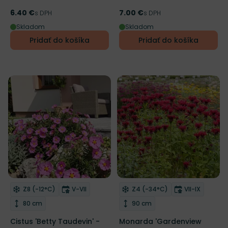
6.40 €
7.00 €
Cena
s DPH
Cena
s DPH
Skladom
Skladom
Pridať do košíka
Pridať do košíka
NOVINKA
Mrazuvzdornosť
Doba kvitnutia
Mrazuvzdornosť
Doba kvitnu
Z8 (-12°C)
V-VII
Z4 (-34°C)
VII-IX
Odober do zoznamu želaní
Odober do zoznamu želaní
RHS
Výška rastliny
Výška rastliny
80 cm
90 cm
Cistus 'Betty Taudevin' -
Monarda 'Gardenview