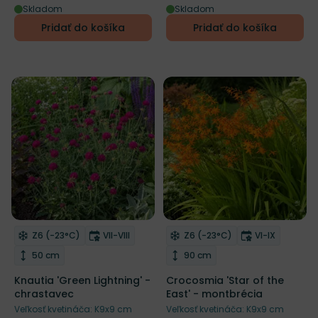
Skladom
Skladom
Pridať do košíka
Pridať do košíka
NOVINKA
NOVINKA
Mrazuvzdornosť
Doba kvitnutia
Mrazuvzdornosť
Doba kvitnut
Z6 (-23°C)
VII-VIII
Z6 (-23°C)
VI-IX
Odober do zoznamu želaní
Odober do zoznamu želaní
RHS
Výška rastliny
Výška rastliny
50 cm
90 cm
Knautia 'Green Lightning' -
Crocosmia 'Star of the
chrastavec
East' - montbrécia
Veľkosť kvetináča: K9x9 cm
Veľkosť kvetináča: K9x9 cm