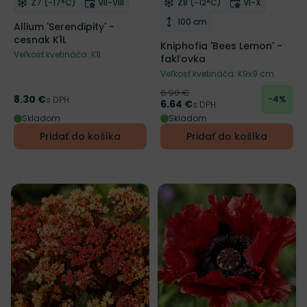
Mrazuvzdornosť
Doba kvitnutia
Mrazuvzdornosť
Doba kvitnut
Z7 (-17°C)
VII-VIII
Z8 (-12°C)
VI-X
Odober do zoznamu želaní
Odober do zoznamu želaní
Výška rastliny
100 cm
Allium 'Serendipity' -
cesnak K1L
Kniphofia 'Bees Lemon' -
Veľkosť kvetináča: K1l
fakľovka
Veľkosť kvetináča: K9x9 cm
6.90 €
Pôvodná cena
8.30 €
-4%
Cena
s DPH
6.64 €
Cena
s DPH
Skladom
Skladom
Pridať do košíka
Pridať do košíka