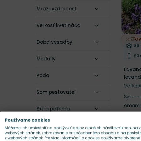
Mrazuvzdornosť
Veľkosť kvetináča
Zľa
Doba výsadby
Odobe
Mr
Z6 
Výš
60
Medaily
Lavandu
Pôda
levand
Veľkos
Som pestovateľ
Sýtomo
omamn
Extra potreba
kvitnut
Používame cookies
5.90 €
Pôvod
Môžeme ich umiestniť na analýzu údajov o našich návštevníkoch, na z
3.54
Cena
webových stránok, zobrazovanie prispôsobeného obsahu a na poskytov
z webových stránok. Pre viac informácií o cookies používame otvorené
Skla