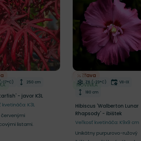
va
Zľava
r do zoznamu želaní
Odober do zoznamu želaní
azuvzdornosť
Výška rastliny
Mrazuvzdornosť
Doba kvit
(-17°C)
250 cm
Z6 (-23°C)
VII-IX
KA
NOVINKA
Výška rastliny
180 cm
tarfish' - javor K3L
 kvetináča: K3L
Hibiscus 'Walberton Lunar
Rhapsody' - ibištek
s červenými
Veľkosť kvetináča: K9x9 cm
covými listami.
Unikátny purpurovo-ružový