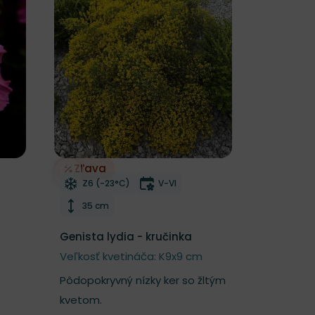
Zľava
Odober do zoznamu želaní
nutia
Mrazuvzdornosť
Doba kvitnutia
Z6 (-23°C)
V-VI
Výška rastliny
35 cm
Genista lydia - kručinka
Veľkosť kvetináča: K9x9 cm
Pôdopokryvný nízky ker so žltým
kvetom.