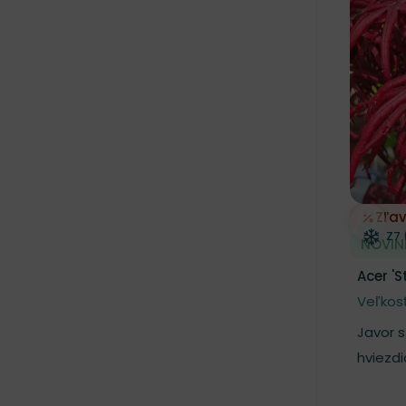
Zľa
Odobe
Mr
Z7 
NOVIN
Acer 'S
Veľkosť
Javor 
hviezdi