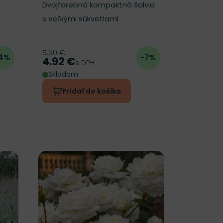
Dvojfarebná kompaktná šalvia
s veľkými súkvetiami
5.30 €
Pôvodná cena
4%
-7%
4.92 €
Cena
s DPH
Skladom
Pridať do košíka