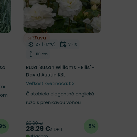
Zľava
Odober do zoznamu želaní
nutia
Mrazuvzdornosť
Doba kvitnutia
Z7 (-17°C)
VI-IX
Výška rastliny
110 cm
oso
Ruža 'Susan Williams - Ellis' -
David Austin K3L
Veľkosť kvetináča: K3L
ými
Čistobiela elegantná anglická
ktom
ruža s prenikavou vôňou
29.90 €
Pôvodná cena
9%
-5%
28.29 €
Cena
s DPH
Skladom