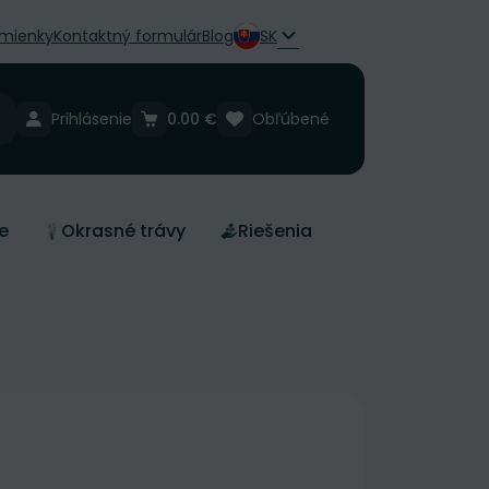
mienky
Kontaktný formulár
Blog
SK
Prihlásenie
0.00 €
Obľúbené
e
Okrasné trávy
Riešenia