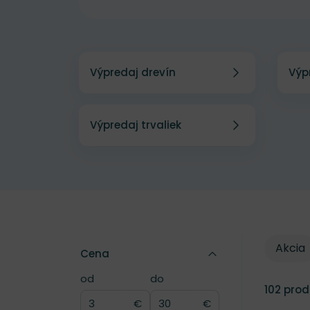
Výpredaj drevín
Výp
Výpredaj trvaliek
Typ zľa
Typ zľa
Akcia
Cena
od
do
Cena
Cena
102
prod
€
€