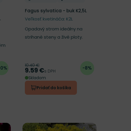
Fagus sylvatica - buk K2,5L
Veľkosť kvetináča: K2L
-
Opadavý strom ideálny na
strihané steny a živé ploty.
vým
10.40 €
Pôvodná cena
20%
-8%
9.59 €
Cena
s DPH
Skladom
Pridať do košíka