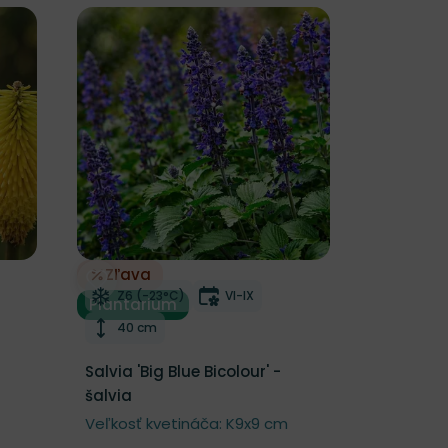
Zľava
Odober do zoznamu želaní
utia
Mrazuvzdornosť
Doba kvitnutia
Z6 (-23°C)
VI-IX
Plantarium
Výška rastliny
40 cm
Salvia 'Big Blue Bicolour' -
šalvia
Veľkosť kvetináča: K9x9 cm