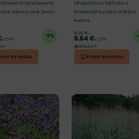
ramentná sýtočervená
Dlhokvitnúca fakľovka s
 pre záhony plné života
limetkovými pukmi a žltými
kvetmi
6.90 €
ná cena
Pôvodná cena
-9%
-
€
6.64 €
Cena
s DPH
s DPH
dom
Skladom
ridať do košíka
Pridať do košíka