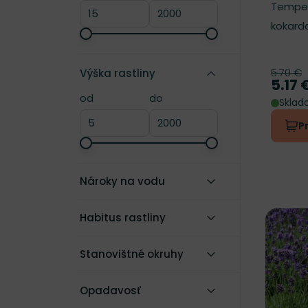
Tempe
kokarda
5.70 €
Výška rastliny
Pôvod
5.17 
Cena
od
do
Výška rastliny
Výška rastliny
Skla
P
Nároky na vodu
Habitus rastliny
Stanovištné okruhy
Opadavosť