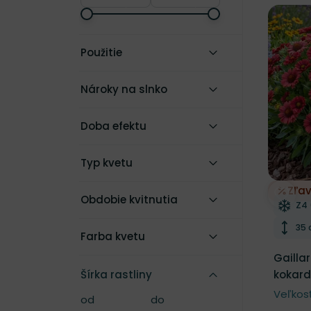
Použitie
Nároky na slnko
Doba efektu
Typ kvetu
Zľa
Odobe
Obdobie kvitnutia
Mr
Z4 
Výš
35
Farba kvetu
Gaillar
Šírka rastliny
kokar
Veľkos
od
do
Šírka rastliny
Šírka rastliny