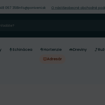
948 067 358
info@poniveni.sk
O nás
Všeobecné obchodné pod
y
Echinácea
Hortenzie
Dreviny
Ruž
Adresár