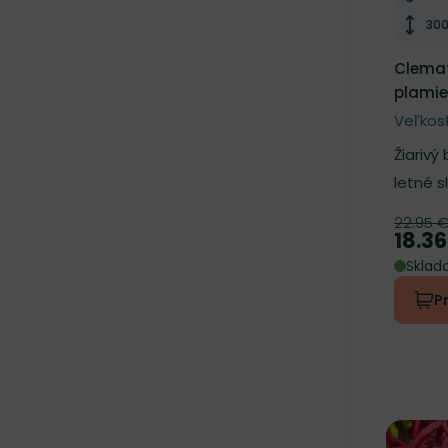
Výš
30
Clemat
plamie
Veľkosť
Žiarivý 
letné s
22.95 
Pôvod
18.36
Cena
Skla
P