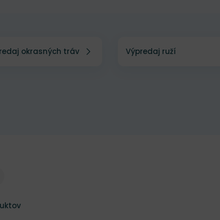
redaj okrasných tráv
Výpredaj ruží
vy
vy
uktov