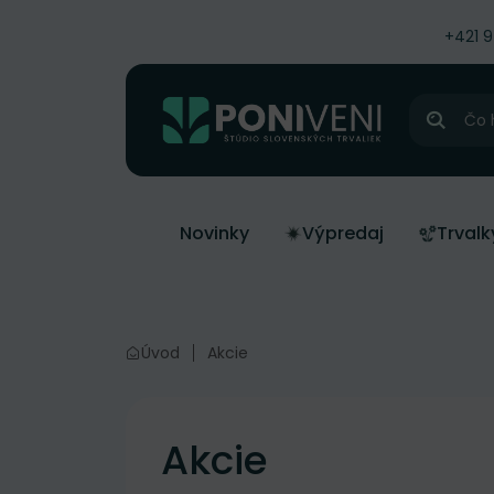
čiť na obsah
+421 
Hľadať
Novinky
Výpredaj
Trvalk
Úvod
Akcie
Akcie