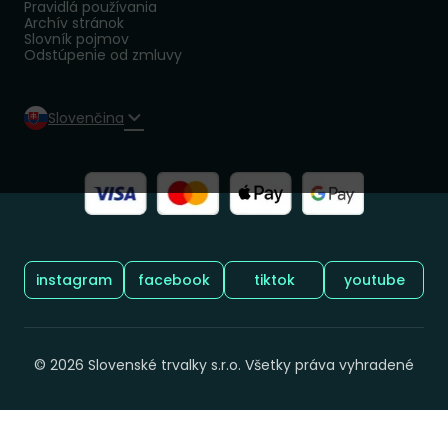
Pravidlá používania
Archív stránok
Slovník pojmov
Odstúpenie od zmluvy
Slovenčina
Sledujte nás:
instagram
facebook
tiktok
youtube
© 2026 Slovenské trvalky s.r.o. Všetky práva vyhradené