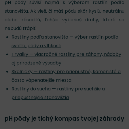
pH pôdy súvisí najmä s výberom rastlín podľa
stanovišťa. Ak vieš, či máš pôdu skôr kyslú, neutrálnu
alebo zásaditú, ľahšie vyberieš druhy, ktoré sa
nebudú trápiť.
Rastliny podľa stanovišťa — výber rastlín podľa
svetla, pôdy a vlhkosti
Trvalky — viacročné rastliny pre záhony, nádoby
aj prirodzené výsadby
Skalničky — rastliny pre priepustné, kamenisté a
často vápenatejšie miesta
Rastliny do sucha — rastliny pre suchšie a
priepustnejšie stanovištia
pH pôdy je tichý kompas tvojej záhrady