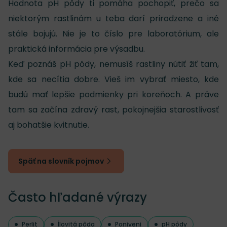
Hodnota pH pôdy ti pomáha pochopiť, prečo sa
niektorým rastlinám u teba darí prirodzene a iné
stále bojujú. Nie je to číslo pre laboratórium, ale
praktická informácia pre výsadbu.
Keď poznáš pH pôdy, nemusíš rastliny nútiť žiť tam,
kde sa necítia dobre. Vieš im vybrať miesto, kde
budú mať lepšie podmienky pri koreňoch. A práve
tam sa začína zdravý rast, pokojnejšia starostlivosť
aj bohatšie kvitnutie.
Späť na slovník pojmov
Často hľadané výrazy
Perlit
Ílovitá pôda
Poniveni
pH pôdy