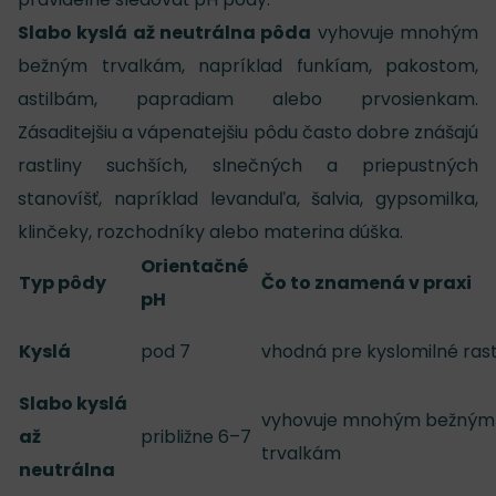
Slabo kyslá až neutrálna pôda
vyhovuje mnohým
bežným trvalkám, napríklad funkíam, pakostom,
astilbám, papradiam alebo prvosienkam.
Zásaditejšiu a vápenatejšiu pôdu často dobre znášajú
rastliny suchších, slnečných a priepustných
stanovíšť, napríklad levanduľa, šalvia, gypsomilka,
klinčeky, rozchodníky alebo materina dúška.
Orientačné
Typ pôdy
Čo to znamená v praxi
pH
Kyslá
pod 7
vhodná pre kyslomilné rast
Slabo kyslá
vyhovuje mnohým bežným
až
približne 6–7
trvalkám
neutrálna