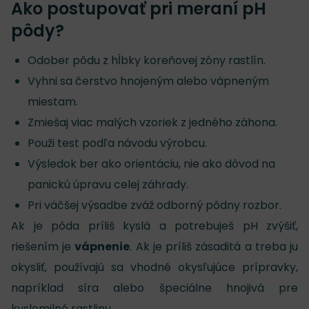
Ako postupovať pri meraní pH
pôdy?
Odober pôdu z hĺbky koreňovej zóny rastlín.
Vyhni sa čerstvo hnojeným alebo vápneným
miestam.
Zmiešaj viac malých vzoriek z jedného záhona.
Použi test podľa návodu výrobcu.
Výsledok ber ako orientáciu, nie ako dôvod na
panickú úpravu celej záhrady.
Pri väčšej výsadbe zváž odborný pôdny rozbor.
Ak je pôda príliš kyslá a potrebuješ pH zvýšiť,
riešením je
vápnenie
. Ak je príliš zásaditá a treba ju
okysliť, používajú sa vhodné okysľujúce prípravky,
napríklad síra alebo špeciálne hnojivá pre
kyslomilné rastliny.