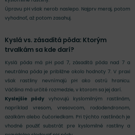
Úpravu pH však nerob naslepo. Najprv meraj, potom
vyhodnoť, až potom zasahuj.
Kyslá vs. zásaditá pôda: Ktorým
trvalkám sa kde darí?
Kyslá pôda má pH pod 7, zásaditá pôda nad 7 a
neutrálna pôda je približne okolo hodnoty 7. V praxi
však rastliny nevnímajú pH ako ostrú hranicu.
Väčšina má určité rozmedzie, v ktorom sa jej darí.
Kyslejšie pôdy
vyhovujú kyslomilným rastlinám,
napríklad vresom, vresovcom, rododendronom,
azalkám alebo čučoriedkam. Pri týchto rastlinách je
vhodné použiť substrát pre kyslomilné rastliny a
pravidelne sledovať pH pôdy.