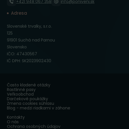
+421 948 067 358
info@poniveni.sk
Adresa
Slovenské trvalky, s.r.o.
125
91901 Suchá nad Parnou
Slovensko
IČO: 47430567
IČ DPH: SK2023902430
Často kladené otázky
Rastlinné pasy
Veľkoobchod
Darčekové poukážky
Zmena cookies súhlasu
Blog - medzi riadkami v záhone
Kontakty
O nás
Ochrana osobných údajov