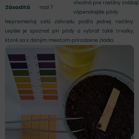
vhodná pre rastliny znášaj
Zásaditá
nad 7
vápenatejšie pôdy
Nepremieňaj celú záhradu podľa jednej rastliny.
Lepšie je spoznať pH pôdy a vybrať také trvalky,
ktoré sa s daným miestom prirodzene zladia.