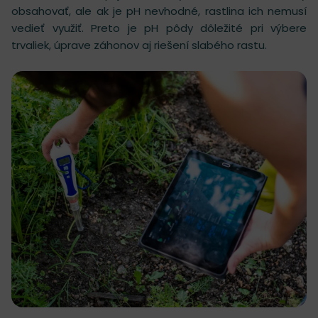
obsahovať, ale ak je pH nevhodné, rastlina ich nemusí
vedieť využiť. Preto je pH pôdy dôležité pri výbere
trvaliek, úprave záhonov aj riešení slabého rastu.