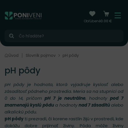
čiť na obsah
Menu
Obľúbené
0.00 €
Hľadať
Úvod
Slovník pojmov
pH pôdy
pH pôdy
pH pôdy je hodnota, ktorá vyjadruje kyslosť alebo
zásaditosť pôdneho prostredia. Meria sa na stupnici od
0 do 14, pričom
pH 7 je neutrálne
, hodnoty
pod 7
znamenajú kyslú pôdu
a hodnoty
nad 7 zásaditú
alebo
alkalickú pôdu.
pH pôdy
ti prezradí, či korene rastlín žijú v prostredí, kde
dokážu dobre prijímať živiny. Pôda môže živiny