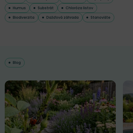
Humus
Substrát
Chloróza listov
Biodiverzita
Dažďová záhrada
Stanovište
Blog