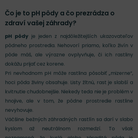
Čo je to pH pôdy a čo prezrádza o
zdraví vašej záhrady?
pH pôdy
je jeden z najdôležitejších ukazovateľov
pôdneho prostredia. Nehovorí priamo, koľko živín v
pôde máš, ale výrazne ovplyvňuje, či ich rastliny
dokážu prijať cez korene.
Pri nevhodnom pH môže rastlina pôsobiť „mizerne“,
hoci pôda živiny obsahuje. Listy žltnú, rast je slabší a
kvitnutie chudobnejšie. Niekedy teda nie je problém v
hnojive, ale v tom, že pôdne prostredie rastline
nevyhovuje.
Väčšine bežných záhradných rastlín sa darí v slabo
kyslom až neutrálnom rozmedzí. To však
neznamená, že kyslá alebo zásaditá pôda je