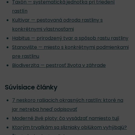
Taxón — systematická jednotka pri triedení
rastlín
Kultivar — pestovaná odroda rastliny s
konkrétnymi vlastnosťami
Habitus — prirodzený tvar a spôsob rastu rastliny
Stanovište — miesto s konkrétnymi podmienkami
pre rastlinu
Biodiverzita — pestrosť života v záhrade
Súvisiace články
7 neskoro rašiacich okrasných rastlín: ktoré na
jar netreba hneď odpisovať
Moderné živé ploty: čo vysádzať namiesto tují
Ktorým trvalkám sa slizniaky oblúkom vyhýbajú?