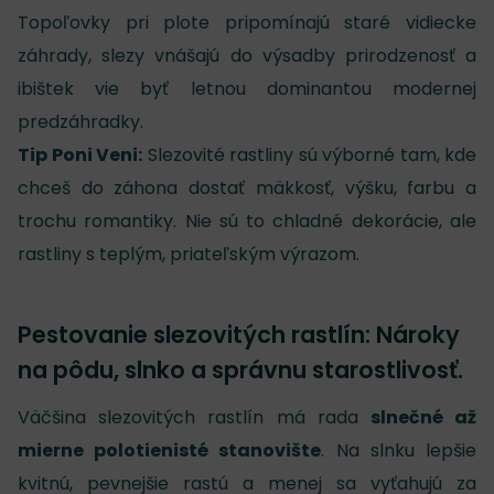
Topoľovky pri plote pripomínajú staré vidiecke
záhrady, slezy vnášajú do výsadby prirodzenosť a
ibištek vie byť letnou dominantou modernej
predzáhradky.
Tip Poni Veni:
Slezovité rastliny sú výborné tam, kde
chceš do záhona dostať mäkkosť, výšku, farbu a
trochu romantiky. Nie sú to chladné dekorácie, ale
rastliny s teplým, priateľským výrazom.
Pestovanie slezovitých rastlín: Nároky
na pôdu, slnko a správnu starostlivosť.
Väčšina slezovitých rastlín má rada
slnečné až
mierne polotienisté stanovište
. Na slnku lepšie
kvitnú, pevnejšie rastú a menej sa vyťahujú za