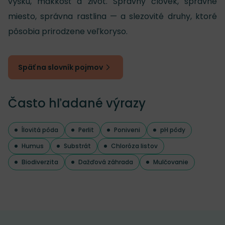
výšku, mäkkosť a život. Správny človek, správne
miesto, správna rastlina — a slezovité druhy, ktoré
pôsobia prirodzene veľkoryso.
Späť na slovník pojmov
Často hľadané výrazy
Ílovitá pôda
Perlit
Poniveni
pH pôdy
Humus
Substrát
Chloróza listov
Biodiverzita
Dažďová záhrada
Mulčovanie