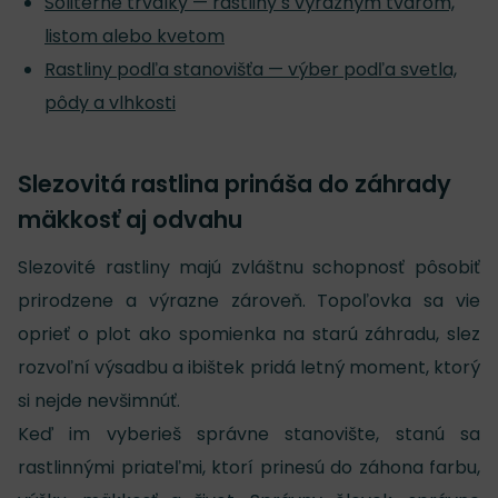
Solitérne trvalky — rastliny s výrazným tvarom,
listom alebo kvetom
Rastliny podľa stanovišťa — výber podľa svetla,
pôdy a vlhkosti
Slezovitá rastlina prináša do záhrady
mäkkosť aj odvahu
Slezovité rastliny majú zvláštnu schopnosť pôsobiť
prirodzene a výrazne zároveň. Topoľovka sa vie
oprieť o plot ako spomienka na starú záhradu, slez
rozvoľní výsadbu a ibištek pridá letný moment, ktorý
si nejde nevšimnúť.
Keď im vyberieš správne stanovište, stanú sa
rastlinnými priateľmi, ktorí prinesú do záhona farbu,