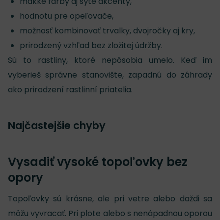
mäkké farby aj sýte akcenty,
hodnotu pre opeľovače,
možnosť kombinovať trvalky, dvojročky aj kry,
prirodzený vzhľad bez zložitej údržby.
Sú to rastliny, ktoré nepôsobia umelo. Keď im
vyberieš správne stanovište, zapadnú do záhrady
ako prirodzení rastlinní priatelia.
Najčastejšie chyby
Vysadiť vysoké topoľovky bez
opory
Topoľovky sú krásne, ale pri vetre alebo daždi sa
môžu vyvracať. Pri plote alebo s nenápadnou oporou