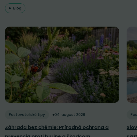
Blog
Pestovateľské tipy
04. august 2026
Pes
Záhrada bez chémie: Prírodná ochrana a
Slov
prevencia proti burine a škodcom
sku