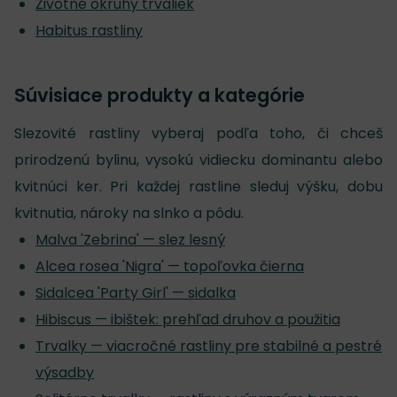
Životné okruhy trvaliek
Habitus rastliny
Súvisiace produkty a kategórie
Slezovité rastliny vyberaj podľa toho, či chceš
prirodzenú bylinu, vysokú vidiecku dominantu alebo
kvitnúci ker. Pri každej rastline sleduj výšku, dobu
kvitnutia, nároky na slnko a pôdu.
Malva 'Zebrina' — slez lesný
Alcea rosea 'Nigra' — topoľovka čierna
Sidalcea 'Party Girl' — sidalka
Hibiscus — ibištek: prehľad druhov a použitia
Trvalky — viacročné rastliny pre stabilné a pestré
výsadby