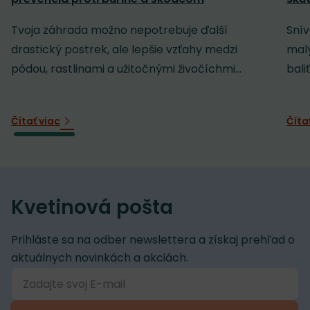
Tvoja záhrada možno nepotrebuje ďalší
Snív
drastický postrek, ale lepšie vzťahy medzi
malý
pôdou, rastlinami a užitočnými živočíchmi...
baliť
Čítať viac
Číta
Kvetinová pošta
Prihláste sa na odber newslettera a získaj prehľad o
aktuálnych novinkách a akciách.