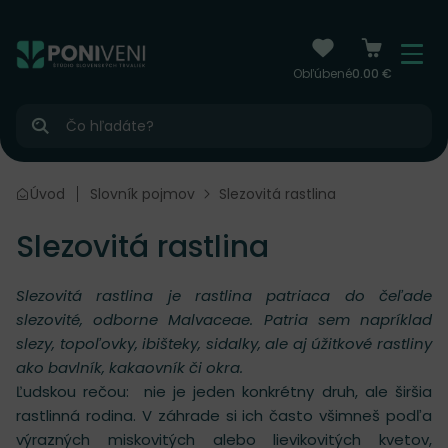
čiť na obsah
Menu
Obľúbené
0.00 €
Hľadať
Úvod
Slovník pojmov
Slezovitá rastlina
Slezovitá rastlina
Slezovitá rastlina je rastlina patriaca do čeľade
slezovité, odborne Malvaceae. Patria sem napríklad
slezy, topoľovky, ibišteky, sidalky, ale aj úžitkové rastliny
ako bavlník, kakaovník či okra.
Ľudskou rečou: nie je jeden konkrétny druh, ale širšia
rastlinná rodina. V záhrade si ich často všimneš podľa
výrazných miskovitých alebo lievikovitých kvetov,