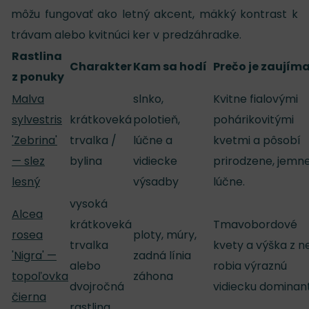
môžu fungovať ako letný akcent, mäkký kontrast k
trávam alebo kvitnúci ker v predzáhradke.
Rastlina
Charakter
Kam sa hodí
Prečo je zaujím
z ponuky
Malva
slnko,
Kvitne fialovými
sylvestris
krátkoveká
polotieň,
pohárikovitými
'Zebrina'
trvalka /
lúčne a
kvetmi a pôsobí
— slez
bylina
vidiecke
prirodzene, jemn
lesný
výsadby
lúčne.
vysoká
Alcea
krátkoveká
Tmavobordové
rosea
ploty, múry,
trvalka
kvety a výška z ne
'Nigra' —
zadná línia
alebo
robia výraznú
topoľovka
záhona
dvojročná
vidiecku dominant
čierna
rastlina