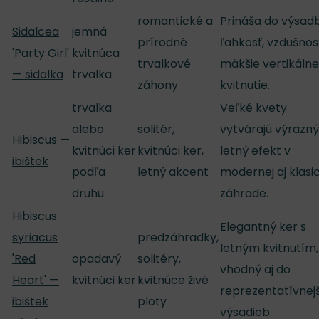
romantické a
Prináša do výsad
Sidalcea
jemná
prírodné
ľahkosť, vzdušnos
'Party Girl'
kvitnúca
trvalkové
mäkšie vertikálne
— sidalka
trvalka
záhony
kvitnutie.
trvalka
Veľké kvety
alebo
solitér,
vytvárajú výrazný
Hibiscus —
kvitnúci ker
kvitnúci ker,
letný efekt v
ibištek
podľa
letný akcent
modernej aj klasi
druhu
záhrade.
Hibiscus
Elegantný ker s
syriacus
predzáhradky,
letným kvitnutím,
'Red
opadavý
solitéry,
vhodný aj do
Heart' —
kvitnúci ker
kvitnúce živé
reprezentatívnej
ibištek
ploty
výsadieb.