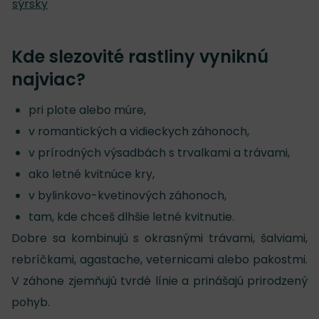
sýrsky
Kde slezovité rastliny vyniknú
najviac?
pri plote alebo múre,
v romantických a vidieckych záhonoch,
v prírodných výsadbách s trvalkami a trávami,
ako letné kvitnúce kry,
v bylinkovo-kvetinových záhonoch,
tam, kde chceš dlhšie letné kvitnutie.
Dobre sa kombinujú s okrasnými trávami, šalviami,
rebríčkami, agastache, veternicami alebo pakostmi.
V záhone zjemňujú tvrdé línie a prinášajú prirodzený
pohyb.