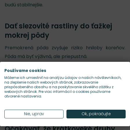
budú stabilnejšie.
Dať slezovité rastliny do ťažkej
mokrej pôdy
Premokrená pôda zvyšuje riziko hniloby koreňov.
Pôda má byť výživná, ale priepustná.
Používame cookies
Podceniť vzdušnosť porastu
Môžeme ich umiestniť na analýzu údajov o našich návštevníkoch,
na zlepšenie našich webových stránok, zobrazovanie
prispôsobeného obsahu a na poskytovanie skvelého zážitku z
Hustá výsadba a zálievka na listy podporujú hubové
webových stránok. Pre viac informácií o cookies používame
otvorené nastavenia.
choroby. Najmä topoľovkám prospieva slnko a
prúdenie vzduchu.
Nie, uprav
Ok, pokračujte
Očakávať, že krátkoveké druhy