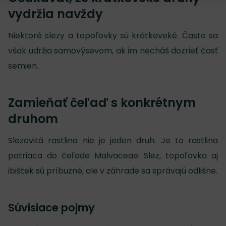
vydržia navždy
Niektoré slezy a topoľovky sú krátkoveké. Často sa
však udržia samovýsevom, ak im necháš dozrieť časť
semien.
Zamieňať čeľaď s konkrétnym
druhom
Slezovitá rastlina nie je jeden druh. Je to rastlina
patriaca do čeľade Malvaceae. Slez, topoľovka aj
ibištek sú príbuzné, ale v záhrade sa správajú odlišne.
Súvisiace pojmy