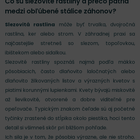
Čo sú slezovité rastliny a prečo patria
medzi obľúbené stálice záhonov?
Slezovitá rastlina
môže byť trvalka, dvojročná
rastlina, ker alebo strom. V záhradnej praxi sa
najčastejšie stretneš so slezom, topoľovkou,
ibištekom alebo sidalkou.
Slezovité rastliny spoznáš najmä podľa mäkko
pôsobiacich, často dlaňovito laločnatých alebo
dlaňovito žilkovaných listov a výrazných kvetov s
piatimi korunnými lupienkami. Kvety bývajú miskovité
až lievikovité, otvorené a dobre viditeľné pre
opeľovače. Typickým znakom čeľade sú aj početné
tyčinky zrastené do stĺpika okolo piestika, hoci tento
detail si všimneš skôr pri bližšom pohľade.
Ich sila je v tom, že pôsobia výrazne, ale nie stroho.