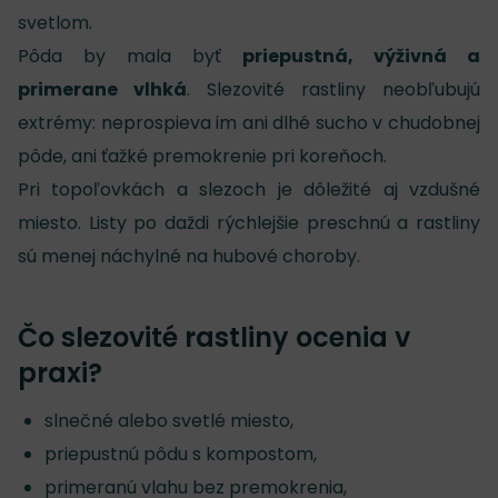
svetlom.
Pôda by mala byť
priepustná, výživná a
primerane vlhká
. Slezovité rastliny neobľubujú
extrémy: neprospieva im ani dlhé sucho v chudobnej
pôde, ani ťažké premokrenie pri koreňoch.
Pri topoľovkách a slezoch je dôležité aj vzdušné
miesto. Listy po daždi rýchlejšie preschnú a rastliny
sú menej náchylné na hubové choroby.
Čo slezovité rastliny ocenia v
praxi?
slnečné alebo svetlé miesto,
priepustnú pôdu s kompostom,
primeranú vlahu bez premokrenia,