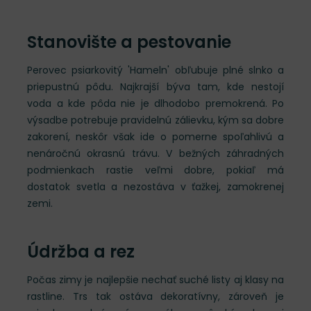
Stanovište a pestovanie
Perovec psiarkovitý 'Hameln' obľubuje plné slnko a
priepustnú pôdu. Najkrajší býva tam, kde nestojí
voda a kde pôda nie je dlhodobo premokrená. Po
výsadbe potrebuje pravidelnú zálievku, kým sa dobre
zakorení, neskôr však ide o pomerne spoľahlivú a
nenáročnú okrasnú trávu. V bežných záhradných
podmienkach rastie veľmi dobre, pokiaľ má
dostatok svetla a nezostáva v ťažkej, zamokrenej
zemi.
Údržba a rez
Počas zimy je najlepšie nechať suché listy aj klasy na
rastline. Trs tak ostáva dekoratívny, zároveň je