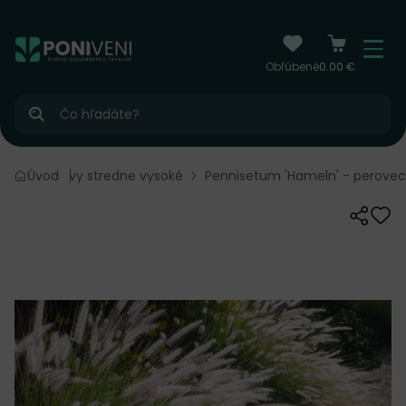
čiť na obsah
Menu
Obľúbené
0.00 €
Hľadať
Okrasné trávy stredne vysoké
Úvod
Pennisetum 'Hameln' - perovec
Zdieľať
Odo