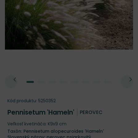
Kód produktu:
5250352
Pennisetum 'Hameln'
PEROVEC
Veľkosť kvetináča: K9x9 cm
Taxón: Pennisetum alopecuroides 'Hameln'
Slovenský názov: perovec psiarkovitý