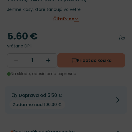
Jemné klasy, ktoré tancujú vo vetre
Čítať viac
5.60 €
Cena
Cena 
/ks
vrátane DPH
Pridať do košíka
Na sklade, odosielame expresne
Doprava od 5.50 €
Zadarmo nad 100.00 €
Popis a základné parametre