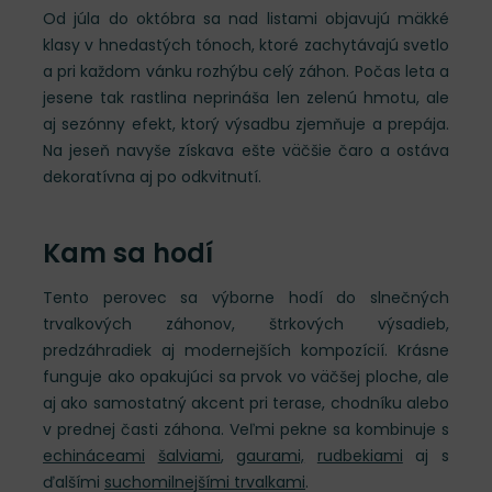
Od júla do októbra sa nad listami objavujú mäkké
klasy v hnedastých tónoch, ktoré zachytávajú svetlo
a pri každom vánku rozhýbu celý záhon. Počas leta a
jesene tak rastlina neprináša len zelenú hmotu, ale
aj sezónny efekt, ktorý výsadbu zjemňuje a prepája.
Na jeseň navyše získava ešte väčšie čaro a ostáva
dekoratívna aj po odkvitnutí.
Kam sa hodí
Tento perovec sa výborne hodí do slnečných
trvalkových záhonov, štrkových výsadieb,
predzáhradiek aj modernejších kompozícií. Krásne
funguje ako opakujúci sa prvok vo väčšej ploche, ale
aj ako samostatný akcent pri terase, chodníku alebo
v prednej časti záhona. Veľmi pekne sa kombinuje s
echináceami
šalviami
,
gaurami,
rudbekiami
aj s
ďalšími
suchomilnejšími trvalkami
.