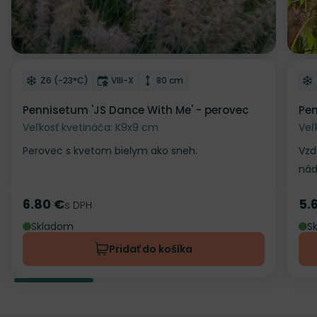
Odober do zoznamu želaní
Od
Mrazuvzdornosť
Doba kvitnutia
Výška rastliny
Z6 (-23°C)
VIII-X
80 cm
Pennisetum 'JS Dance With Me' - perovec
Pen
Veľkosť kvetináča: K9x9 cm
Veľ
Perovec s kvetom bielym ako sneh.
Vzd
ná
6.80 €
5.
Cena
s DPH
Ce
Skladom
S
Pridať do košíka