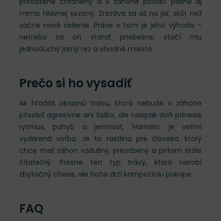
prirodzene chránený a v záhone pôsobí pekne aj
mimo hlavnej sezóny. Zrezáva sa až na jar, skôr než
začne nové rašenie. Práve v tom je jeho výhoda –
netreba sa oň starať priebežne, stačí mu
jednoduchý jarný rez a vhodné miesto.
Prečo si ho vysadiť
Ak hľadáš okrasnú trávu, ktorá nebude v záhone
pôsobiť agresívne ani ťažko, ale naopak doň prinesie
rytmus, pohyb a jemnosť, 'Hameln' je veľmi
vydarená voľba. Je to rastlina pre človeka, ktorý
chce mať záhon vzdušný, prirodzený a pritom stále
čitateľný. Presne ten typ trávy, ktorá nerobí
zbytočný chaos, ale ticho drží kompozíciu pokope.
FAQ