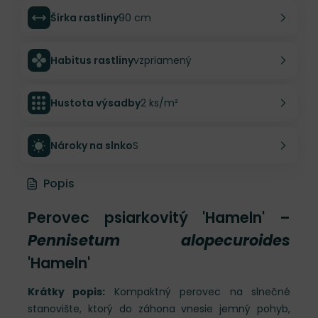
Šírka rastliny
90 cm
Habitus rastliny
vzpriamený
Hustota výsadby
2 ks/m²
Nároky na slnko
S
Popis
Perovec psiarkovitý 'Hameln' –
Pennisetum alopecuroides
'Hameln'
Krátky popis:
Kompaktný perovec na slnečné
stanovište, ktorý do záhona vnesie jemný pohyb,