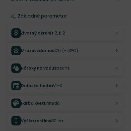
Základné parametre
Životný okruh
Fr 2, B 2
Mrazuvzdornosť
Z6 (-23°C)
Nároky na vodu
stredné
Doba kvitnutia
VII-X
Farba kvetu
hnedá
Výška rastliny
80 cm