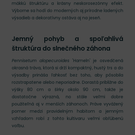
mäkkú štruktúru a krásny neskorosezónny efekt.
Výborne sa hodí do moderných aj prírodne ladených
výsadieb a dekoratívny ostáva aj na jeseň.
Jemný pohyb a spoľahlivá
štruktúra do slnečného záhona
Pennisetum alopecuroides
'Hameln' je osvedčená
okrasná tráva, ktorá si drží kompaktný, hustý trs a do
výsadby prináša ľahkosť bez toho, aby pôsobila
rozstrapatene alebo neporiadne. Dorastá približne do
výšky 80 cm a šírky okolo 90 cm, takže je
dostatočne výrazná, no stále veľmi dobre
použiteľná aj v menších záhonoch. Práve vyvážený
pomer medzi pravidelným habitom a jemným
vzhľadom robí z tohto kultivaru veľmi obľúbenú
voľbu.