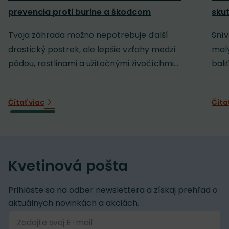
prevencia proti burine a škodcom
sku
Tvoja záhrada možno nepotrebuje ďalší
Snív
drastický postrek, ale lepšie vzťahy medzi
malý
pôdou, rastlinami a užitočnými živočíchmi...
baliť
Čítať viac
Číta
Kvetinová pošta
Prihláste sa na odber newslettera a získaj prehľad o
aktuálnych novinkách a akciách.