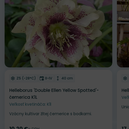
Odober do zoznamu želaní
Od
Mrazuvzdornosť
Doba kvitnutia
Výška rastliny
Z5 (-28°C)
II-IV
40 cm
Helleborus 'Double Ellen Yellow Spotted'-
Hel
čemerica K1L
Veľ
Veľkosť kvetináča: K1l
Uni
Vzácny kultivar žltej čemerice s bodkami.
10.20 €
17
s DPH