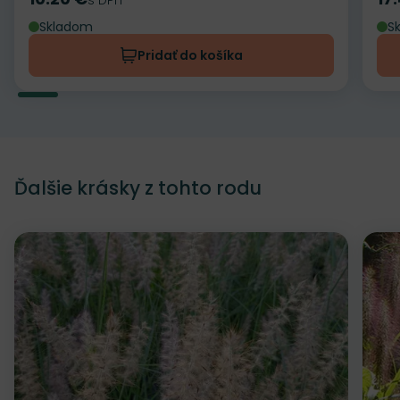
Cena
Ce
Skladom
S
Pridať do košíka
Ďalšie krásky z tohto rodu