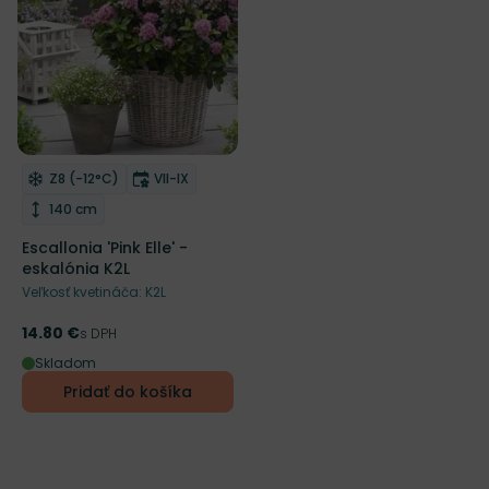
Mrazuvzdornosť
Doba kvitnutia
Z8 (-12°C)
VII-IX
Odober do zoznamu želaní
Výška rastliny
140 cm
Escallonia 'Pink Elle' -
eskalónia K2L
Veľkosť kvetináča: K2L
14.80 €
Cena
s DPH
Skladom
Pridať do košíka