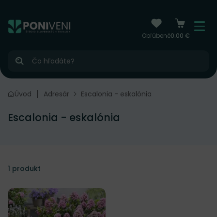
čiť na obsah
Menu
Obľúbené
0.00 €
Hľadať
Úvod
Adresár
Escalonia - eskalónia
Escalonia - eskalónia
1
produkt