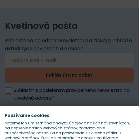
Kvetinová pošta
Prihláste sa na odber newslettera a získaj prehľad o
aktuálnych novinkách a akciách.
Prihlásiť sa na odber
Súhlasím s posielaním pravidelného newslettra na
uvedenú adresu.
*
Používame cookies
Môžeme ich umiestniť na analýzu údajov o našich návštevníkoch,
na zlepšenie našich webových stránok, zobrazovanie
prispôsobeného obsahu a na poskytovanie skvelého zážitku z
webových stránok. Pre viac informácií o cookies používame