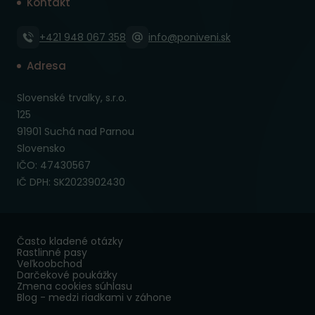
Kontakt
+421 948 067 358
info@poniveni.sk
Adresa
Slovenské trvalky, s.r.o.
125
91901 Suchá nad Parnou
Slovensko
IČO: 47430567
IČ DPH: SK2023902430
Často kladené otázky
Rastlinné pasy
Veľkoobchod
Darčekové poukážky
Zmena cookies súhlasu
Blog - medzi riadkami v záhone