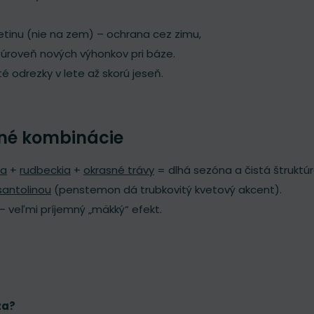
 tretinu (nie na zem) – ochrana cez zimu,
 úroveň nových výhonkov pri báze.
é odrezky v lete až skorú jeseň.
kné kombinácie
ea
+
rudbeckia
+
okrasné trávy
= dlhá sezóna a čistá štruktúr
santolinou
(penstemon dá trubkovitý kvetový akcent).
– veľmi príjemný „mäkký“ efekt.
za?