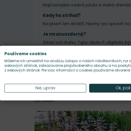
Najčastejšie mokrá pôda a slabá drenáž.
Kedy ho strihať?
Na jeseň len skrátiť, hlavný rez spraviť na
Je mrazuvzdorný?
Závisí od druhu. Typy okolo
P. digitalis
býv
Používame cookies
Môžeme ich umiestniť na analýzu údajov o našich návštevníkoch, na z
webových stránok, zobrazovanie prispôsobeného obsahu a na poskytov
z webových stránok. Pre viac informácií o cookies používame otvorené
Nie, uprav
Ok, pok
1
produkt