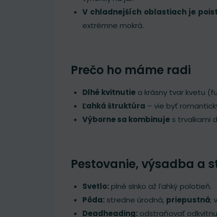
V chladnejších oblastiach je pois
extrémne mokrá.
Prečo ho máme radi
Dlhé kvitnutie
a krásny tvar kvetu (f
Ľahká štruktúra
– vie byť romantick
Výborne sa kombinuje
s trvalkami d
Pestovanie, výsadba a s
Svetlo:
plné slnko až ľahký polotieň.
Pôda:
stredne úrodná,
priepustná
;
Deadheading:
odstraňovať odkvitnut