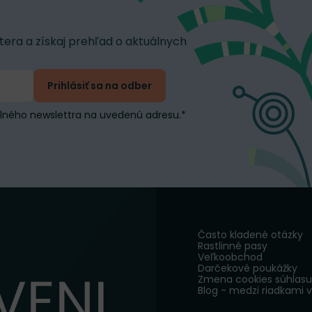
tera a získaj prehľad o aktuálnych
Prihlásiť sa na odber
elného newslettra na uvedenú adresu.
*
Často kladené otázky
Rastlinné pasy
Veľkoobchod
Darčekové poukážky
Zmena cookies súhlasu
Blog - medzi riadkami 