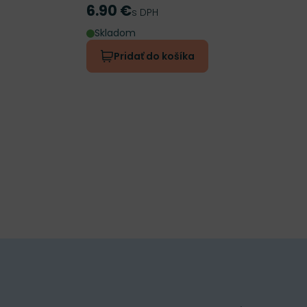
6.90 €
Cena
s DPH
Skladom
Pridať do košíka