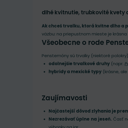
dlhé kvitnutie, trubkovité kvety
Ak chceš trvalku, ktorá kvitne dlho a
väzbu: na priepustnom mieste je krásna 
Všeobecne o rode Pens
Penstemóny sú trvalky (niektoré polokry
odolnejšie trvalkové druhy
(napr.
P
hybridy a mexické typy
(krásne, ale
Zaujímavosti
Najčastejší dôvod zlyhania je pre
Nezrezávať úplne na jeseň.
Časť na
výhonky na jar.