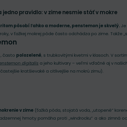
 a jedno pravidlo: v zime nesmie stáť v mokre
 pritom pôsobí ľahko a moderne, penstemon je skvelý.
Je 
roky, v ťažkej mokrej pôde často odchádza po zime. Takže „s
temon
), často
polozelené
, s trubkovitými kvetmi v klasoch. V sort
enstemon digitalis
a jeho kultivary – veľmi vďačné aj v naši
 častejšie kratšievaké a citlivejšie na mokrú zimu).
mokrenie v zime
(ťažká pôda, stojatá voda, „utopené“ koren
dzemnej hmoty pomáha proti „windrocku“ a ako zimná ochra