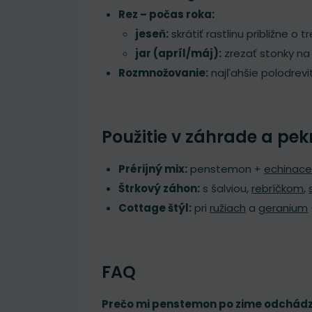
Rez – počas roka:
jeseň:
skrátiť rastlinu približne o
jar (apríl/máj):
zrezať stonky na
Rozmnožovanie:
najľahšie polodrevit
Použitie v záhrade a pe
Prérijný mix:
penstemon +
echinac
Štrkový záhon:
s šalviou,
rebríčkom
,
Cottage štýl:
pri
ružiach
a
geranium
FAQ
Prečo mi penstemon po zime odchád