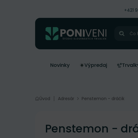
čiť na obsah
+421 
Hľadať
Novinky
Výpredaj
Trvalk
Úvod
Adresár
Penstemon - dráčik
Penstemon - drá