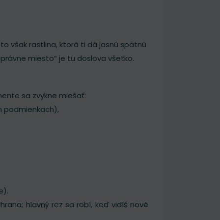
to však rastlina, ktorá ti dá jasnú spätnú
právne miesto“ je tu doslova všetko.
imente sa zvykne miešať:
ch podmienkach),
e).
na; hlavný rez sa robí, keď vidíš nové