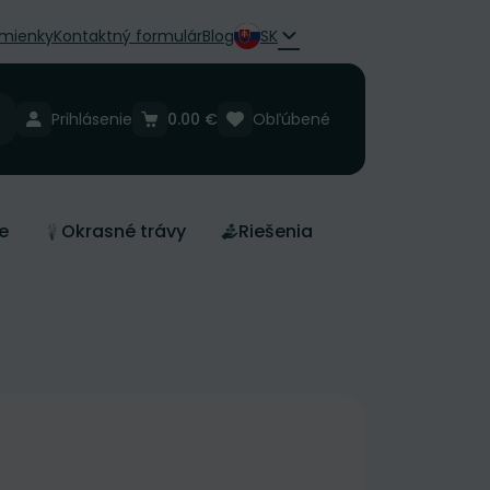
mienky
Kontaktný formulár
Blog
SK
Prihlásenie
0.00 €
Obľúbené
e
Okrasné trávy
Riešenia