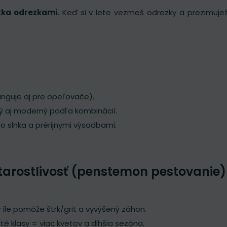
tka odrezkami.
Keď si v lete vezmeš odrezky a prezimuješ 
unguje aj pre opeľovače).
ý aj moderný podľa kombinácií.
o slnka a prérijnymi výsadbami.
tarostlivosť (penstemon pestovanie)
 v íle pomôže štrk/grit a vyvýšený záhon.
é klasy = viac kvetov a dlhšia sezóna.