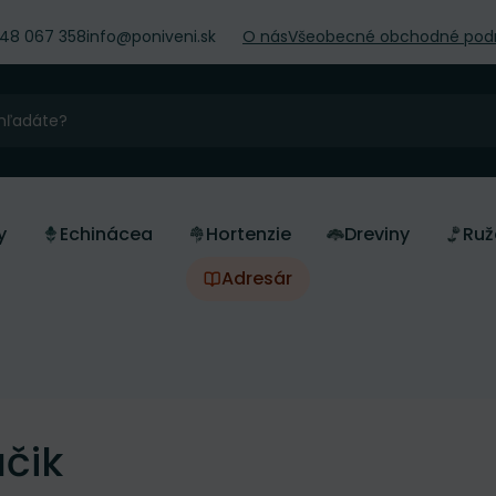
948 067 358
info@poniveni.sk
O nás
Všeobecné obchodné pod
y
Echinácea
Hortenzie
Dreviny
Ruž
Adresár
čik