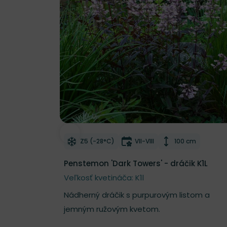
Odober do zoznamu želaní
Mrazuvzdornosť
Doba kvitnutia
Výška rastliny
Z5 (-28°C)
VII-VIII
100 cm
Penstemon 'Dark Towers' - dráčik K1L
Veľkosť kvetináča: K1l
Nádherný dráčik s purpurovým listom a
jemným ružovým kvetom.