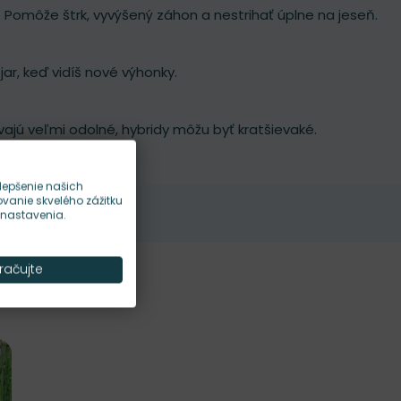
 Pomôže štrk, vyvýšený záhon a nestrihať úplne na jeseň.
 jar, keď vidíš nové výhonky.
ajú veľmi odolné, hybridy môžu byť kratšievaké.
lepšenie našich
anie skvelého zážitku
 nastavenia.
račujte