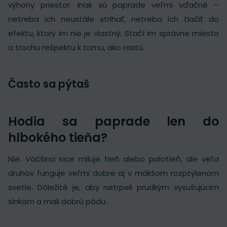
výhony priestor. Inak sú paprade veľmi vďačné –
netreba ich neustále strihať, netreba ich tlačiť do
efektu, ktorý im nie je vlastný. Stačí im správne miesto
a trochu rešpektu k tomu, ako rastú.
Často sa pýtaš
Hodia sa paprade len do
hlbokého tieňa?
Nie. Väčšina síce miluje tieň alebo polotieň, ale veľa
druhov funguje veľmi dobre aj v mäkšom rozptýlenom
svetle. Dôležité je, aby netrpeli prudkým vysušujúcim
slnkom a mali dobrú pôdu.