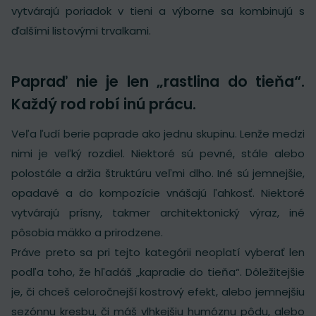
vytvárajú poriadok v tieni a výborne sa kombinujú s
ďalšími listovými trvalkami.
Papraď nie je len „rastlina do tieňa“.
Každý rod robí inú prácu.
Veľa ľudí berie paprade ako jednu skupinu. Lenže medzi
nimi je veľký rozdiel. Niektoré sú pevné, stále alebo
polostále a držia štruktúru veľmi dlho. Iné sú jemnejšie,
opadavé a do kompozície vnášajú ľahkosť. Niektoré
vytvárajú prísny, takmer architektonický výraz, iné
pôsobia mäkko a prirodzene.
Práve preto sa pri tejto kategórii neoplatí vyberať len
podľa toho, že hľadáš „kapradie do tieňa“. Dôležitejšie
je, či chceš celoročnejší kostrový efekt, alebo jemnejšiu
sezónnu kresbu, či máš vlhkejšiu humóznu pôdu, alebo