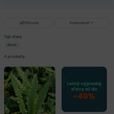
Filtrovať
Predvolené
Typ zľavy
Typ zľavy
Typ zľavy
Akcia
4
produkty