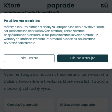
Ktoré paprade sú
najspoľahlivejšie?
Používame cookies
Medzi veľmi spoľahlivé patria
Môžeme ich umiestniť na analýzu údajov o našich návštevníkoch,
najmä
papraďovce
,
papraďky
a
dryopteris
, teda
na zlepšenie našich webových stránok, zobrazovanie
prispôsobeného obsahu a na poskytovanie skvelého zážitku z
klasické paprade so silným prírodným charakterom.
webových stránok. Pre viac informácií o cookies používame
otvorené nastavenia.
S čím paprade najlepšie
Nie, uprav
Ok, pokračujte
kombinovať?
Výborne fungujú s hostami, heucherami, čemericami a
ďalšími tieňomilnými trvalkami, ktoré nesú list, štruktúru
a pokojný záhradný výraz.
Opadavé paprade
Stálozelené paprade