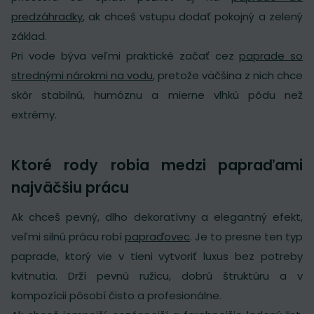
predzáhradky
, ak chceš vstupu dodať pokojný a zelený
základ.
Pri vode býva veľmi praktické začať cez
paprade so
strednými nárokmi na vodu
, pretože väčšina z nich chce
skôr stabilnú, humóznu a mierne vlhkú pôdu než
extrémy.
Ktoré rody robia medzi papraďami
najväčšiu prácu
Ak chceš pevný, dlho dekoratívny a elegantný efekt,
veľmi silnú prácu robí
papraďovec
. Je to presne ten typ
paprade, ktorý vie v tieni vytvoriť luxus bez potreby
kvitnutia. Drží pevnú ružicu, dobrú štruktúru a v
kompozícii pôsobí čisto a profesionálne.