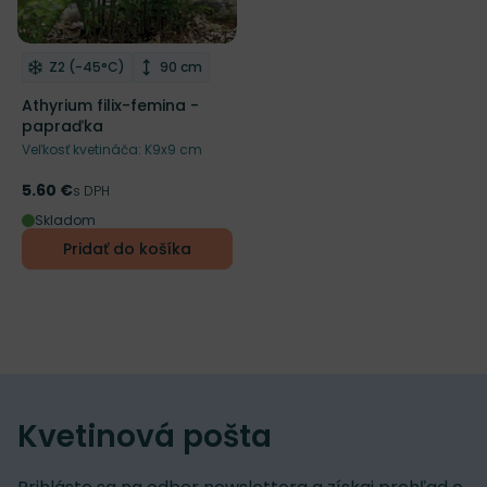
Mrazuvzdornosť
Výška rastliny
Z2 (-45°C)
90 cm
Odober do zoznamu želaní
Athyrium filix-femina -
papraďka
Veľkosť kvetináča: K9x9 cm
5.60 €
Cena
s DPH
Skladom
Pridať do košíka
Kvetinová pošta