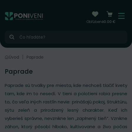
čiť na obsah
Menu
Obľúbené
0.00 €
Hľadať
Úvod
Paprade
Paprade
Paprade sú trvalky pre miesta, kde nechceš tlačiť kvety
tam, kde im to nesedí. V tieni a polotieni robia presne
to, čo veľa iných rastlín nevie: prinášajú pokoj, štruktúru,
sýtu zeleň a prirodzený lesný charakter. Keď ich
vyberieš správne, nevznikne len „zaplnený tieň“. Vznikne
záhon, ktorý pôsobí hlboko, kultivovane a živo počas