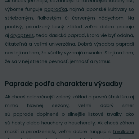
Ak chceš jemnejší, sezónnejší a farebnejšie ladený list,
výborne funguje
papraďka
, najmä japonské kultivary so
strieborným, fialkastým či červeným nádychom. Na
poctivý, prirodzený lesný základ veľmi dobre pracuje
aj
dryopteris
, teda klasická papraď, ktorá vie byť odolná,
čitateľná a veľmi univerzálna. Dobrá výsadba papradí
nestojí na tom, že všetky vyzerajú rovnako. Stojí na tom,
že sa v nej stretne pevnosť, jemnosť a rytmus.
Paprade podľa charakteru výsadby
Ak chceš celoročnejší zelený základ a pevnú štruktúru aj
mimo hlavnej sezóny, veľmi dobrý smer
sú
paprade
doplnené o silnejšie listové trvalky, ako
sú
hosty
alebo
heuchery a heucherelly
. Ak chceš záhon
mäkší a prirodzenejší, veľmi dobre fungujú s
trvalkami