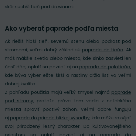
skôr suchší tieň pod drevinami.
Ako vyberať paprade podľa miesta
Ak riešiš hlbší tieň, severnú stenu alebo podrast pod
stromami, veľmi dobrý základ sú
paprade do tieňa
. Ak
máš mäkšie svetlo alebo miesto, kde slnko zasvieti len
časť dňa, oplatí sa pozrieť aj na
paprade do polotieňa
,
kde býva výber ešte širší a rastliny držia list vo veľmi
dobrej kvalite.
Z pohľadu použitia majú veľký zmysel najmä
paprade
pod stromy
, pretože práve tam vedia z neľahkého
miesta spraviť poctivý záhon. Veľmi dobre fungujú
aj
paprade do prírode blízkej výsadby
, kde môžu rozvíjať
svoj prirodzený lesný charakter. Do kultivovanejšieho
priestoru sa oplatí pozrieť aj na
paprade do