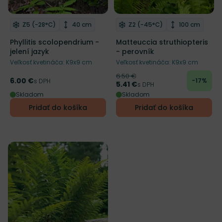
Zľava
Mrazuvzdornosť
Výška rastliny
Mrazuvzdornosť
Výška rastli
Z5 (-28°C)
40 cm
Z2 (-45°C)
100 cm
Odober do zoznamu želaní
Odober do zoznamu želaní
Phyllitis scolopendrium -
Matteuccia struthiopteris
jelení jazyk
- perovník
Veľkosť kvetináča: K9x9 cm
Veľkosť kvetináča: K9x9 cm
6.50 €
Pôvodná cena
6.00 €
-17%
Cena
s DPH
5.41 €
Cena
s DPH
Skladom
Skladom
Pridať do košíka
Pridať do košíka