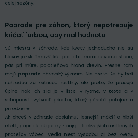
celej sezóny.
Paprade pre záhon, ktorý nepotrebuje
kričať farbou, aby mal hodnotu
Sú miesta v záhrade, kde kvety jednoducho nie sú
hlavný jazyk. Tmavší kút pod stromami, severná stena,
pás pri múre, polotieňová hrana drevín. Presne tam
majú
paprade
obrovský význam. Nie preto, že by boli
náhradou za kvitnúce rastliny, ale preto, že pracujú
úplne inak. Ich sila je v liste, v rytme, v texte a v
schopnosti vytvoriť priestor, ktorý pôsobí pokojne a
prirodzene.
Ak chceš v záhrade dosiahnuť lesnejší, mäkší a hlbší
efekt, paprade sú jedny z najspoľahlivejších rastlinných
priateľov vôbec. Vedia niesť výsadbu aj bez kvetu,