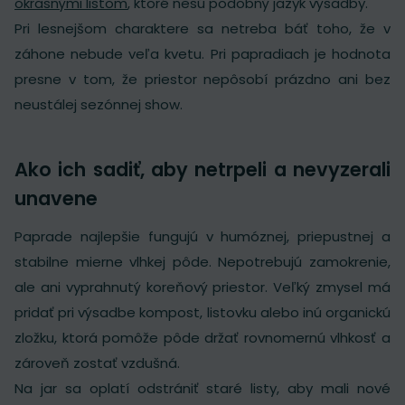
okrasnými listom
, ktoré nesú podobný jazyk výsadby.
Pri lesnejšom charaktere sa netreba báť toho, že v
záhone nebude veľa kvetu. Pri papradiach je hodnota
presne v tom, že priestor nepôsobí prázdno ani bez
neustálej sezónnej show.
Ako ich sadiť, aby netrpeli a nevyzerali
unavene
Paprade najlepšie fungujú v humóznej, priepustnej a
stabilne mierne vlhkej pôde. Nepotrebujú zamokrenie,
ale ani vyprahnutý koreňový priestor. Veľký zmysel má
pridať pri výsadbe kompost, listovku alebo inú organickú
zložku, ktorá pomôže pôde držať rovnomernú vlhkosť a
zároveň zostať vzdušná.
Na jar sa oplatí odstrániť staré listy, aby mali nové