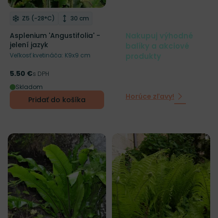
Mrazuvzdornosť
Výška rastliny
Z5 (-28°C)
30 cm
Odober do zoznamu želaní
Nakupuj výhodné
Asplenium 'Angustifolia' -
jelení jazyk
balíky a akciové
produkty
Veľkosť kvetináča: K9x9 cm
5.50 €
Cena
s DPH
Skladom
Horúce zľavy!
Pridať do košíka