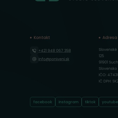
Kontakt
Adresa
Slovenské t
+421 948 067 358
125
info@poniveni.sk
91901 Suc
Slovensko
IČO: 4743
IČ DPH: S
facebook
instagram
tiktok
youtube
Sledujte nás: