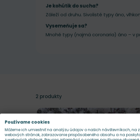
Je kohútik do sucha?
Záleží od druhu. Sivolisté typy áno, vlhko
Vysemeňuje sa?
Mnohé typy (najmä coronaria) áno – v pr
2
produkty
Používame cookies
Môžeme ich umiestniť na analýzu údajov o našich návštevníkoch, na z
webových stránok, zobrazovanie prispôsobeného obsahu a na poskytov
z webových stránok. Pre viac informácií o cookies používame otvorené