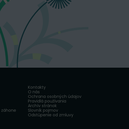
Kontakty
O nás
Ochrana osobných údajov
Pravidlá používania
Archív stránok
v záhone
Slovník pojmov
Odstúpenie od zmluvy