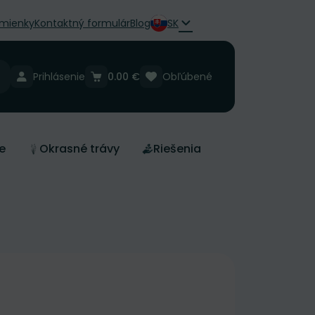
mienky
Kontaktný formulár
Blog
SK
Prihlásenie
0.00 €
Obľúbené
e
Okrasné trávy
Riešenia