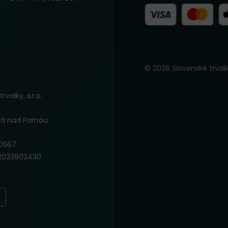
© 2026 Slovenské trvalk
rvalky, s.r.o.
há nad Parnou
0567
K2023902430