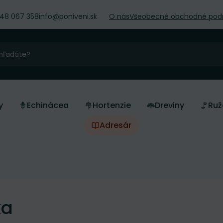
948 067 358
info@poniveni.sk
O nás
Všeobecné obchodné pod
y
Echinácea
Hortenzie
Dreviny
Ruž
Adresár
ka