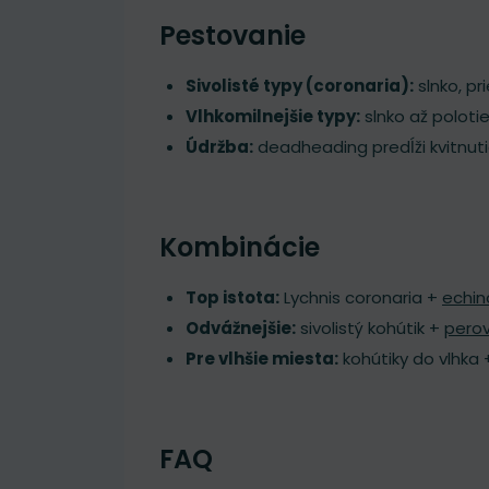
Pestovanie
Sivolisté typy (coronaria):
slnko, pr
Vlhkomilnejšie typy:
slnko až poloti
Údržba:
deadheading predĺži kvitnut
Kombinácie
Top istota:
Lychnis coronaria +
echi
Odvážnejšie:
sivolistý kohútik +
perov
Pre vlhšie miesta:
kohútiky do vlhka
FAQ