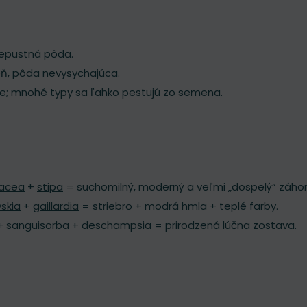
iepustná pôda.
eň, pôda nevysychajúca.
ie; mnohé typy sa ľahko pestujú zo semena.
nacea
+
stipa
= suchomilný, moderný a veľmi „dospelý“ záho
skia
+
gaillardia
= striebro + modrá hmla + teplé farby.
 +
sanguisorba
+
deschampsia
= prirodzená lúčna zostava.