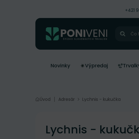
čiť na obsah
+421 
Hľadať
Novinky
Výpredaj
Trvalk
Úvod
Adresár
Lychnis - kukučka
Lychnis - kukuč