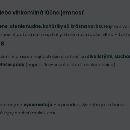
 alebo vlhkomilná lúčna jemnosť
ene, ale nie nudne, kohútiky sú krásna voľba.
Najmä sivoli
ne. A potom sú tu aj druhy, ktoré majú radšej vlhko – takže 
is
okmi. V praxi sa najčastejšie stretneš so
sivolistými, sucho
vlhšie pôdy
(napr. L. flos-cuculi alebo L. chalcedonica).
 ale rady sa
vysemeňujú
– v prírodnej výsadbe je to bonus.
sté typy nechcú mokrú zimu.