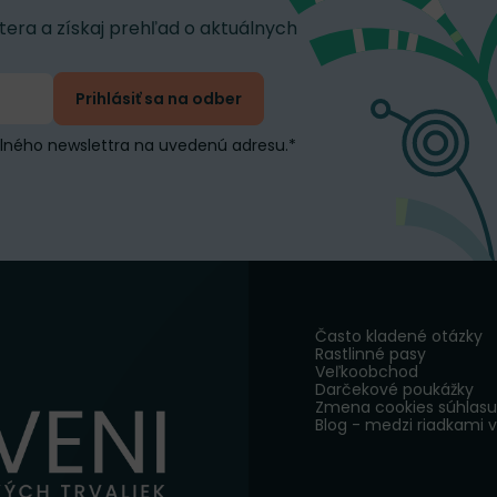
tera a získaj prehľad o aktuálnych
Prihlásiť sa na odber
elného newslettra na uvedenú adresu.
*
Často kladené otázky
Rastlinné pasy
Veľkoobchod
Darčekové poukážky
Zmena cookies súhlasu
Blog - medzi riadkami 