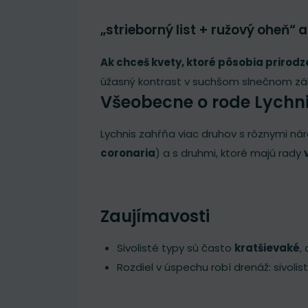
„strieborný list + ružový oheň“
Ak chceš kvety, ktoré pôsobia prirodz
úžasný kontrast v suchšom slnečnom záho
Všeobecne o rode Lychn
Lychnis zahŕňa viac druhov s rôznymi nár
coronaria
) a s druhmi, ktoré majú rady
Zaujímavosti
Sivolisté typy sú často
kratšievaké
,
Rozdiel v úspechu robí drenáž: sivoli