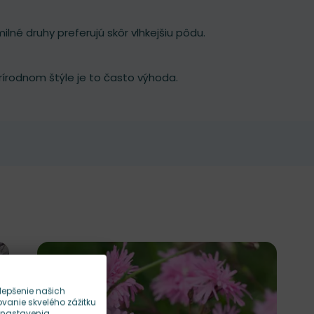
milné druhy preferujú skôr vlhkejšiu pôdu.
írodnom štýle je to často výhoda.
lepšenie našich
anie skvelého zážitku
 nastavenia.