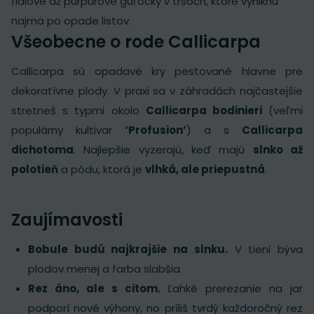
fialové až purpurové guľôčky v trsoch, ktoré vyniknú
najmä po opade listov.
Všeobecne o rode Callicarpa
Callicarpa sú opadavé kry pestované hlavne pre
dekoratívne plody. V praxi sa v záhradách najčastejšie
stretneš s typmi okolo
Callicarpa bodinieri
(veľmi
populárny kultivar
‘Profusion’
) a s
Callicarpa
dichotoma
. Najlepšie vyzerajú, keď majú
slnko až
polotieň
a pôdu, ktorá je
vlhká, ale priepustná
.
Zaujímavosti
Bobule budú najkrajšie na slnku.
V tieni býva
plodov menej a farba slabšia.
Rez áno, ale s citom.
Ľahké prerezanie na jar
podporí nové výhony, no príliš tvrdý každoročný rez