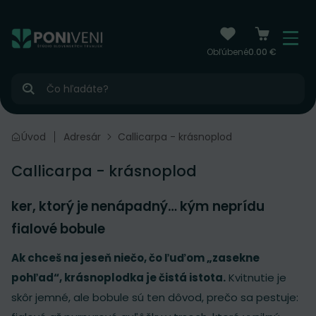
čiť na obsah
Menu
Obľúbené
0.00 €
Hľadať
Úvod
Adresár
Callicarpa - krásnoplod
Callicarpa - krásnoplod
ker, ktorý je nenápadný… kým neprídu
fialové bobule
Ak chceš na jeseň niečo, čo ľuďom „zasekne
pohľad“, krásnoplodka je čistá istota.
Kvitnutie je
skôr jemné, ale bobule sú ten dôvod, prečo sa pestuje: