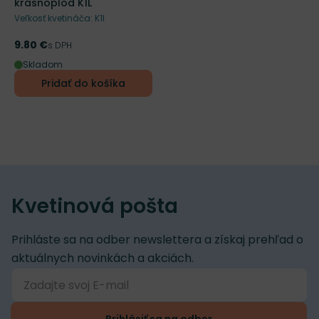
krásnoplod K1L
Veľkosť kvetináča: K1l
9.80 €
Cena
s DPH
Skladom
Pridať do košíka
Kvetinová pošta
Prihláste sa na odber newslettera a získaj prehľad o
aktuálnych novinkách a akciách.