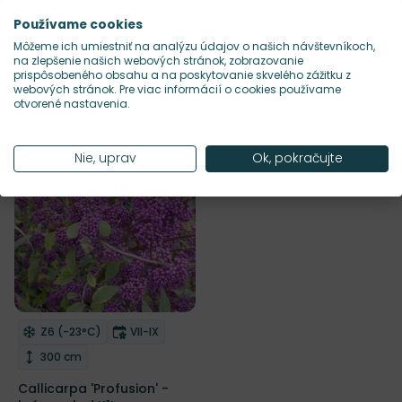
Používame cookies
Môžeme ich umiestniť na analýzu údajov o našich návštevníkoch,
na zlepšenie našich webových stránok, zobrazovanie
prispôsobeného obsahu a na poskytovanie skvelého zážitku z
webových stránok. Pre viac informácií o cookies používame
1
produkt
otvorené nastavenia.
Nie, uprav
Ok, pokračujte
Mrazuvzdornosť
Doba kvitnutia
Z6 (-23°C)
VII-IX
Odober do zoznamu želaní
Výška rastliny
300 cm
Callicarpa 'Profusion' -