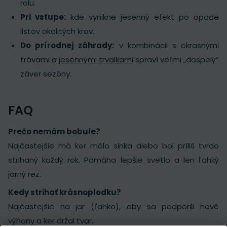
rolu.
Pri vstupe:
kde vynikne jesenný efekt po opade
listov okolitých krov.
Do prírodnej záhrady:
v kombinácii s okrasnými
trávami a
jesennými trvalkami
spraví veľmi „dospelý“
záver sezóny.
FAQ
Prečo nemám bobule?
Najčastejšie má ker málo slnka alebo bol príliš tvrdo
strihaný každý rok. Pomáha lepšie svetlo a len ľahký
jarný rez.
Kedy strihať krásnoplodku?
Najčastejšie na jar (ľahko), aby sa podporili nové
výhony a ker držal tvar.