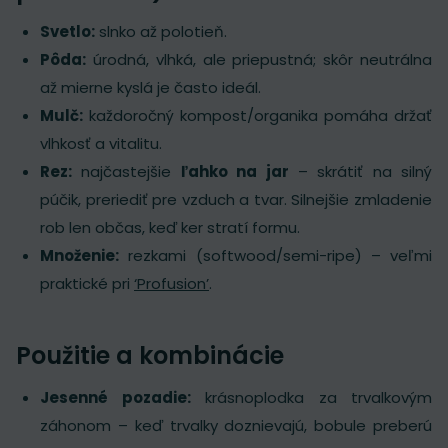
Svetlo:
slnko až polotieň.
Pôda:
úrodná, vlhká, ale priepustná; skôr neutrálna
až mierne kyslá je často ideál.
Mulč:
každoročný kompost/organika pomáha držať
vlhkosť a vitalitu.
Rez:
najčastejšie
ľahko na jar
– skrátiť na silný
púčik, preriediť pre vzduch a tvar. Silnejšie zmladenie
rob len občas, keď ker stratí formu.
Množenie:
rezkami (softwood/semi-ripe) – veľmi
praktické pri
‘Profusion’
.
Použitie a kombinácie
Jesenné pozadie:
krásnoplodka za trvalkovým
záhonom – keď trvalky doznievajú, bobule preberú