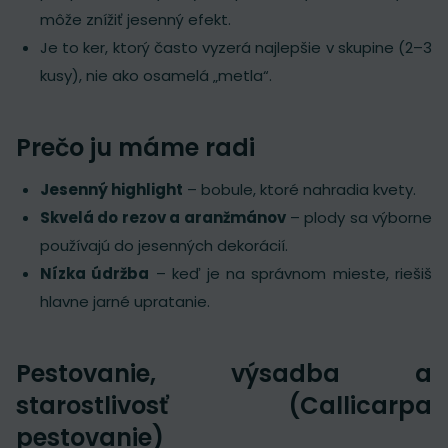
môže znížiť jesenný efekt.
Je to ker, ktorý často vyzerá najlepšie v skupine (2–3
kusy), nie ako osamelá „metla“.
Prečo ju máme radi
Jesenný highlight
– bobule, ktoré nahradia kvety.
Skvelá do rezov a aranžmánov
– plody sa výborne
používajú do jesenných dekorácií.
Nízka údržba
– keď je na správnom mieste, riešiš
hlavne jarné upratanie.
Pestovanie, výsadba a
starostlivosť (Callicarpa
pestovanie)