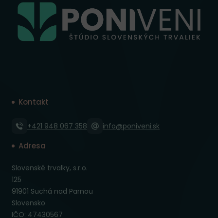
Kontakt
+421 948 067 358
info@poniveni.sk
Adresa
Slovenské trvalky, s.r.o.
125
91901 Suchá nad Parnou
Slovensko
IČO: 47430567