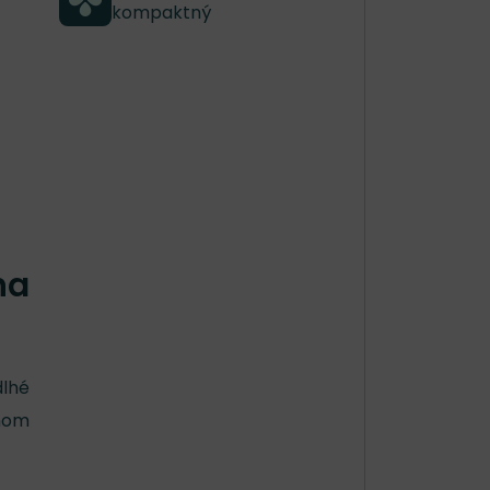
kompaktný
na
dlhé
tnom