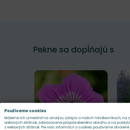
Pekne sa dopĺňajú s
Používame cookies
Môžeme ich umiestniť na analýzu údajov o našich návštevníkoch, na z
webových stránok, zobrazovanie prispôsobeného obsahu a na poskytov
z webových stránok. Pre viac informácií o cookies používame otvorené