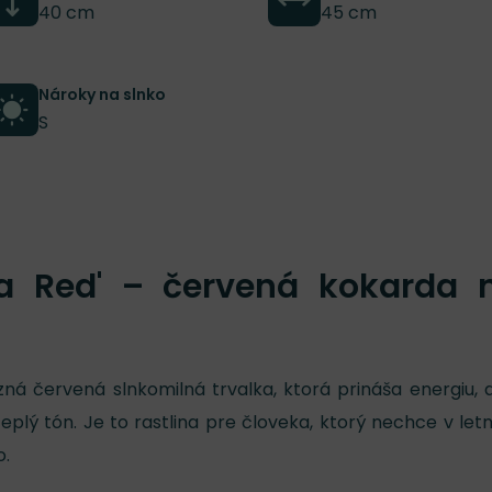
40 cm
45 cm
Nároky na slnko
S
a Red' – červená kokarda 
zná červená slnkomilná trvalka, ktorá prináša energiu, 
 teplý tón. Je to rastlina pre človeka, ktorý nechce v le
o.