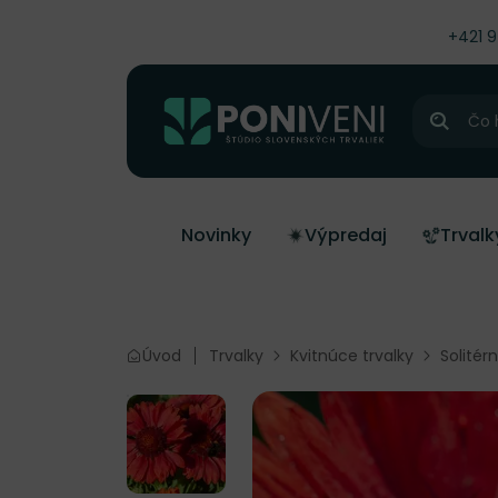
čiť na obsah
+421 
Hľadať
Novinky
Výpredaj
Trvalk
Úvod
Trvalky
Kvitnúce trvalky
Solitér