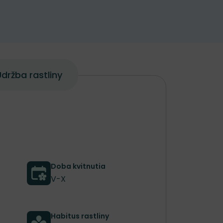
držba rastliny
Doba kvitnutia
V-X
Habitus rastliny