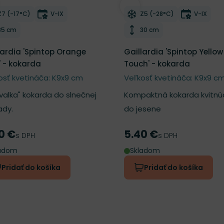
ber do zoznamu želaní
Odober do zoznamu želan
Mrazuvzdornosť
Doba kvitnutia
Mrazuvzdornosť
Doba kvi
Z7 (-17°C)
V-IX
Z5 (-28°C)
V-IX
Výška rastliny
Výška rastliny
35 cm
30 cm
lardia 'Spintop Orange
Gaillardia 'Spintop Yellow
' - kokarda
Touch' - kokarda
osť kvetináča: K9x9 cm
Veľkosť kvetináča: K9x9 c
rvalka" kokarda do slnečnej
Kompaktná kokarda kvitnú
ady.
do jesene
0 €
5.40 €
a
Cena
s DPH
s DPH
ladom
Skladom
Pridať do košíka
Pridať do košíka