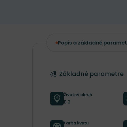
Popis a základné paramet
Popis a základné parametre
Základné parametre
Životný okruh
B 2
Farba kvetu