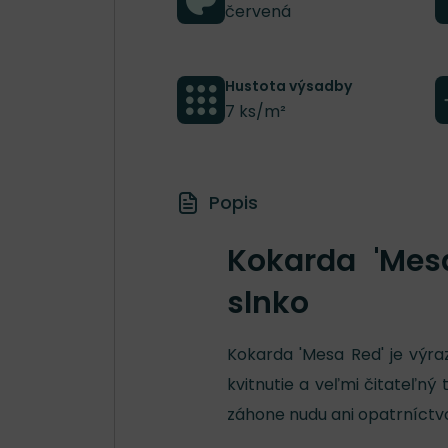
červená
Hustota výsadby
7 ks/m²
Popis
Kokarda 'Mes
slnko
Kokarda 'Mesa Red' je výra
kvitnutie a veľmi čitateľný
záhone nudu ani opatrníctv