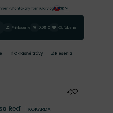
mienky
Kontaktný formulár
Blog
SK
Prihlásenie
0.00 €
Obľúbené
e
Okrasné trávy
Riešenia
Zdieľať
Odober do zoznamu 
esa Red'
KOKARDA