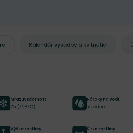
re
Kalendár výsadby a kvitnutia
Ú
Mrazuvzdornosť
Nároky na vodu
Z5 (-28°C)
stredné
Výška rastliny
Šírka rastliny