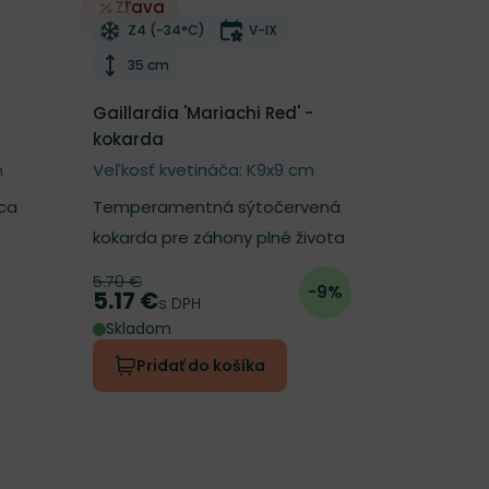
Zľava
í
Odober do zoznamu želaní
tnutia
Mrazuvzdornosť
Doba kvitnutia
Z4 (-34°C)
V-IX
Výška rastliny
35 cm
Gaillardia 'Mariachi Red' -
kokarda
m
Veľkosť kvetináča: K9x9 cm
ca
Temperamentná sýtočervená
kokarda pre záhony plné života
5.70 €
Pôvodná cena
-9%
5.17 €
Cena
s DPH
Skladom
Pridať do košíka