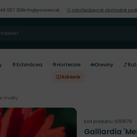
948 067 358
info@poniveni.sk
O nás
Všeobecné obchodné pod
y
Echinácea
Hortenzie
Dreviny
Ruž
Adresár
ne trvalky
Kód produktu:
6251679
Gaillardia 'M