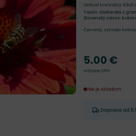
Veľkosť kvetináča: K9x9
Taxón: Giallardia x gra
Slovenský názov: koka
Červená, vytrvalo kvitn
5.00 €
Cena
vrátane DPH
Nie je skladom
Doprava od 5.