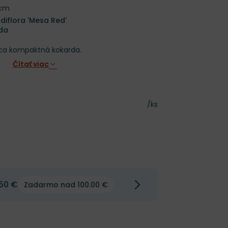
 cm
ndiflora 'Mesa Red'
rda
úca kompaktná kokarda.
Čítať viac
Cena za kus
/ks
50 €
Zadarmo nad 100.00 €