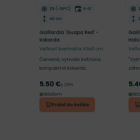
Odober do zoznamu želaní
Odo
Mrazuvzdornosť
Doba kvitnutia
Z5 (-28°C)
V-IX
Výška rastliny
40 cm
Gaillardia 'Guapa Red' -
Gail
kokarda
Halo
Veľkosť kvetináča: K9x9 cm
Veľk
Červená, vytrvalo kvitnúca
"Vyt
kompaktná kokarda.
záhr
5.50 €
5.4
Cena
Cen
s DPH
Skladom
Sk
Pridať do košíka