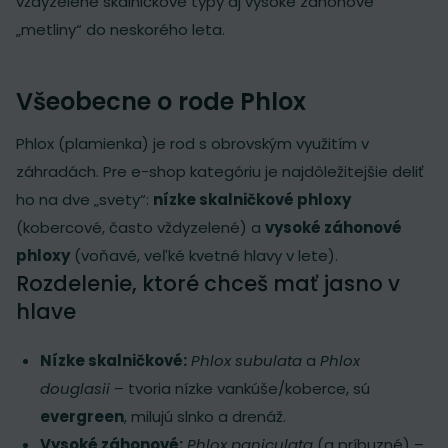
vždyzelené skalničkové typy aj vysoké záhonové
„metliny“ do neskorého leta.
Všeobecne o rode Phlox
Phlox (plamienka) je rod s obrovským využitím v
záhradách. Pre e-shop kategóriu je najdôležitejšie deliť
ho na dve „svety“:
nízke skalničkové phloxy
(kobercové, často vždyzelené) a
vysoké záhonové
phloxy
(voňavé, veľké kvetné hlavy v lete).
Rozdelenie, ktoré chceš mať jasno v
hlave
Nízke skalničkové:
Phlox subulata
a
Phlox
douglasii
– tvoria nízke vankúše/koberce, sú
evergreen
, milujú slnko a drenáž.
Vysoké záhonové:
Phlox paniculata
(a príbuzné) –