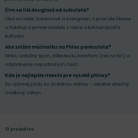
Čím sa líši douglasii od subulata?
Oba sú nízke, kobercové a evergreen; v praxi ide hlavne
o habitus a jemné rozdiely v raste a kvitnutí podľa
kultivaru.
Ako znížim múčnatku na Phlox paniculata?
Slnko, vzdušný spon, zálievka ku koreňom (nie na list) a
odstránenie napadnutých častí.
Kde je najlepšie miesto pre vysoké phloxy?
Do výživnej pôdy so stabilnou vlahou – ideálne slnečný
trvalkový záhon.
10
produktov