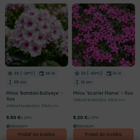
Mrazuvzdornosť
Doba kvitnutia
Mrazuvzdornosť
Doba kvitnu
Z5 (-28°C)
VII-IX
Z3 (-40°C)
IV-V
Odober do zoznamu želaní
Odober do zoznamu želaní
Výška rastliny
Výška rastliny
55 cm
10 cm
Phlox 'Bambini Bullseye' -
Phlox 'Scarlet Flame' - flox
flox
Veľkosť kvetináča: K9x9 cm
Veľkosť kvetináča: K9x9 cm
6.50 €
5.20 €
Cena
s DPH
Cena
s DPH
Skladom
Skladom
Pridať do košíka
Pridať do košíka