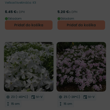
Veľkosť kvetináča: K1l
6.45 €
5.20 €
Cena
s DPH
Cena
s DPH
Skladom
Skladom
Pridať do košíka
Pridať do košíka
Zľava
Mrazuvzdornosť
Doba kvitnutia
Mrazuvzdornosť
Doba kvitnut
Z3 (-40°C)
IV-V
Z5 (-28°C)
IV-V
Odober do zoznamu želaní
Odober do zoznamu želaní
Výška rastliny
Výška rastliny
15 cm
15 cm