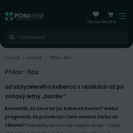
čiť na obsah
Menu
Obľúbené
0.00 €
Hľadať
Úvod
Adresár
Phlox- flox
Phlox- flox
od vždyzeleného koberca v skalkách až po
voňavý letný „border“
Romantik, čo chce na jar koberec kvetov? Alebo
pragmatik, čo potrebuje v lete voňavú farbu do
záhona?
Plamienky sú rod, kde nájdeš oboje – nízke,