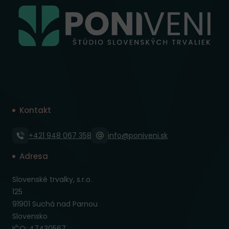
Kontakt
+421 948 067 358
info@poniveni.sk
Adresa
Slovenské trvalky, s.r.o.
125
91901 Suchá nad Parnou
Slovensko
IČO: 47430567