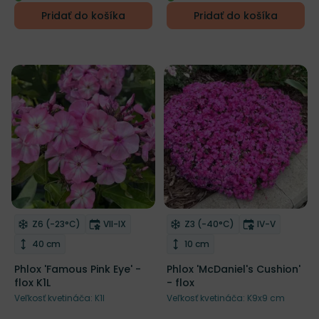
Pridať do košíka
Pridať do košíka
Mrazuvzdornosť
Doba kvitnutia
Mrazuvzdornosť
Doba kvitnu
Z6 (-23°C)
VII-IX
Z3 (-40°C)
IV-V
Odober do zoznamu želaní
Odober do zoznamu želaní
Výška rastliny
Výška rastliny
40 cm
10 cm
Phlox 'Famous Pink Eye' -
Phlox 'McDaniel's Cushion'
flox K1L
- flox
Veľkosť kvetináča: K1l
Veľkosť kvetináča: K9x9 cm