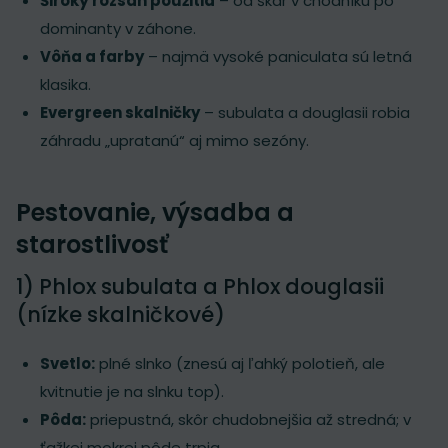
Široký rozsah použitia
– od škár v chodníku po
dominanty v záhone.
Vôňa a farby
– najmä vysoké paniculata sú letná
klasika.
Evergreen skalničky
– subulata a douglasii robia
záhradu „upratanú“ aj mimo sezóny.
Pestovanie, výsadba a
starostlivosť
1) Phlox subulata a Phlox douglasii
(nízke skalničkové)
Svetlo:
plné slnko (znesú aj ľahký polotieň, ale
kvitnutie je na slnku top).
Pôda:
priepustná, skôr chudobnejšia až stredná; v
ťažkej mokrej pôde trpia.