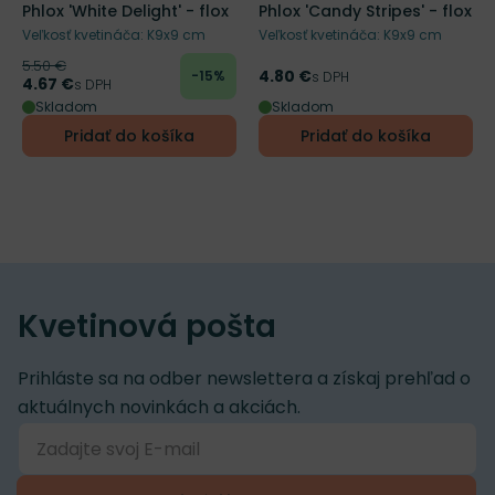
Phlox 'White Delight' - flox
Phlox 'Candy Stripes' - flox
Veľkosť kvetináča: K9x9 cm
Veľkosť kvetináča: K9x9 cm
5.50 €
Pôvodná cena
4.80 €
-15%
Cena
s DPH
4.67 €
Cena
s DPH
Skladom
Skladom
Pridať do košíka
Pridať do košíka
Kvetinová pošta
Prihláste sa na odber newslettera a získaj prehľad o
aktuálnych novinkách a akciách.