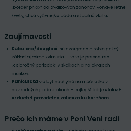
„border phlox“ do trvalkových záhonov, voňavé letné
kvety, chcú výživnejšiu pôdu a stabilnú vlahu.
Zaujímavosti
Subulata/douglasii
sú evergreen a robia pekný
základ aj mimo kvitnutia – toto je presne ten
„celoročný poriadok“ v skalkách a na okrajoch
múrikov.
Paniculata
vie byť náchylná na múčnatku v
nevhodných podmienkach – najlepší trik je
slnko +
vzduch + pravidelná zálievka ku koreňom
.
Prečo ich máme v Poni Veni radi