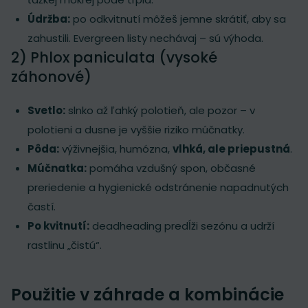
Údržba:
po odkvitnutí môžeš jemne skrátiť, aby sa
zahustili. Evergreen listy nechávaj – sú výhoda.
2) Phlox paniculata (vysoké
záhonové)
Svetlo:
slnko až ľahký polotieň, ale pozor – v
polotieni a dusne je vyššie riziko múčnatky.
Pôda:
výživnejšia, humózna,
vlhká, ale priepustná
.
Múčnatka:
pomáha vzdušný spon, občasné
preriedenie a hygienické odstránenie napadnutých
častí.
Po kvitnutí:
deadheading predĺži sezónu a udrží
rastlinu „čistú“.
Použitie v záhrade a kombinácie