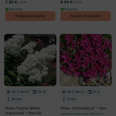
7.30 €
5.20 €
Cena
s DPH
Cena
s DPH
Skladom
Skladom
Pridať do košíka
Pridať do košíka
Mrazuvzdornosť
Doba kvitnutia
Mrazuvzdornosť
Doba kvitnut
Z5 (-28°C)
VII-IX
Z5 (-28°C)
IV-V
Odober do zoznamu želaní
Odober do zoznamu želaní
Výška rastliny
Výška rastliny
30 cm
10 cm
Phlox 'Flame White
Phlox 'Ochsenblut' - flox
Improved' - flox K1L
Veľkosť kvetináča: K9x9 cm