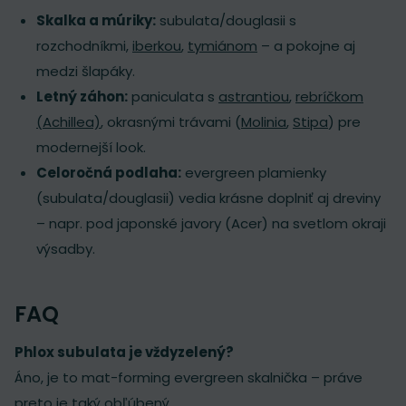
Skalka a múriky:
subulata/douglasii s
rozchodníkmi,
iberkou
,
tymiánom
– a pokojne aj
medzi šlapáky.
Letný záhon:
paniculata s
astrantiou
,
rebríčkom
(Achillea)
, okrasnými trávami (
Molinia
,
Stipa
) pre
modernejší look.
Celoročná podlaha:
evergreen plamienky
(subulata/douglasii) vedia krásne doplniť aj dreviny
– napr. pod japonské javory (Acer) na svetlom okraji
výsadby.
FAQ
Phlox subulata je vždyzelený?
Áno, je to mat-forming evergreen skalnička – práve
preto je taký obľúbený.