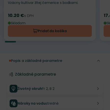
Vzácny kultivar žltej čemerice s bodkami.
10.20 €
17
Cena
s DPH
Ce
Skladom
S
Pridať do košíka
Popis a základné parametre
Základné parametre
Životný okruh
Fr 2, B 2
Nároky na vodu
stredné