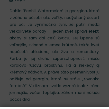
Dahlia ‘Penhill Watermelon’ je georgína, ktorá
v záhone pôsobí ako veľký, nadýchaný dezert
pre oči. Je výnimočná tým, že patrí medzi
veľkokveté odrody - jeden kvet spraví efekt,
akoby si tam dal celú kyticu. Jej lupene sú
voľnejšie, zvlnené a jemne krútené, takže kvet
nepôsobí uhladene, ale živo a romanticky.
Farba je jej druhá superschopnosť: mieša
koralovo-ružovú, broskyňu, lila a niekedy aj
krémový nádych. A práve táto premenlivosť ju
odlišuje od georgín, ktoré sú stále „rovnako
farebné“. V rôznom svetle vyzerá inak - ráno
jemnejšia, večer teplejšia, záhon mení náladu
počas dňa.