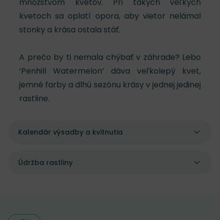
množstvom kvetov. Pri takých veľkých
kvetoch sa oplatí opora, aby vietor nelámal
stonky a krása ostala stáť.
A prečo by ti nemala chýbať v záhrade? Lebo
‘Penhill Watermelon’ dáva veľkolepý kvet,
jemné farby a dlhú sezónu krásy v jednej jedinej
rastline.
Kalendár výsadby a kvitnutia
Údržba rastliny