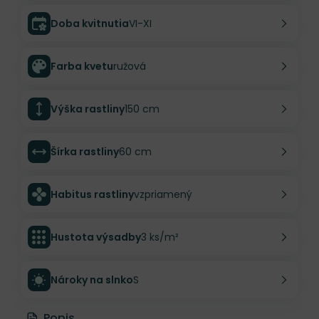
Doba kvitnutia
VI-XI
Farba kvetu
ružová
Výška rastliny
150 cm
Šírka rastliny
60 cm
Habitus rastliny
vzpriamený
Hustota výsadby
3 ks/m²
Nároky na slnko
S
Popis