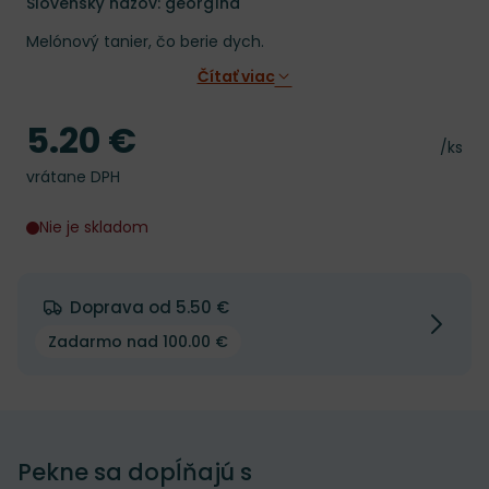
Slovenský názov: georgína
Melónový tanier, čo berie dych.
Čítať viac
5.20 €
Cena
Cena 
/ks
vrátane DPH
Nie je skladom
Doprava od 5.50 €
Zadarmo nad 100.00 €
Pekne sa dopĺňajú s