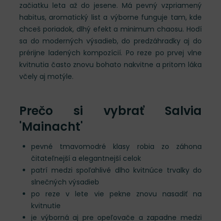
začiatku leta až do jesene. Má pevný vzpriamený
habitus, aromatický list a výborne funguje tam, kde
chceš poriadok, dlhý efekt a minimum chaosu. Hodí
sa do moderných výsadieb, do predzáhradky aj do
prérijne ladených kompozícií. Po reze po prvej vlne
kvitnutia často znovu bohato nakvitne a pritom láka
včely aj motýle.
Prečo si vybrať Salvia
'Mainacht'
pevné tmavomodré klasy robia zo záhona
čitateľnejší a elegantnejší celok
patrí medzi spoľahlivé dlho kvitnúce trvalky do
slnečných výsadieb
po reze v lete vie pekne znovu nasadiť na
kvitnutie
je výborná aj pre opeľovače a zapadne medzi