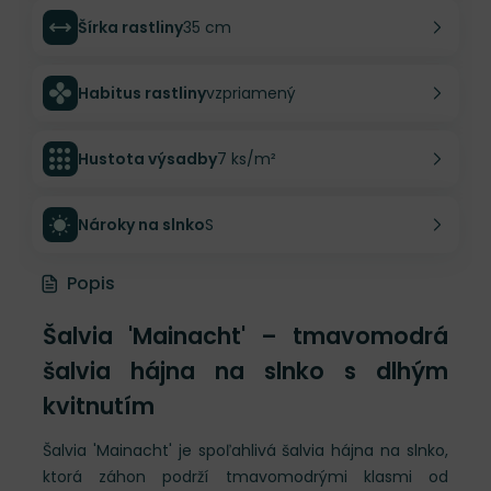
Šírka rastliny
35 cm
Habitus rastliny
vzpriamený
Hustota výsadby
7 ks/m²
Nároky na slnko
S
Popis
Šalvia 'Mainacht' – tmavomodrá
šalvia hájna na slnko s dlhým
kvitnutím
Šalvia 'Mainacht' je spoľahlivá šalvia hájna na slnko,
ktorá záhon podrží tmavomodrými klasmi od