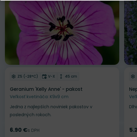
Odober do zoznamu želaní
Od
Mrazuvzdornosť
Doba kvitnutia
Výška rastliny
Z5 (-28°C)
V-X
45 cm
Geranium 'Kelly Anne' - pakost
Nep
Veľkosť kvetináča: K9x9 cm
Veľ
Jedna z najlepších noviniek pakostov v
Dlh
posledných rokoch.
6.90 €
5.
Cena
s DPH
Ce