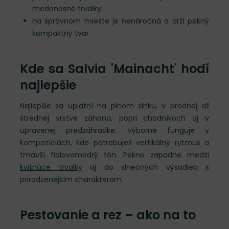
medonosné trvalky
na správnom mieste je nenáročná a drží pekný
kompaktný tvar
Kde sa Salvia 'Mainacht' hodí
najlepšie
Najlepšie sa uplatní na plnom slnku, v prednej až
strednej vrstve záhona, popri chodníkoch aj v
upravenej predzáhradke. Výborne funguje v
kompozíciách, kde potrebuješ vertikálny rytmus a
tmavší fialovomodrý tón. Pekne zapadne medzi
kvitnúce trvalky
aj do slnečných výsadieb s
prirodzenejším charakterom.
Pestovanie a rez – ako na to