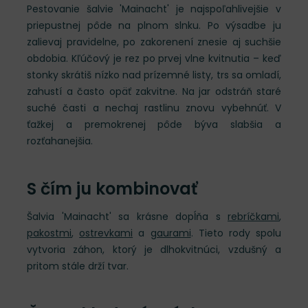
Pestovanie šalvie 'Mainacht' je najspoľahlivejšie v
priepustnej pôde na plnom slnku. Po výsadbe ju
zalievaj pravidelne, po zakorenení znesie aj suchšie
obdobia. Kľúčový je rez po prvej vlne kvitnutia – keď
stonky skrátiš nízko nad prízemné listy, trs sa omladí,
zahustí a často opäť zakvitne. Na jar odstráň staré
suché časti a nechaj rastlinu znovu vybehnúť. V
ťažkej a premokrenej pôde býva slabšia a
rozťahanejšia.
S čím ju kombinovať
Šalvia 'Mainacht' sa krásne dopĺňa s
rebríčkami
,
pakostmi
,
ostrevkami
a
gaurami
. Tieto rody spolu
vytvoria záhon, ktorý je dlhokvitnúci, vzdušný a
pritom stále drží tvar.