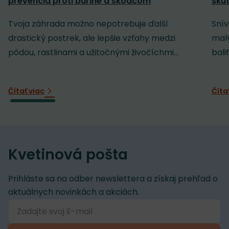
prevencia proti burine a škodcom
sku
Tvoja záhrada možno nepotrebuje ďalší
Snív
drastický postrek, ale lepšie vzťahy medzi
malý
pôdou, rastlinami a užitočnými živočíchmi...
baliť
Čítať viac
Číta
Kvetinová pošta
Prihláste sa na odber newslettera a získaj prehľad o
aktuálnych novinkách a akciách.