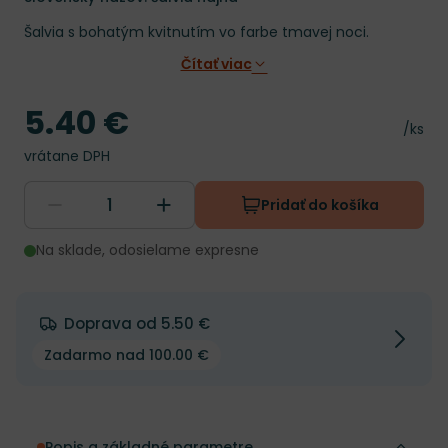
Šalvia s bohatým kvitnutím vo farbe tmavej noci.
Čítať viac
5.40 €
Cena
Cena 
/ks
vrátane DPH
Pridať do košíka
Na sklade, odosielame expresne
Doprava od 5.50 €
Zadarmo nad 100.00 €
Popis a základné parametre