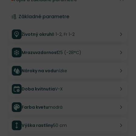
Základné parametre
Životný okruh
B 1-2, Fr 1-2
Mrazuvzdornosť
Z5 (-28°C)
Nároky na vodu
nízke
Doba kvitnutia
V-X
Farba kvetu
modrá
Výška rastliny
50 cm