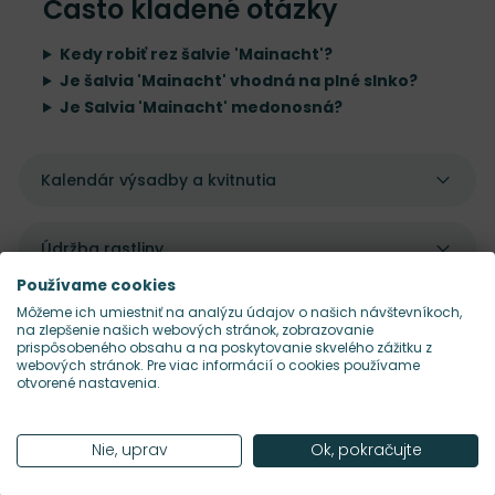
Často kladené otázky
Kedy robiť rez šalvie 'Mainacht'?
Je šalvia 'Mainacht' vhodná na plné slnko?
Je Salvia 'Mainacht' medonosná?
Kalendár výsadby a kvitnutia
Údržba rastliny
Používame cookies
Môžeme ich umiestniť na analýzu údajov o našich návštevníkoch,
na zlepšenie našich webových stránok, zobrazovanie
prispôsobeného obsahu a na poskytovanie skvelého zážitku z
webových stránok. Pre viac informácií o cookies používame
Pekne sa dopĺňajú s
otvorené nastavenia.
Nie, uprav
Ok, pokračujte