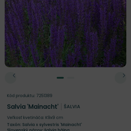
Kód produktu:
7251389
Salvia 'Mainacht'
ŠALVIA
Veľkosť kvetináča: K9x9 cm
Taxón: Salvia x sylvestris 'Mainacht'
Slovenský názov: šalvia hájna