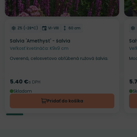
Odober do zoznamu želaní
Od
Mrazuvzdornosť
Doba kvitnutia
Výška rastliny
Z5 (-28°C)
VI-VIII
60 cm
Salvia 'Amethyst' - šalvia
Sal
Veľkosť kvetináča: K9x9 cm
Veľ
Overená, celosvetovo obľúbená ružová šalvia.
Mod
5.40 €
5.
Cena
s DPH
Ce
Skladom
S
Pridať do košíka