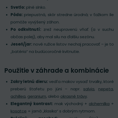
Svetlo:
plné slnko.
Pôda:
priepustná, skôr stredne úrodná; v ťažkom íle
pomôže vyvýšený záhon.
Po odkvitnutí:
zrež neupravenú vňať (a v suchu
občas polej), aby mal silu na ďalšiu sezónu.
Jeseň/jar:
nové ružice listov nechaj pracovať – je to
„batéria“ na budúcoročné kvitnutie.
Použitie v záhrade a kombinácie
Zakry letnú dieru:
vedľa makov vysaď trvalky, ktoré
preberú štafetu po júni – napr.
salvia
,
nepeta
,
achillea
,
geranium
, alebo
okrasné trávy
.
Elegantný kontrast:
mak východný +
alchemilka
+
kosatce
= jarná „klasika“ s dobrým rytmom.