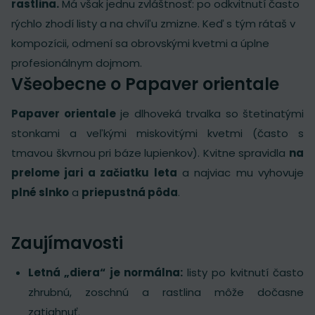
rastlina.
Má však jednu zvláštnosť: po odkvitnutí často
rýchlo zhodí listy a na chvíľu zmizne. Keď s tým rátaš v
kompozícii, odmení sa obrovskými kvetmi a úplne
profesionálnym dojmom.
Všeobecne o Papaver orientale
Papaver orientale
je dlhoveká trvalka so štetinatými
stonkami a veľkými miskovitými kvetmi (často s
tmavou škvrnou pri báze lupienkov). Kvitne spravidla
na
prelome jari a začiatku leta
a najviac mu vyhovuje
plné slnko
a
priepustná pôda
.
Zaujímavosti
Letná „diera“ je normálna:
listy po kvitnutí často
zhrubnú, zoschnú a rastlina môže dočasne
zatiahnuť.