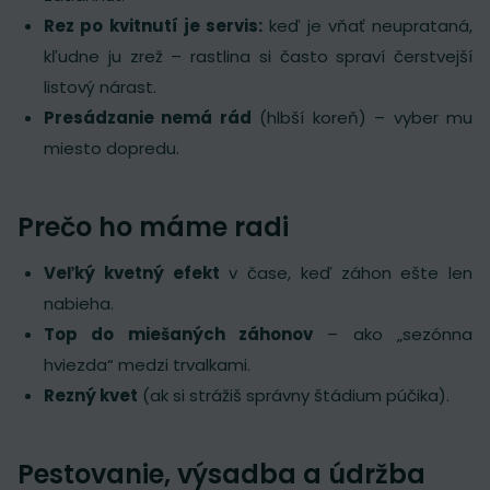
Rez po kvitnutí je servis:
keď je vňať neuprataná,
kľudne ju zrež – rastlina si často spraví čerstvejší
listový nárast.
Presádzanie nemá rád
(hlbší koreň) – vyber mu
miesto dopredu.
Prečo ho máme radi
Veľký kvetný efekt
v čase, keď záhon ešte len
nabieha.
Top do miešaných záhonov
– ako „sezónna
hviezda“ medzi trvalkami.
Rezný kvet
(ak si strážiš správny štádium púčika).
Pestovanie, výsadba a údržba