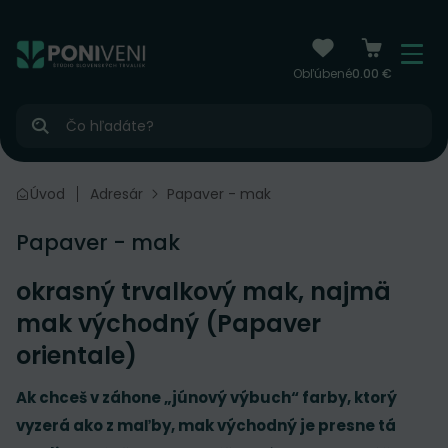
čiť na obsah
Menu
Obľúbené
0.00 €
Hľadať
Úvod
Adresár
Papaver - mak
Papaver - mak
okrasný trvalkový mak, najmä
mak východný (Papaver
orientale)
Ak chceš v záhone „júnový výbuch“ farby, ktorý
vyzerá ako z maľby, mak východný je presne tá