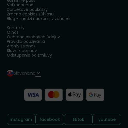
Rastlinné pasy
Veľkoobchod
Darčekové poukážky
Zmena cookies súhlasu
Blog - medzi riadkami v záhone
Kontakty
O nás
Ochrana osobných údajov
Pravidlá používania
Archív stránok
Slovník pojmov
Odstúpenie od zmluvy
Slovenčina
Sledujte nás:
instagram
facebook
tiktok
youtube