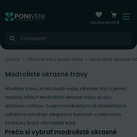
čiť na obsah
Menu
Obľúbené
0.00 €
Hľadať
sné trávy
Úvod
Okrasné trávy podľa farby
Modrolisté okrasné tr
Modrolisté okrasné trávy
Hľadáte trávu, ktorá dodá vašej záhrade štýl a jemnú
farebnú hĺbku? Modrolisté okrasné trávy sú tou
správnou voľbou. Svojimi modrastými až striebristými
odtieňmi vytvárajú elegantný kontrast a celoročnú
štruktúru, ktorá oživí každý kútik.
Prečo si vybrať modrolisté okrasné