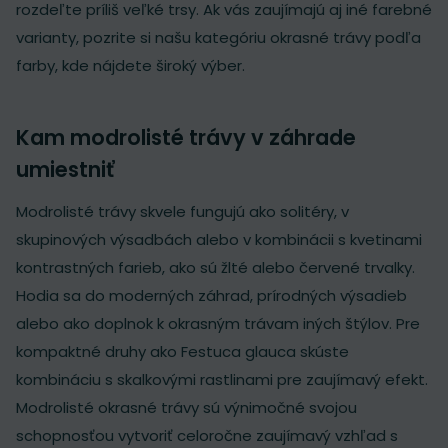
rozdeľte príliš veľké trsy. Ak vás zaujímajú aj iné farebné
varianty, pozrite si našu kategóriu
okrasné trávy podľa
farby
, kde nájdete široký výber.
Kam modrolisté trávy v záhrade
umiestniť
Modrolisté trávy skvele fungujú ako solitéry, v
skupinových výsadbách alebo v kombinácii s kvetinami
kontrastných farieb, ako sú žlté alebo červené trvalky.
Hodia sa do moderných záhrad, prírodných výsadieb
alebo ako doplnok k
okrasným trávam
iných štýlov. Pre
kompaktné druhy ako Festuca glauca skúste
kombináciu s
skalkovými rastlinami
pre zaujímavý efekt.
Modrolisté okrasné trávy sú výnimočné svojou
schopnosťou vytvoriť celoročne zaujímavý vzhľad s