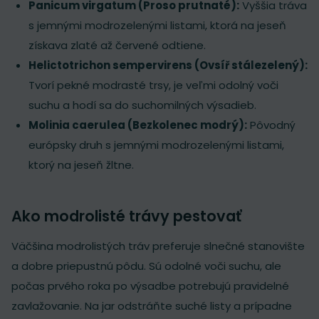
Panicum virgatum (Proso prutnaté):
Vyššia tráva
s jemnými modrozelenými listami, ktorá na jeseň
získava zlaté až červené odtiene.
Helictotrichon sempervirens (Ovsíř stálezelený):
Tvorí pekné modrasté trsy, je veľmi odolný voči
suchu a hodí sa do suchomilných výsadieb.
Molinia caerulea (Bezkolenec modrý):
Pôvodný
európsky druh s jemnými modrozelenými listami,
ktorý na jeseň žltne.
Ako modrolisté trávy pestovať
Väčšina modrolistých tráv preferuje slnečné stanovište
a dobre priepustnú pôdu. Sú odolné voči suchu, ale
počas prvého roka po výsadbe potrebujú pravidelné
zavlažovanie. Na jar odstráňte suché listy a prípadne