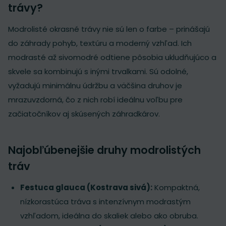
trávy?
Modrolisté okrasné trávy nie sú len o farbe – prinášajú
do záhrady pohyb, textúru a moderný vzhľad. Ich
modrasté až sivomodré odtiene pôsobia ukludňujúco a
skvele sa kombinujú s inými trvalkami. Sú odolné,
vyžadujú minimálnu údržbu a väčšina druhov je
mrazuvzdorná, čo z nich robí ideálnu voľbu pre
začiatočníkov aj skúsených záhradkárov.
Najobľúbenejšie druhy modrolistých
tráv
Festuca glauca (Kostrava sivá):
Kompaktná,
nízkorastúca tráva s intenzívnym modrastým
vzhľadom, ideálna do skaliek alebo ako obruba.