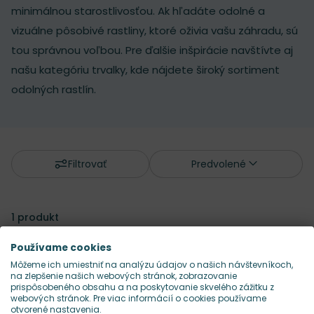
minimálnou starostlivosťou. Ak hľadáte odolné a
vizuálne pôsobivé rastliny, ktoré oživia vašu záhradu, sú
tou správnou voľbou. Pre ďalšie inšpirácie navštívte aj
našu kategóriu
trvalky
, kde nájdete široký sortiment
odolných rastlín.
Filtrovať
Predvolené
1
produkt
Používame cookies
Môžeme ich umiestniť na analýzu údajov o našich návštevníkoch,
na zlepšenie našich webových stránok, zobrazovanie
prispôsobeného obsahu a na poskytovanie skvelého zážitku z
webových stránok. Pre viac informácií o cookies používame
otvorené nastavenia.