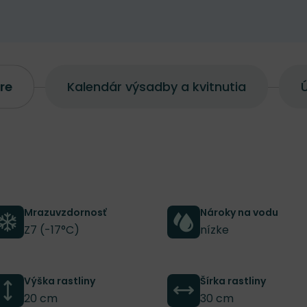
re
Kalendár výsadby a kvitnutia
Ú
Mrazuvzdornosť
Nároky na vodu
Z7 (-17°C)
nízke
Výška rastliny
Šírka rastliny
20 cm
30 cm