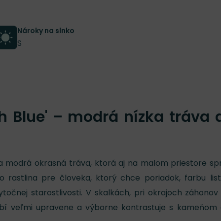
Nároky na slnko
S
ah Blue' – modrá nízka tráva 
ízka modrá okrasná tráva, ktorá aj na malom priestore sp
to rastlina pre človeka, ktorý chce poriadok, farbu lis
točnej starostlivosti. V skalkách, pri okrajoch záhonov
bí veľmi upravene a výborne kontrastuje s kameňom 