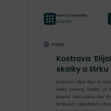
Hustota výsadby
12 ks/m²
Popis
Kostrava 'Elij
skalky a štrku
Kostrava 'Elijah Blue' je n
veľký vizuálny rozdiel. Je 
presnú, čistú kôpku bez zby
štrkových výsadbách pôso