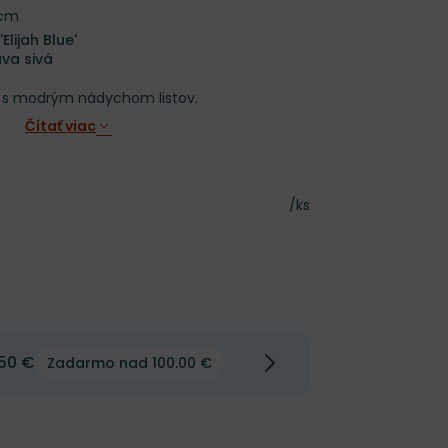
 cm
Elijah Blue'
ava sivá
a s modrým nádychom listov.
Čítať viac
Cena za kus
/ks
50 €
Zadarmo nad 100.00 €