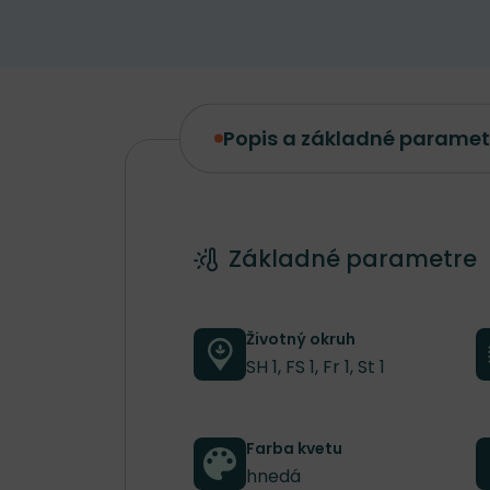
Popis a základné paramet
Popis a základné parametre
Základné parametre
Životný okruh
SH 1, FS 1, Fr 1, St 1
Farba kvetu
hnedá