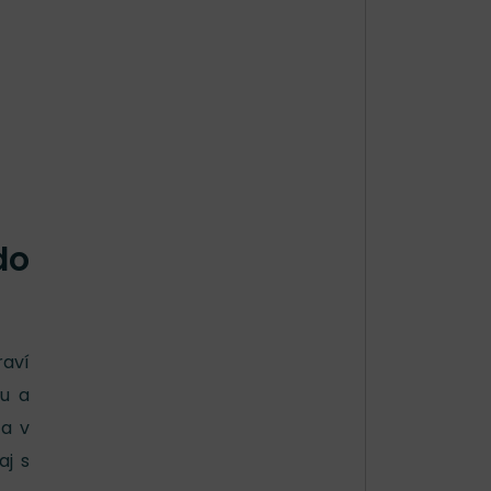
do
raví
tu a
 a v
aj s