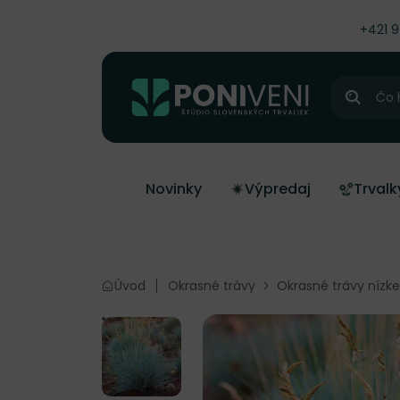
čiť na obsah
+421 
Hľadať
Novinky
Výpredaj
Trvalk
Úvod
Okrasné trávy
Okrasné trávy nízke