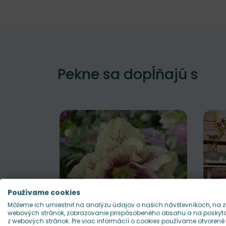
Pekne sa dopĺňajú s
Používame cookies
Môžeme ich umiestniť na analýzu údajov o našich návštevníkoch, na z
webových stránok, zobrazovanie prispôsobeného obsahu a na poskytov
z webových stránok. Pre viac informácií o cookies používame otvorené