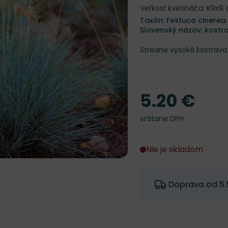
Veľkosť kvetináča: K9x9
Taxón: Festuca cinerea '
Slovenský názov: kostr
Stredne vysoká kostrav
5.20 €
Cena
vrátane DPH
Nie je skladom
Doprava od 5.