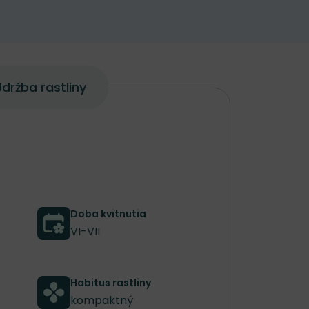
držba rastliny
Doba kvitnutia
VI-VII
Habitus rastliny
kompaktný