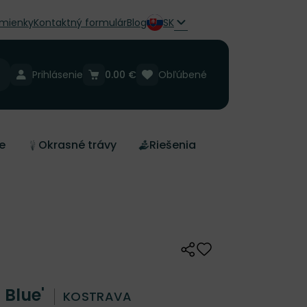
mienky
Kontaktný formulár
Blog
SK
Prihlásenie
0.00 €
Obľúbené
e
Okrasné trávy
Riešenia
Zdieľať
Odober do zoznamu 
h Blue'
KOSTRAVA