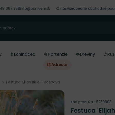
948 067 358
info@poniveni.sk
O nás
Všeobecné obchodné pod
y
Echinácea
Hortenzie
Dreviny
Ruž
Adresár
Festuca 'Elijah Blue' - kostrava
Kód produktu:
5250808
Festuca 'Elija