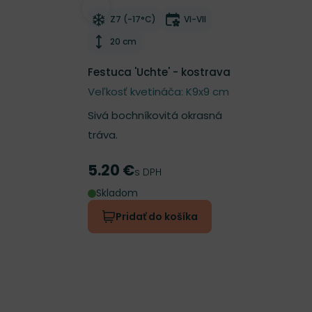
Odober do zoznamu želaní
Mrazuvzdornosť
Doba kvitnutia
Z7 (-17°C)
VI-VII
Výška rastliny
20 cm
Festuca 'Uchte' - kostrava
Veľkosť kvetináča: K9x9 cm
Sivá bochníkovitá okrasná
tráva.
5.20 €
Cena
s DPH
Skladom
Pridať do košíka