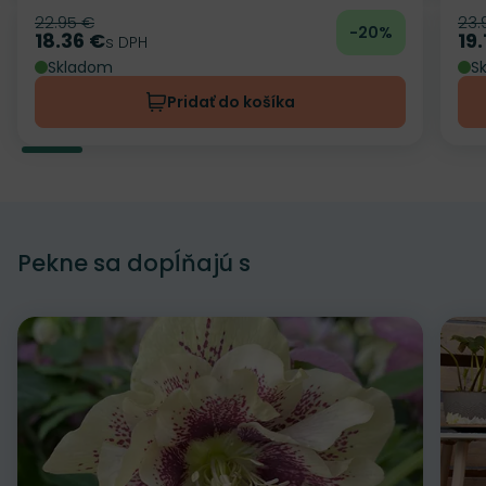
22.95 €
23.
Pôvodná cena
Pô
-20%
18.36 €
19.
Cena
s DPH
Ce
Skladom
S
Pridať do košíka
Pekne sa dopĺňajú s