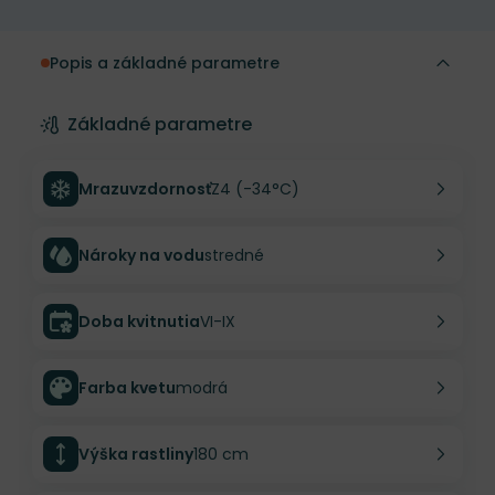
Popis a základné parametre
Základné parametre
Mrazuvzdornosť
Z4 (-34°C)
Nároky na vodu
stredné
Doba kvitnutia
VI-IX
Farba kvetu
modrá
Výška rastliny
180 cm