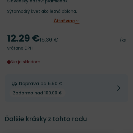
Slovenský názov: plamienok
Sýtomodrý kvet ako letná obloha.
Čítať viac
12.29 €
Cena
15.36 €
Pôvodná cena
Cena 
/ks
vrátane DPH
Nie je skladom
Doprava od 5.50 €
Zadarmo nad 100.00 €
Ďalšie krásky z tohto rodu