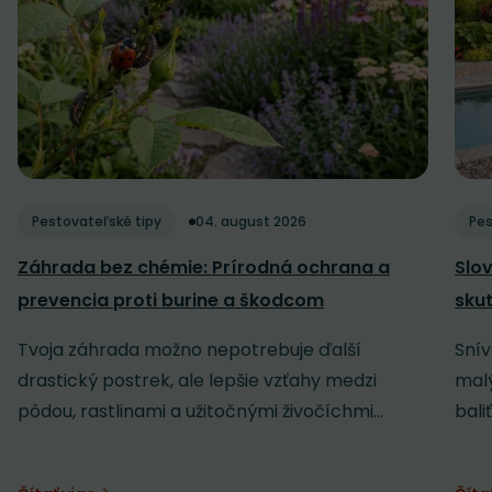
Pestovateľské tipy
04. august 2026
Pes
Záhrada bez chémie: Prírodná ochrana a
Slov
prevencia proti burine a škodcom
sku
Tvoja záhrada možno nepotrebuje ďalší
Snív
drastický postrek, ale lepšie vzťahy medzi
malý
pôdou, rastlinami a užitočnými živočíchmi...
baliť