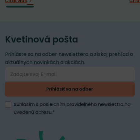
Čítať viac
Číta
Kvetinová pošta
Prihláste sa na odber newslettera a získaj prehľad o
aktuálnych novinkách a akciách.
Prihlásiť sa na odber
Súhlasím s posielaním pravidelného newslettra na
uvedenú adresu.
*