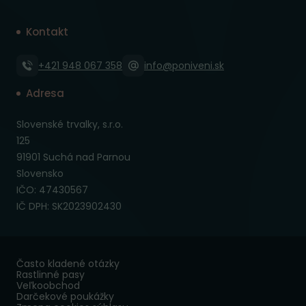
Kontakt
+421 948 067 358
info@poniveni.sk
Adresa
Slovenské trvalky, s.r.o.
125
91901 Suchá nad Parnou
Slovensko
IČO: 47430567
IČ DPH: SK2023902430
Často kladené otázky
Rastlinné pasy
Veľkoobchod
Darčekové poukážky