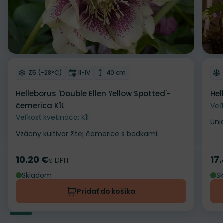
Odober do zoznamu želaní
Od
Mrazuvzdornosť
Doba kvitnutia
Výška rastliny
Z5 (-28°C)
II-IV
40 cm
Helleborus 'Double Ellen Yellow Spotted'-
Hel
čemerica K1L
Veľ
Veľkosť kvetináča: K1l
Uni
Vzácny kultivar žltej čemerice s bodkami.
10.20 €
17
Cena
s DPH
Ce
Skladom
S
Pridať do košíka