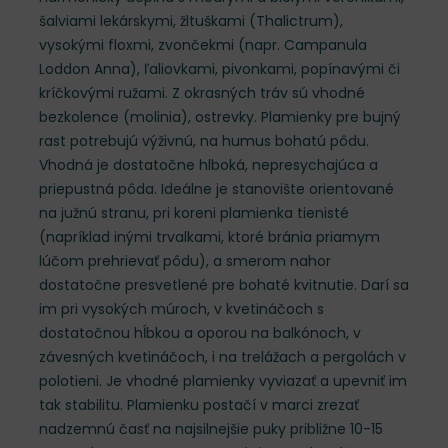
šalviami lekárskymi, žltuškami (Thalictrum),
vysokými floxmi, zvončekmi (napr. Campanula
Loddon Anna), ľaliovkami, pivonkami, popínavými či
kríčkovými ružami. Z okrasných tráv sú vhodné
bezkolence (molinia), ostrevky. Plamienky pre bujný
rast potrebujú výživnú, na humus bohatú pôdu.
Vhodná je dostatočne hlboká, nepresychajúca a
priepustná pôda. Ideálne je stanovište orientované
na južnú stranu, pri koreni plamienka tienisté
(napríklad inými trvalkami, ktoré bránia priamym
lúčom prehrievať pôdu), a smerom nahor
dostatočne presvetlené pre bohaté kvitnutie. Darí sa
im pri vysokých múroch, v kvetináčoch s
dostatočnou hĺbkou a oporou na balkónoch, v
závesných kvetináčoch, i na trelážach a pergolách v
polotieni. Je vhodné plamienky vyviazať a upevniť im
tak stabilitu. Plamienku postačí v marci zrezať
nadzemnú časť na najsilnejšie puky približne 10-15