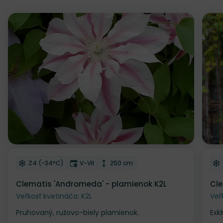
Zľava
Z
Odober do zoznamu želaní
Od
Mrazuvzdornosť
Doba kvitnutia
Výška rastliny
Z4 (-34°C)
V-VII
250 cm
Clematis 'Andromeda' - plamienok K2L
Cle
Veľkosť kvetináča: K2L
Veľ
Pruhovaný, ružovo-biely plamienok.
Exk