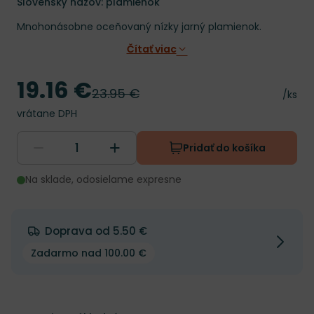
Slovenský názov: plamienok
Mnohonásobne oceňovaný nízky jarný plamienok.
Čítať viac
19.16 €
Cena
23.95 €
Pôvodná cena
Cena 
/ks
vrátane DPH
Pridať do košíka
Na sklade, odosielame expresne
Doprava od 5.50 €
Zadarmo nad 100.00 €