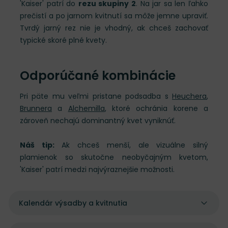
'Kaiser' patrí do
rezu skupiny 2
. Na jar sa len ľahko
prečistí a po jarnom kvitnutí sa môže jemne upraviť.
Tvrdý jarný rez nie je vhodný, ak chceš zachovať
typické skoré plné kvety.
Odporúčané kombinácie
Pri päte mu veľmi pristane podsadba s
Heuchera
,
Brunnera
a
Alchemilla
, ktoré ochránia korene a
zároveň nechajú dominantný kvet vyniknúť.
Náš tip:
Ak chceš menší, ale vizuálne silný
plamienok so skutočne neobyčajným kvetom,
'Kaiser' patrí medzi najvýraznejšie možnosti.
Kalendár výsadby a kvitnutia