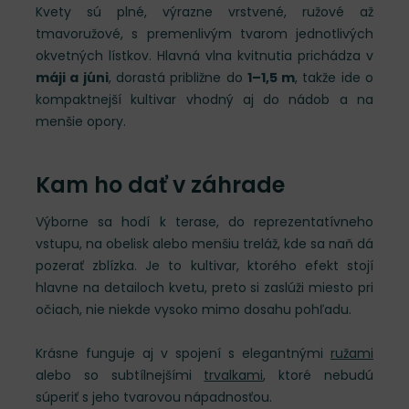
Kvety sú plné, výrazne vrstvené, ružové až
tmavoružové, s premenlivým tvarom jednotlivých
okvetných lístkov. Hlavná vlna kvitnutia prichádza v
máji a júni
, dorastá približne do
1–1,5 m
, takže ide o
kompaktnejší kultivar vhodný aj do nádob a na
menšie opory.
Kam ho dať v záhrade
Výborne sa hodí k terase, do reprezentatívneho
vstupu, na obelisk alebo menšiu treláž, kde sa naň dá
pozerať zblízka. Je to kultivar, ktorého efekt stojí
hlavne na detailoch kvetu, preto si zaslúži miesto pri
očiach, nie niekde vysoko mimo dosahu pohľadu.
Krásne funguje aj v spojení s elegantnými
ružami
alebo so subtílnejšími
trvalkami
, ktoré nebudú
súperiť s jeho tvarovou nápadnosťou.