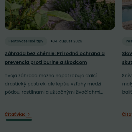
Pestovateľské tipy
04. august 2026
Pes
Záhrada bez chémie: Prírodná ochrana a
Slov
prevencia proti burine a škodcom
sku
Tvoja záhrada možno nepotrebuje ďalší
Snív
drastický postrek, ale lepšie vzťahy medzi
malý
pôdou, rastlinami a užitočnými živočíchmi...
baliť
Čítať viac
Číta