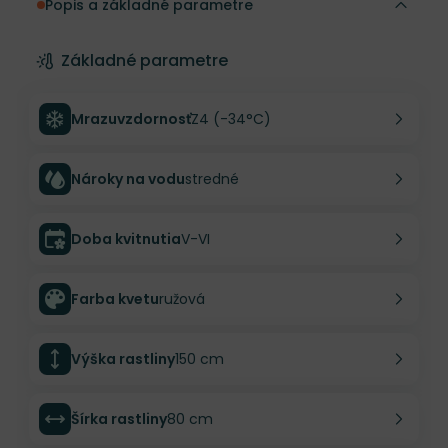
Popis a základné parametre
Základné parametre
Mrazuvzdornosť
Z4 (-34°C)
Nároky na vodu
stredné
Doba kvitnutia
V-VI
Farba kvetu
ružová
Výška rastliny
150 cm
Šírka rastliny
80 cm