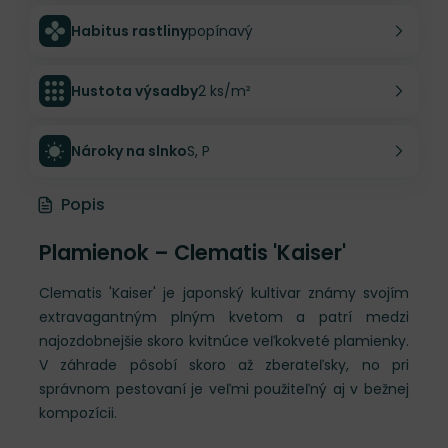
Habitus rastliny
popínavý
Hustota výsadby
2 ks/m²
Nároky na slnko
S, P
Popis
Plamienok – Clematis 'Kaiser'
Clematis 'Kaiser' je japonský kultivar známy svojím
extravagantným plným kvetom a patrí medzi
najozdobnejšie skoro kvitnúce veľkokveté plamienky.
V záhrade pôsobí skoro až zberateľsky, no pri
správnom pestovaní je veľmi použiteľný aj v bežnej
kompozícii.