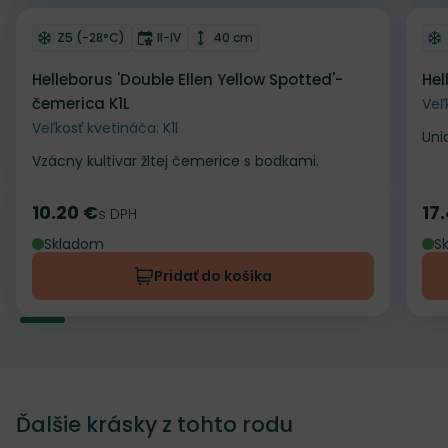
Odober do zoznamu želaní
Od
Mrazuvzdornosť
Doba kvitnutia
Výška rastliny
Z5 (-28°C)
II-IV
40 cm
Helleborus 'Double Ellen Yellow Spotted'-
Hel
čemerica K1L
Veľ
Veľkosť kvetináča: K1l
Uni
Vzácny kultivar žltej čemerice s bodkami.
10.20 €
17
Cena
s DPH
Ce
Skladom
S
Pridať do košíka
Ďalšie krásky z tohto rodu