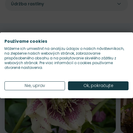
Údržba rastliny
Pekne sa dopĺňajú s
Používame cookies
Môžeme ich umiestniť na analýzu údajov o našich návštevníkoch,
na zlepšenie našich webových stránok, zobrazovanie
prispôsobeného obsahu a na poskytovanie skvelého zážitku z
webových stránok. Pre viac informácií o cookies používame
otvorené nastavenia.
Nie, uprav
Ok, pokračujte