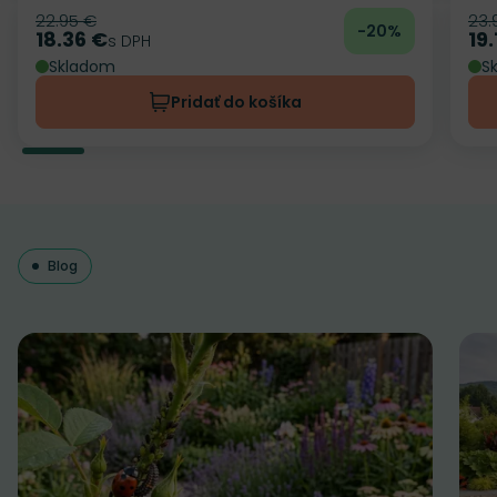
22.95 €
23.
Pôvodná cena
Pô
-20%
18.36 €
19.
Cena
s DPH
Ce
Skladom
S
Pridať do košíka
Blog