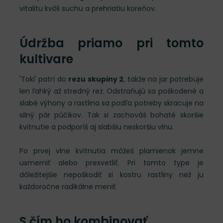
vitalitu kvôli suchu a prehriatiu koreňov.
Údržba priamo pri tomto
kultivare
'Toki' patrí do
rezu skupiny 2
, takže na jar potrebuje
len ľahký až stredný rez. Odstraňujú sa poškodené a
slabé výhony a rastlina sa podľa potreby skracuje na
silný pár púčikov. Tak si zachováš bohaté skoršie
kvitnutie a podporíš aj slabšiu neskoršiu vlnu.
Po prvej vlne kvitnutia môžeš plamienok jemne
usmerniť alebo presvetliť. Pri tomto type je
dôležitejšie nepoškodiť si kostru rastliny než ju
každoročne radikálne meniť.
S čím ho kombinovať