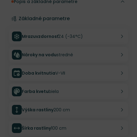
Popis a základné parametre
Základné parametre
Mrazuvzdornosť
Z4 (-34°C)
Nároky na vodu
stredné
Doba kvitnutia
V-VII
Farba kvetu
biela
Výška rastliny
200 cm
Šírka rastliny
100 cm