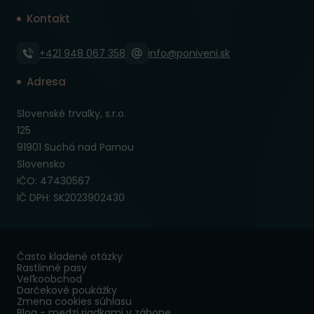
Kontakt
+421 948 067 358
info@poniveni.sk
Adresa
Slovenské trvalky, s.r.o.
125
91901 Suchá nad Parnou
Slovensko
IČO: 47430567
IČ DPH: SK2023902430
Často kladené otázky
Rastlinné pasy
Veľkoobchod
Darčekové poukážky
Zmena cookies súhlasu
Blog - medzi riadkami v záhone