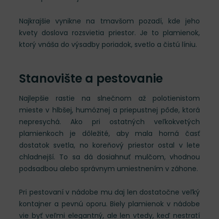
Najkrajšie vynikne na tmavšom pozadí, kde jeho
kvety doslova rozsvietia priestor. Je to plamienok,
ktorý vnáša do výsadby poriadok, svetlo a čistú líniu.
Stanovište a pestovanie
Najlepšie rastie na slnečnom až polotienistom
mieste v hlbšej, humóznej a priepustnej pôde, ktorá
nepresychá. Ako pri ostatných veľkokvetých
plamienkoch je dôležité, aby mala horná časť
dostatok svetla, no koreňový priestor ostal v lete
chladnejší. To sa dá dosiahnuť mulčom, vhodnou
podsadbou alebo správnym umiestnením v záhone.
Pri pestovaní v nádobe mu daj len dostatočne veľký
kontajner a pevnú oporu. Biely plamienok v nádobe
vie byť veľmi elegantný, ale len vtedy, keď nestratí