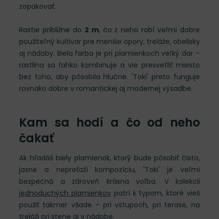
zopakovať.
Rastie približne do
2 m
, čo z neho robí veľmi dobre
použiteľný kultivar pre menšie opory, treláže, obelisky
aj nádoby. Biela farba je pri plamienkoch veľký dar –
rastlina sa ľahko kombinuje a vie presvetliť miesto
bez toho, aby pôsobila hlučne. 'Toki' preto funguje
rovnako dobre v romantickej aj modernej výsadbe.
Kam sa hodí a čo od neho
čakať
Ak hľadáš biely plamienok, ktorý bude pôsobiť čisto,
jasne a nepreťaží kompozíciu, 'Toki' je veľmi
bezpečná a zároveň krásna voľba. V kolekcii
jednoduchých plamienkov
patrí k typom, ktoré vieš
použiť takmer všade – pri vstupoch, pri terase, na
treláži pri stene aj v nádobe.