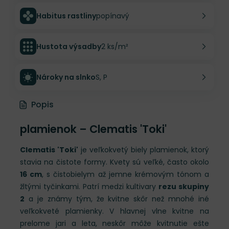
Habitus rastliny
popínavý
Hustota výsadby
2 ks/m²
Nároky na slnko
S, P
Popis
plamienok – Clematis 'Toki'
Clematis 'Toki'
je veľkokvetý biely plamienok, ktorý
stavia na čistote formy. Kvety sú veľké, často okolo
16 cm
, s čistobielym až jemne krémovým tónom a
žltými tyčinkami. Patrí medzi kultivary
rezu skupiny
2
a je známy tým, že kvitne skôr než mnohé iné
veľkokveté plamienky. V hlavnej vlne kvitne na
prelome jari a leta, neskôr môže kvitnutie ešte