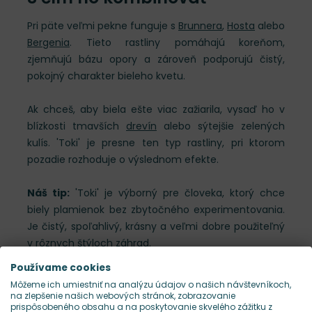
Pri päte veľmi pekne funguje s
Brunnera
,
Hosta
alebo
Bergenia
. Tieto rastliny pomáhajú koreňom,
zjemňujú bázu opory a zároveň podporujú čistý,
pokojný charakter bieleho kvetu.
Ak chceš, aby biela ešte viac zažiarila, vysaď ho v
blízkosti tmavších
drevín
alebo sýtejšie zelených
kulís. 'Toki' je presne ten typ rastliny, pri ktorom
pozadie rozhoduje o výslednom efekte.
Náš tip:
'Toki' je výborný pre človeka, ktorý chce
biely plamienok bez zbytočného experimentovania.
Je čistý, spoľahlivý, krásny a veľmi dobre použiteľný
v rôznych štýloch záhrad.
Používame cookies
Môžeme ich umiestniť na analýzu údajov o našich návštevníkoch,
Kalendár výsadby a kvitnutia
na zlepšenie našich webových stránok, zobrazovanie
prispôsobeného obsahu a na poskytovanie skvelého zážitku z