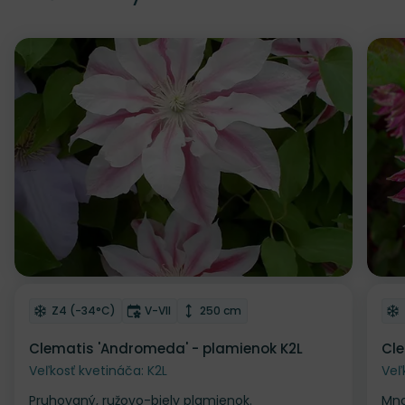
Zľava
Z
Odober do zoznamu želaní
Od
Mrazuvzdornosť
Doba kvitnutia
Výška rastliny
Z4 (-34°C)
V-VII
250 cm
Clematis 'Andromeda' - plamienok K2L
Cle
Veľkosť kvetináča: K2L
Veľ
Pruhovaný, ružovo-biely plamienok.
Mno