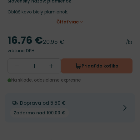
Slovenský názov: plamienok
Obláčikovo biely plamienok.
Čítať viac
16.76 €
Cena
20.95 €
Pôvodná cena
Cena 
/ks
vrátane DPH
Pridať do košíka
Na sklade, odosielame expresne
Doprava od 5.50 €
Zadarmo nad 100.00 €