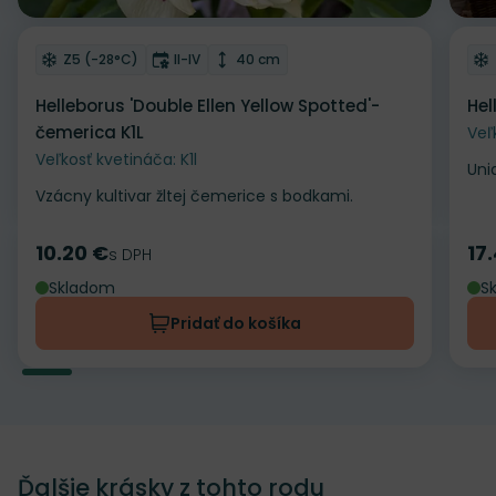
Odober do zoznamu želaní
Od
Mrazuvzdornosť
Doba kvitnutia
Výška rastliny
Z5 (-28°C)
II-IV
40 cm
Helleborus 'Double Ellen Yellow Spotted'-
Hel
čemerica K1L
Veľ
Veľkosť kvetináča: K1l
Uni
Vzácny kultivar žltej čemerice s bodkami.
10.20 €
17
Cena
s DPH
Ce
Skladom
S
Pridať do košíka
Ďalšie krásky z tohto rodu