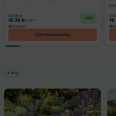
pla
22.95 €
23.
Pôvodná cena
Pô
-20%
18.36 €
19.
Cena
s DPH
Ce
Skladom
S
Pridať do košíka
Blog