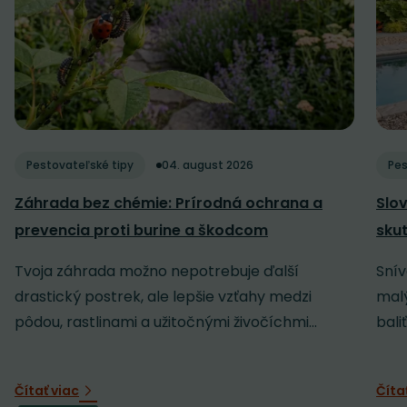
Pestovateľské tipy
04. august 2026
Pes
Záhrada bez chémie: Prírodná ochrana a
Slov
prevencia proti burine a škodcom
sku
Tvoja záhrada možno nepotrebuje ďalší
Snív
drastický postrek, ale lepšie vzťahy medzi
malý
pôdou, rastlinami a užitočnými živočíchmi...
baliť
Čítať viac
Číta