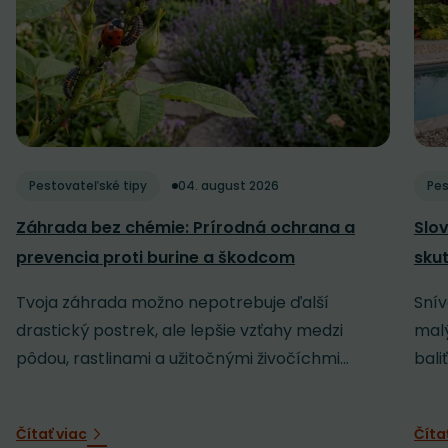
Pestovateľské tipy
04. august 2026
Pes
Záhrada bez chémie: Prírodná ochrana a
Slov
prevencia proti burine a škodcom
sku
Tvoja záhrada možno nepotrebuje ďalší
Snív
drastický postrek, ale lepšie vzťahy medzi
malý
pôdou, rastlinami a užitočnými živočíchmi...
baliť
Čítať viac
Číta