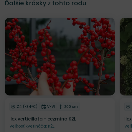
Ďalšie krásky z tohto rodu
Zľava
Odober do zoznamu želaní
Od
Mrazuvzdornosť
Doba kvitnutia
Výška rastliny
Z4 (-34°C)
V-VI
200 cm
Winterberry
Ilex verticillata - cezmína K2L
Ile
Veľkosť kvetináča: K2L
Veľ