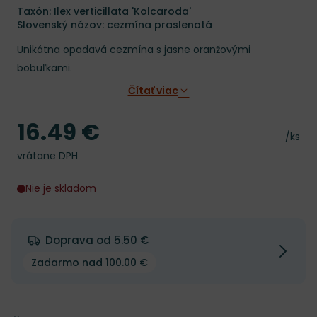
Taxón: Ilex verticillata 'Kolcaroda'
Slovenský názov: cezmína praslenatá
Unikátna opadavá cezmína s jasne oranžovými
bobuľkami.
Čítať viac
16.49 €
Cena
Cena 
/ks
vrátane DPH
Nie je skladom
Doprava od 5.50 €
Zadarmo nad 100.00 €