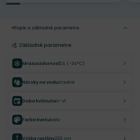
Popis a základné parametre
Základné parametre
Mrazuvzdornosť
Z4 (-34°C)
Nároky na vodu
stredné
Doba kvitnutia
V-VI
Farba kvetu
biela
Výška rastliny
230 cm