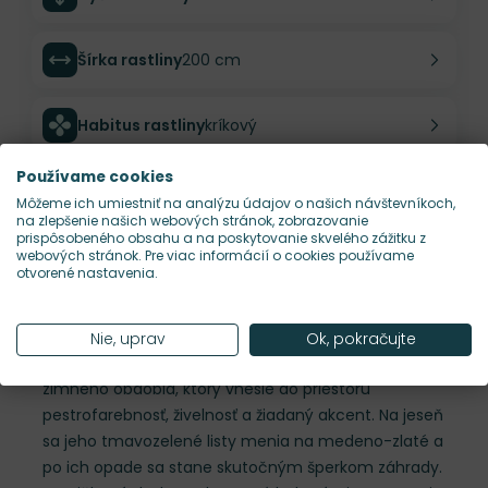
Šírka rastliny
200 cm
Habitus rastliny
kríkový
Používame cookies
Hustota výsadby
1 ks/m²
Môžeme ich umiestniť na analýzu údajov o našich návštevníkoch,
na zlepšenie našich webových stránok, zobrazovanie
prispôsobeného obsahu a na poskytovanie skvelého zážitku z
Nároky na slnko
S, P
webových stránok. Pre viac informácií o cookies používame
otvorené nastavenia.
Popis
Nie, uprav
Ok, pokračujte
Ilex Magical® Daydream je ako hrejivý plameň
zimného obdobia, ktorý vnesie do priestoru
pestrofarebnosť, živelnosť a žiadaný akcent. Na jeseň
sa jeho tmavozelené listy menia na medeno-zlaté a
po ich opade sa stane skutočným šperkom záhrady.