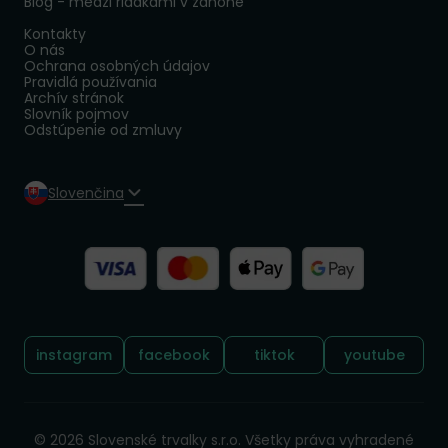
Blog - medzi riadkami v záhone
Kontakty
O nás
Ochrana osobných údajov
Pravidlá používania
Archív stránok
Slovník pojmov
Odstúpenie od zmluvy
Slovenčina
Sledujte nás:
instagram
facebook
tiktok
youtube
© 2026 Slovenské trvalky s.r.o. Všetky práva vyhradené