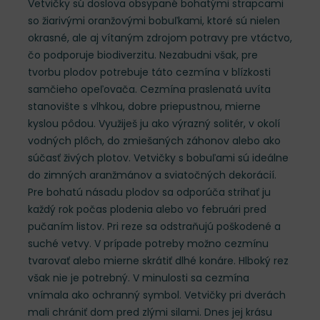
Vetvičky sú doslova obsypané bohatými strapcami
so žiarivými oranžovými bobuľkami, ktoré sú nielen
okrasné, ale aj vítaným zdrojom potravy pre vtáctvo,
čo podporuje biodiverzitu. Nezabudni však, pre
tvorbu plodov potrebuje táto cezmína v blízkosti
samčieho opeľovača. Cezmína praslenatá uvíta
stanovište s vlhkou, dobre priepustnou, mierne
kyslou pôdou. Využiješ ju ako výrazný solitér, v okolí
vodných plôch, do zmiešaných záhonov alebo ako
súčasť živých plotov. Vetvičky s bobuľami sú ideálne
do zimných aranžmánov a sviatočných dekorácií.
Pre bohatú násadu plodov sa odporúča strihať ju
každý rok počas plodenia alebo vo februári pred
pučaním listov. Pri reze sa odstraňujú poškodené a
suché vetvy. V prípade potreby možno cezmínu
tvarovať alebo mierne skrátiť dlhé konáre. Hlboký rez
však nie je potrebný. V minulosti sa cezmína
vnímala ako ochranný symbol. Vetvičky pri dverách
mali chrániť dom pred zlými silami. Dnes jej krásu