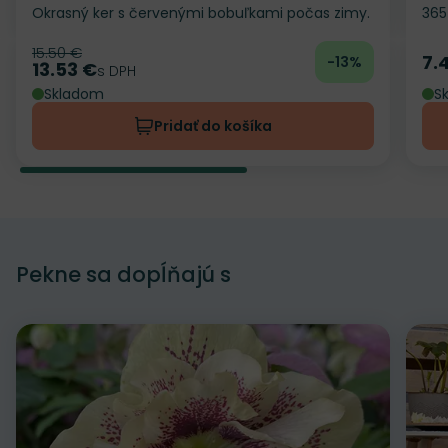
Okrasný ker s červenými bobuľkami počas zimy.
365
15.50 €
Pôvodná cena
7.
-13%
Ce
13.53 €
Cena
s DPH
Skladom
S
Pridať do košíka
Pekne sa dopĺňajú s