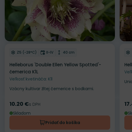
Odober do zoznamu želaní
Od
Mrazuvzdornosť
Doba kvitnutia
Výška rastliny
Z5 (-28°C)
II-IV
40 cm
Helleborus 'Double Ellen Yellow Spotted'-
Hel
čemerica K1L
Veľ
Veľkosť kvetináča: K1l
Uni
Vzácny kultivar žltej čemerice s bodkami.
10.20 €
17
Cena
s DPH
Ce
Skladom
S
Pridať do košíka