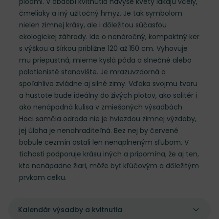
plodmi. V období kvitnutia navyše kvety lákajú včely,
čmeliaky a iný užitočný hmyz. Je tak symbolom
nielen zimnej krásy, ale i dôležitou súčasťou
ekologickej záhrady. Ide o nenáročný, kompaktný ker
s výškou a šírkou približne 120 až 150 cm. Vyhovuje
mu priepustná, mierne kyslá pôda a slnečné alebo
polotienisté stanovište. Je mrazuvzdorná a
spoľahlivo zvládne aj silné zimy. Vďaka svojmu tvaru
a hustote bude ideálny do živých plotov, ako solitér i
ako nenápadná kulisa v zmiešaných výsadbách.
Hoci samčia odroda nie je hviezdou zimnej výzdoby,
jej úloha je nenahraditeľná. Bez nej by červené
bobule cezmín ostali len nenaplneným sľubom. V
tichosti podporuje krásu iných a pripomína, že aj ten,
kto nenápadne žiari, môže byť kľúčovým a dôležitým
prvkom celku.
Kalendár výsadby a kvitnutia