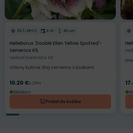
Odober do zoznamu želaní
Od
Mrazuvzdornosť
Doba kvitnutia
Výška rastliny
Z5 (-28°C)
II-IV
40 cm
Helleborus 'Double Ellen Yellow Spotted'-
Hel
čemerica K1L
Veľ
Veľkosť kvetináča: K1l
Uni
Vzácny kultivar žltej čemerice s bodkami.
10.20 €
17
Cena
s DPH
Ce
Skladom
S
Pridať do košíka