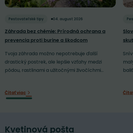
Pestovateľské tipy
04. august 2026
Pes
Záhrada bez chémie: Prírodná ochrana a
Slov
prevencia proti burine a škodcom
sku
Tvoja záhrada možno nepotrebuje ďalší
Snív
drastický postrek, ale lepšie vzťahy medzi
malý
pôdou, rastlinami a užitočnými živočíchmi...
baliť
Čítať viac
Číta
Kvetinová pošta