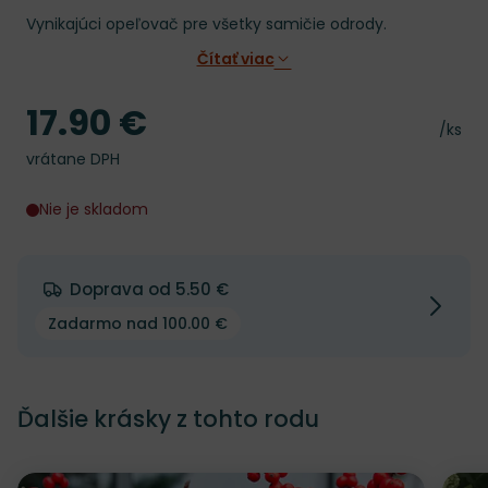
Vynikajúci opeľovač pre všetky samičie odrody.
Čítať viac
17.90 €
Cena
Cena 
/ks
vrátane DPH
Nie je skladom
Doprava od 5.50 €
Zadarmo nad 100.00 €
Ďalšie krásky z tohto rodu