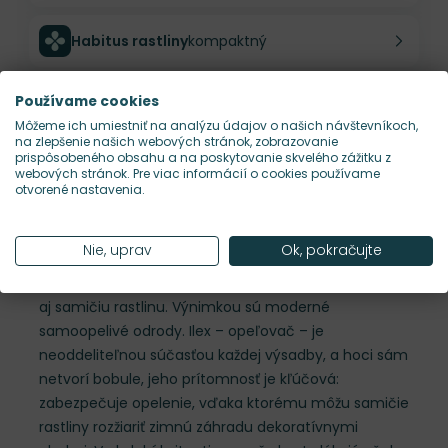
Habitus rastliny
kompaktný
Hustota výsadby
1 ks/m²
Používame cookies
Môžeme ich umiestniť na analýzu údajov o našich návštevníkoch,
na zlepšenie našich webových stránok, zobrazovanie
prispôsobeného obsahu a na poskytovanie skvelého zážitku z
Nároky na slnko
S, P
webových stránok. Pre viac informácií o cookies používame
otvorené nastavenia.
Popis
Nie, uprav
Ok, pokračujte
Cezmína (Ilex) je prirodzene dvojdomá rastlina,
preto na tvorbu okrasných plodov potrebuje samčiu
aj samičiu rastlinu. Výnimkou sú moderné
samoopelivé odrody. Ilex – opeľovač – je
neoddeliteľnou súčasťou každej výsadby, a hoci sám
netvorí bobule, jeho prítomnosť je kľúčová:
zabezpečuje opelenie, vďaka ktorému môžu samičie
rastliny rozžiariť zimnú záhradu dekoratívnymi