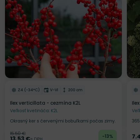
Zľava
Odober do zoznamu želaní
Od
Mrazuvzdornosť
Doba kvitnutia
Výška rastliny
Z4 (-34°C)
V-VI
200 cm
Winterberry
Ilex verticillata - cezmína K2L
Ile
Veľkosť kvetináča: K2L
Veľ
Okrasný ker s červenými bobuľkami počas zimy.
365
15.50 €
Pôvodná cena
7.
-13%
Ce
13.53 €
Cena
s DPH