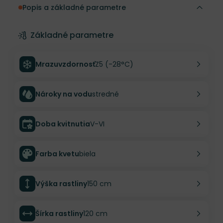
Popis a základné parametre
Základné parametre
Mrazuvzdornosť
Z5 (-28°C)
Nároky na vodu
stredné
Doba kvitnutia
V-VI
Farba kvetu
biela
Výška rastliny
150 cm
Šírka rastliny
120 cm