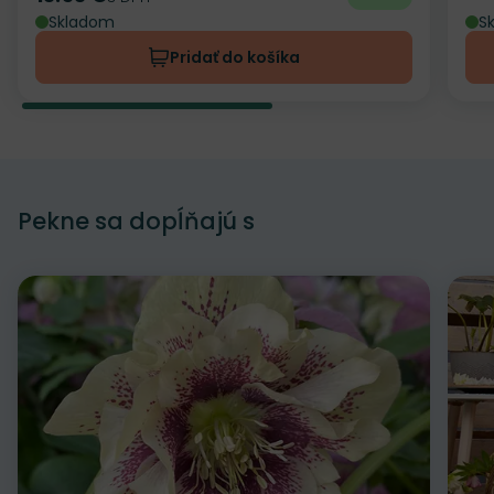
Skladom
S
Pridať do košíka
Pekne sa dopĺňajú s