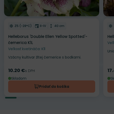
Odober do zoznamu želaní
Od
Mrazuvzdornosť
Doba kvitnutia
Výška rastliny
Z5 (-28°C)
II-IV
40 cm
Helleborus 'Double Ellen Yellow Spotted'-
Hel
čemerica K1L
Veľ
Veľkosť kvetináča: K1l
Uni
Vzácny kultivar žltej čemerice s bodkami.
10.20 €
17
Cena
s DPH
Ce
Skladom
S
Pridať do košíka