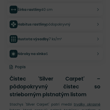
Šírka rastliny
40 cm
Habitus rastliny
pôdopokryvný
Hustota výsadby
7 ks/m²
Nároky na slnko
S
Popis
Čistec 'Silver Carpet' –
pôdopokryvný čistec so
strieborným plstnatým listom
Stachys 'Silver Carpet' patrí medzi
trvalky okrasné