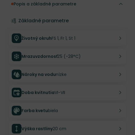
Popis a základné parametre
Základné parametre
Životný okruh
FS 1, Fr 1, St 1
Mrazuvzdornosť
Z5 (-28°C)
Nároky na vodu
nízke
Doba kvitnutia
VI-VII
Farba kvetu
biela
Výška rastliny
20 cm