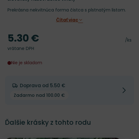
Prekrásna nekvitnúca forma čistca s plstnatým listom.
Čítať viac
5.30 €
Cena
Cena 
/ks
vrátane DPH
Nie je skladom
Doprava od 5.50 €
Zadarmo nad 100.00 €
Ďalšie krásky z tohto rodu