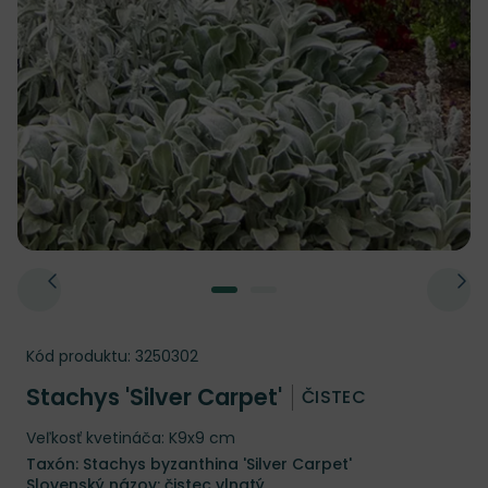
Kód produktu:
3250302
Stachys 'Silver Carpet'
ČISTEC
Veľkosť kvetináča: K9x9 cm
Taxón: Stachys byzanthina 'Silver Carpet'
Slovenský názov: čistec vlnatý