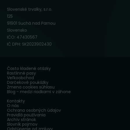
Slovenské trvalky, s.r.o.
125
91901 Suchá nad Parnou
Slovensko
IČO: 47430567
IČ DPH: SK2023902430
Často kladené otázky
Rastlinné pasy
Veľkoobchod
Darčekové poukážky
Zmena cookies súhlasu
Blog - medzi riadkami v záhone
Kontakty
O nás
Ochrana osobných údajov
Pravidlá používania
Archív stránok
Slovník pojmov
Odstúpenie od zmluvy