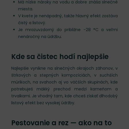
Má nízke nároky na vodu a dobre znáša slnečné
miesta.
V kvete je nenápadný, takže hlavný efekt zostáva
čistý a listový.
Je mrazuvzdorný do približne -28 °C a veľmi
nenáročný na údržbu.
Kde sa čistec hodí najlepšie
Najlepšie vynikne na slnečných okrajoch záhonov, v
štrkových a stepných kompozíciách, v suchších
múrikoch, na svahoch aj vo väčších skupinách, kde
potrebuješ mäkký prechod medzi kameňom a
trvalkami. Je vhodný tam, kde chceš získať dlhodobý
listový efekt bez vysokej údržby.
Pestovanie a rez — ako na to