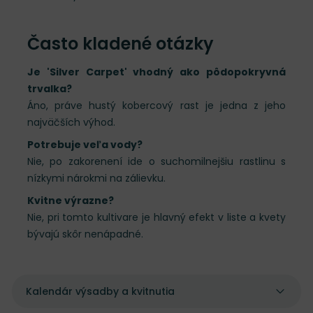
Často kladené otázky
Je 'Silver Carpet' vhodný ako pôdopokryvná
trvalka?
Áno, práve hustý kobercový rast je jedna z jeho
najväčších výhod.
Potrebuje veľa vody?
Nie, po zakorenení ide o suchomilnejšiu rastlinu s
nízkymi nárokmi na zálievku.
Kvitne výrazne?
Nie, pri tomto kultivare je hlavný efekt v liste a kvety
bývajú skôr nenápadné.
Kalendár výsadby a kvitnutia