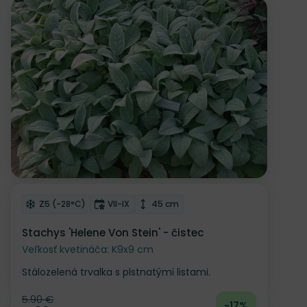
Zľava
Odober do zoznamu želaní
Mrazuvzdornosť
Doba kvitnutia
Výška rastliny
Z5 (-28°C)
VII-IX
45 cm
Stachys 'Helene Von Stein' - čistec
Veľkosť kvetináča: K9x9 cm
Stálozelená trvalka s plstnatými listami.
5.90 €
Pôvodná cena
-17%