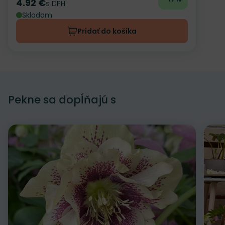
4.92 €
Cena
s DPH
Skladom
Pridať do košíka
Pekne sa dopĺňajú s