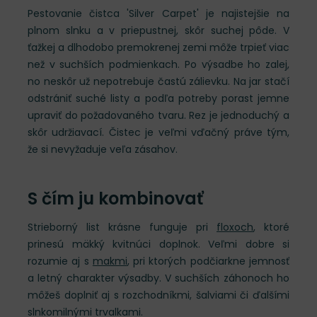
Pestovanie čistca 'Silver Carpet' je najistejšie na
plnom slnku a v priepustnej, skôr suchej pôde. V
ťažkej a dlhodobo premokrenej zemi môže trpieť viac
než v suchších podmienkach. Po výsadbe ho zalej,
no neskôr už nepotrebuje častú zálievku. Na jar stačí
odstrániť suché listy a podľa potreby porast jemne
upraviť do požadovaného tvaru. Rez je jednoduchý a
skôr udržiavací. Čistec je veľmi vďačný práve tým,
že si nevyžaduje veľa zásahov.
S čím ju kombinovať
Strieborný list krásne funguje pri
floxoch
, ktoré
prinesú mäkký kvitnúci doplnok. Veľmi dobre si
rozumie aj s
makmi
, pri ktorých podčiarkne jemnosť
a letný charakter výsadby. V suchších záhonoch ho
môžeš doplniť aj s rozchodníkmi, šalviami či ďalšími
slnkomilnými trvalkami.