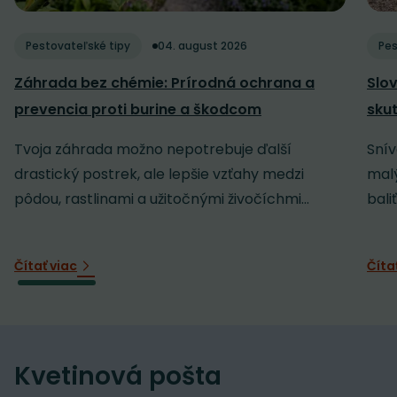
Pestovateľské tipy
04. august 2026
Pes
Záhrada bez chémie: Prírodná ochrana a
Slov
prevencia proti burine a škodcom
sku
Tvoja záhrada možno nepotrebuje ďalší
Snív
drastický postrek, ale lepšie vzťahy medzi
malý
pôdou, rastlinami a užitočnými živočíchmi...
baliť
Čítať viac
Číta
Kvetinová pošta