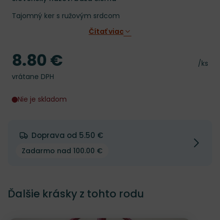
Tajomný ker s ružovým srdcom
Čítať viac
8.80 €
Cena
Cena 
/ks
vrátane DPH
Nie je skladom
Doprava od 5.50 €
Zadarmo nad 100.00 €
Ďalšie krásky z tohto rodu