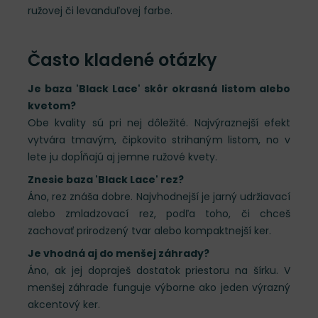
ružovej či levanduľovej farbe.
Často kladené otázky
Je baza 'Black Lace' skôr okrasná listom alebo
kvetom?
Obe kvality sú pri nej dôležité. Najvýraznejší efekt
vytvára tmavým, čipkovito strihaným listom, no v
lete ju dopĺňajú aj jemne ružové kvety.
Znesie baza 'Black Lace' rez?
Áno, rez znáša dobre. Najvhodnejší je jarný udržiavací
alebo zmladzovací rez, podľa toho, či chceš
zachovať prirodzený tvar alebo kompaktnejší ker.
Je vhodná aj do menšej záhrady?
Áno, ak jej dopraješ dostatok priestoru na šírku. V
menšej záhrade funguje výborne ako jeden výrazný
akcentový ker.