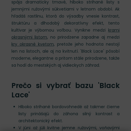
spája dramaticky tmavé, hlboko strihané listy s
jemnými ružovými súkvetiami v letnom období. Ak
hľadáš rastlinu, ktorá do výsadby vnesie kontrast,
štruktúru a dlhodobý dekoratívny efekt, tento
kultivar je výbornou voľbou. Vynikne medzi
krami
okrasnými listom
, no prirodzene zapadne aj medzi
kry okrasné kvetom
, pretože jeho hodnota nestojí
len na listoch, ale aj na kvitnutí. 'Black Lace' pôsobí
moderne, elegantne a pritom stále prirodzene, takže
sa hodí do mestských aj vidieckych záhrad.
Prečo si vybrať bazu 'Black
Lace'
Hlboko strihané bordovohnedé až takmer čierne
listy prinášajú do záhona silný kontrast a
architektonický efekt.
V júni až júli kvitne jemne ružovými, voňavými