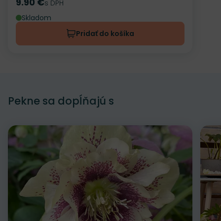
9.90 €
Cena
s DPH
Skladom
Pridať do košíka
Pekne sa dopĺňajú s