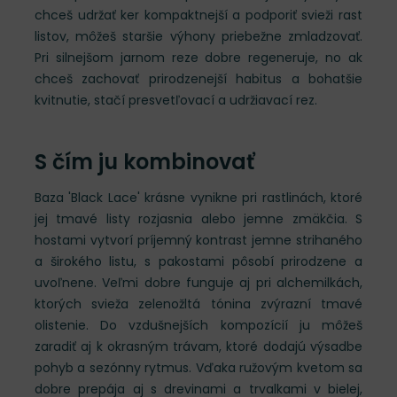
chceš udržať ker kompaktnejší a podporiť svieži rast
listov, môžeš staršie výhony priebežne zmladzovať.
Pri silnejšom jarnom reze dobre regeneruje, no ak
chceš zachovať prirodzenejší habitus a bohatšie
kvitnutie, stačí presvetľovací a udržiavací rez.
S čím ju kombinovať
Baza 'Black Lace' krásne vynikne pri rastlinách, ktoré
jej tmavé listy rozjasnia alebo jemne zmäkčia. S
hostami vytvorí príjemný kontrast jemne strihaného
a širokého listu, s pakostami pôsobí prirodzene a
uvoľnene. Veľmi dobre funguje aj pri alchemilkách,
ktorých svieža zelenožltá tónina zvýrazní tmavé
olistenie. Do vzdušnejších kompozícií ju môžeš
zaradiť aj k okrasným trávam, ktoré dodajú výsadbe
pohyb a sezónny rytmus. Vďaka ružovým kvetom sa
dobre prepája aj s drevinami a trvalkami v bielej,