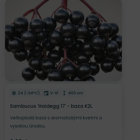
NOVINKA
Odober do zoznamu želaní
Mrazuvzdornosť
Doba kvitnutia
Výška rastliny
Z4 (-34°C)
V-VI
400 cm
Sambucus 'Haidegg 17' - baza K2L
Veľkoplodá baza s aromatickými kvetmi a
vysokou úrodou.