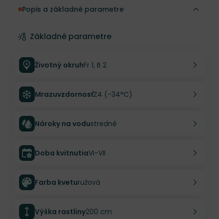
Popis a základné parametre
Základné parametre
Životný okruh
Fr 1, B 2
Mrazuvzdornosť
Z4 (-34°C)
Nároky na vodu
stredné
Doba kvitnutia
VI-VII
Farba kvetu
ružová
Výška rastliny
200 cm