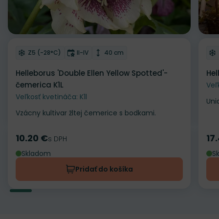
Odober do zoznamu želaní
Od
Mrazuvzdornosť
Doba kvitnutia
Výška rastliny
Z5 (-28°C)
II-IV
40 cm
Helleborus 'Double Ellen Yellow Spotted'-
Hel
čemerica K1L
Veľ
Veľkosť kvetináča: K1l
Uni
Vzácny kultivar žltej čemerice s bodkami.
10.20 €
17
Cena
s DPH
Ce
Skladom
S
Pridať do košíka