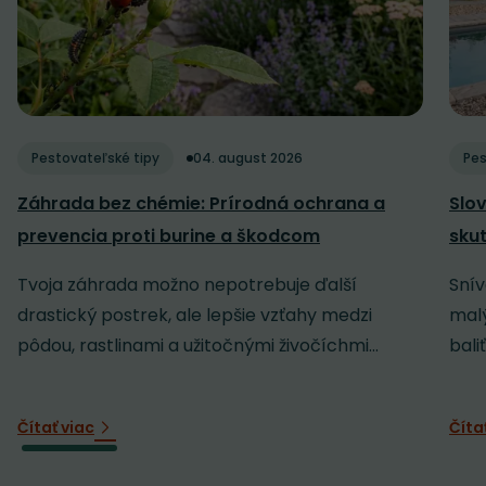
Pestovateľské tipy
04. august 2026
Pes
Záhrada bez chémie: Prírodná ochrana a
Slov
prevencia proti burine a škodcom
sku
Tvoja záhrada možno nepotrebuje ďalší
Snív
drastický postrek, ale lepšie vzťahy medzi
malý
pôdou, rastlinami a užitočnými živočíchmi...
baliť
Čítať viac
Číta