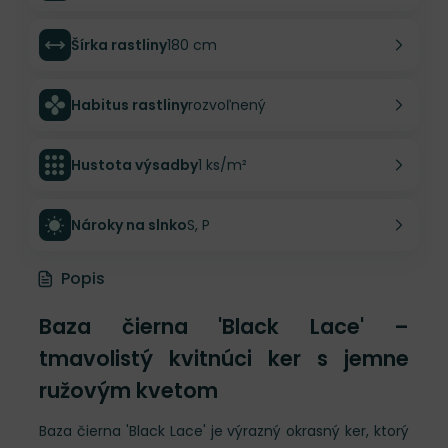
Šírka rastliny
180 cm
Habitus rastliny
rozvoľnený
Hustota výsadby
1 ks/m²
Nároky na slnko
S, P
Popis
Baza čierna 'Black Lace' –
tmavolistý kvitnúci ker s jemne
ružovým kvetom
Baza čierna 'Black Lace' je výrazný okrasný ker, ktorý