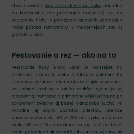
ktoré staviaš z
okrasných drevín na slnko
, prípadne
do kompozícií, kde potrebuješ tmavolistý ker na
vytvorenie hĺbky. V prirodzene ladených záhradách
môže pôsobiť romanticky, v modernejších zas až
graficky a čisto.
Pestovanie a rez — ako na to
Pestovanie bazy 'Black Lace' je najistejšie na
slnečnom stanovišti alebo v ľahkom polotieni. Na
slnku býva vyfarbenie listov intenzívnejšie, v polotieni
zas pôsobí rastlina o niečo mäkšie. Vyhovuje jej
priepustná, humózna a primerane vlhká pôda, no po
zakorenení zvládne aj bežné krátkodobé sucho. Pri
výsadbe jej dopraj dostatok priestoru, pretože
dorastá približne do 180 až 200 cm výšky a do šírky
okolo 180 cm. Rez rob skoro na jar, keď odstrániš
slabé, poškodené alebo príliš zahusťujúce výhony. Ak