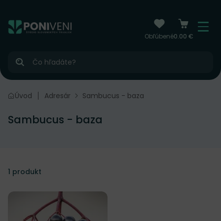
čiť na obsah
Menu
Obľúbené
0.00 €
Hľadať
Úvod
Adresár
Sambucus - baza
Sambucus - baza
1
produkt