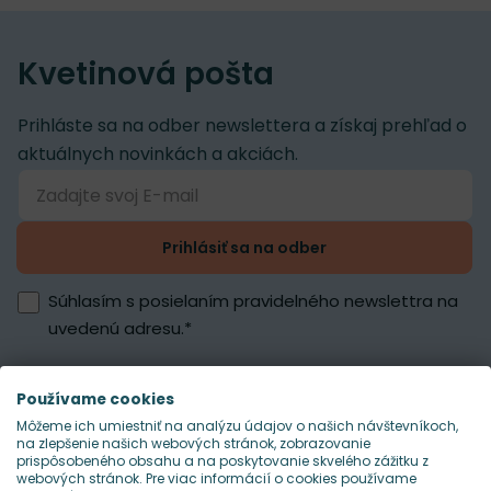
Kvetinová pošta
Prihláste sa na odber newslettera a získaj prehľad o
aktuálnych novinkách a akciách.
Prihlásiť sa na odber
Súhlasím s posielaním pravidelného newslettra na
uvedenú adresu.
*
Používame cookies
Môžeme ich umiestniť na analýzu údajov o našich návštevníkoch,
na zlepšenie našich webových stránok, zobrazovanie
prispôsobeného obsahu a na poskytovanie skvelého zážitku z
webových stránok. Pre viac informácií o cookies používame