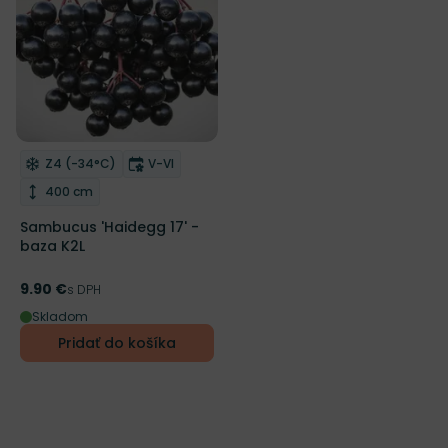
NOVINKA
Mrazuvzdornosť
Doba kvitnutia
Z4 (-34°C)
V-VI
Odober do zoznamu želaní
Výška rastliny
400 cm
Sambucus 'Haidegg 17' -
baza K2L
9.90 €
Cena
s DPH
Skladom
Pridať do košíka