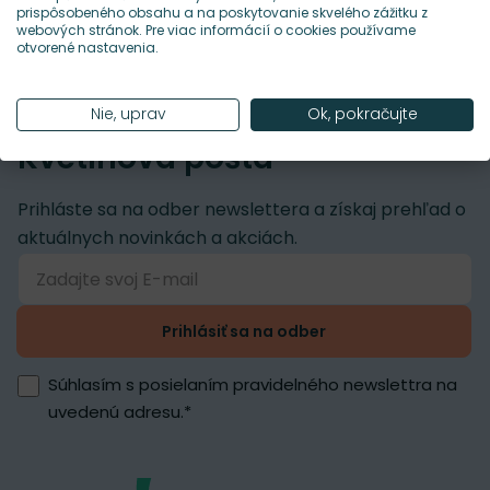
prispôsobeného obsahu a na poskytovanie skvelého zážitku z
webových stránok. Pre viac informácií o cookies používame
otvorené nastavenia.
Nie, uprav
Ok, pokračujte
Kvetinová pošta
Prihláste sa na odber newslettera a získaj prehľad o
aktuálnych novinkách a akciách.
Prihlásiť sa na odber
Súhlasím s posielaním pravidelného newslettra na
uvedenú adresu.
*