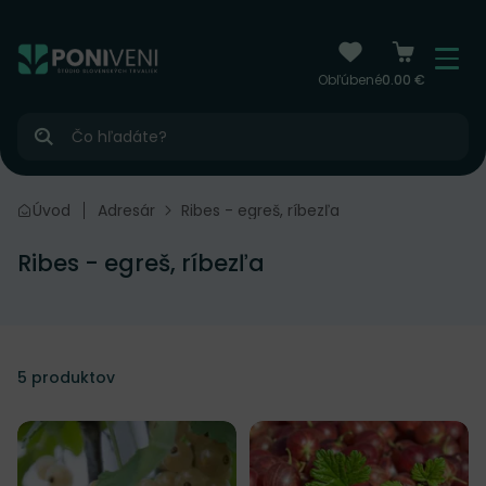
čiť na obsah
Menu
Obľúbené
0.00 €
Hľadať
Úvod
Adresár
Ribes - egreš, ríbezľa
Ribes - egreš, ríbezľa
5
produktov