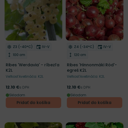
Mrazuvzdornosť
Doba kvitnutia
Mrazuvzdornosť
Doba kvitnu
Z3 (-40°C)
IV-V
Z4 (-34°C)
IV-V
Odober do zoznamu želaní
Odober do zoznamu želaní
Výška rastliny
Výška rastliny
100 cm
120 cm
Ribes 'Werdavia' - ríbezľa
Ribes 'Hinnonmäki Röd'-
K2L
egreš K2L
Veľkosť kvetináča: K2L
Veľkosť kvetináča: K2L
12.10 €
12.10 €
Cena
s DPH
Cena
s DPH
Skladom
Skladom
Pridať do košíka
Pridať do košíka