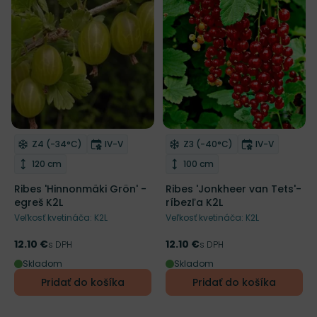
Mrazuvzdornosť
Doba kvitnutia
Mrazuvzdornosť
Doba kvitnu
Z4 (-34°C)
IV-V
Z3 (-40°C)
IV-V
Odober do zoznamu želaní
Odober do zoznamu želaní
Výška rastliny
Výška rastliny
120 cm
100 cm
Ribes 'Hinnonmäki Grön' -
Ribes 'Jonkheer van Tets'-
egreš K2L
ríbezľa K2L
Veľkosť kvetináča: K2L
Veľkosť kvetináča: K2L
12.10 €
12.10 €
Cena
s DPH
Cena
s DPH
Skladom
Skladom
Pridať do košíka
Pridať do košíka