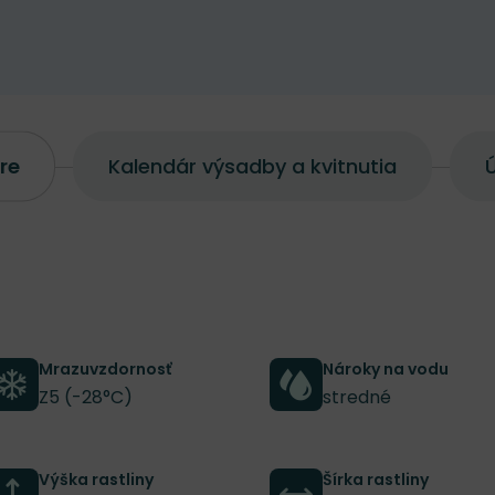
re
Kalendár výsadby a kvitnutia
Ú
Mrazuvzdornosť
Nároky na vodu
Z5 (-28°C)
stredné
Výška rastliny
Šírka rastliny