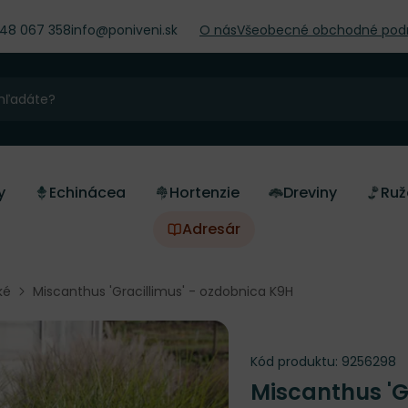
948 067 358
info@poniveni.sk
O nás
Všeobecné obchodné pod
y
Echinácea
Hortenzie
Dreviny
Ruž
Adresár
ké
Miscanthus 'Gracillimus' - ozdobnica K9H
Kód produktu:
9256298
Miscanthus 'G