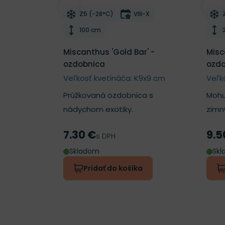
Odober do zoznamu želaní
Odo
Mrazuvzdornosť
Doba kvitnutia
Z5 (-28°C)
VIII-X
Výška rastliny
100 cm
Miscanthus 'Gold Bar' -
Misc
ozdobnica
ozdo
Veľkosť kvetináča: K9x9 cm
Veľk
Prúžkovaná ozdobnica s
Mohu
nádychom exotiky.
zimn
7.30 €
9.5
Cena
Cen
s DPH
Skladom
Sk
Pridať do košíka