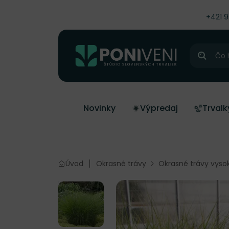
čiť na obsah
+421 
Hľadať
Novinky
Výpredaj
Trvalk
Úvod
Okrasné trávy
Okrasné trávy vyso