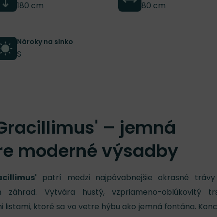
180 cm
80 cm
Nároky na slnko
S
Gracillimus' – jemná
pre moderné výsadby
cillimus'
patrí medzi najpôvabnejšie okrasné trávy
 záhrad. Vytvára hustý, vzpriameno-oblúkovitý tr
 listami, ktoré sa vo vetre hýbu ako jemná fontána. Ko