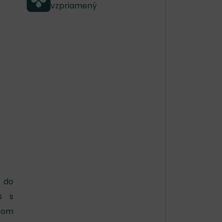
vzpriamený
 do
s s
ncom