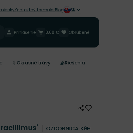
mienky
Kontaktný formulár
Blog
SK
Prihlásenie
0.00 €
Obľúbené
e
Okrasné trávy
Riešenia
Zdieľať
Odober do zoznamu 
racillimus'
OZDOBNICA K9H