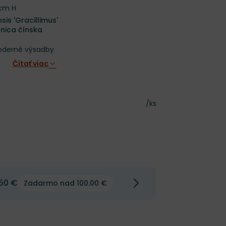
 cm H
is 'Gracillimus'
nica čínska
oderné výsadby
Čítať viac
Cena za kus
/ks
50 €
Zadarmo nad 100.00 €