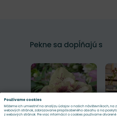
Pekne sa dopĺňajú s
Používame cookies
Môžeme ich umiestniť na analýzu údajov o našich návštevníkoch, na z
webových stránok, zobrazovanie prispôsobeného obsahu a na poskytov
z webových stránok. Pre viac informácií o cookies používame otvorené