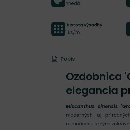
hnedá
Hustota výsadby
1 ks/m²
Popis
Ozdobnica '
elegancia 
Miscanthus sinensis
'Gra
moderných aj prírodných
mimoriadne úzkymi zelenými