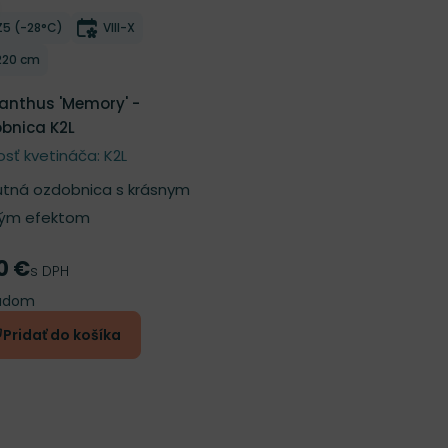
ber do zoznamu želaní
Mrazuvzdornosť
Doba kvitnutia
Z5 (-28°C)
VIII-X
Výška rastliny
220 cm
anthus 'Memory' -
bnica K2L
osť kvetináča: K2L
tná ozdobnica s krásnym
ým efektom
0 €
a
s DPH
ladom
Pridať do košíka