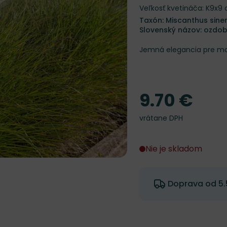
Veľkosť kvetináča: K9x9
Taxón: Miscanthus sinens
Slovenský názov: ozdob
Jemná elegancia pre m
9.70 €
Cena
vrátane DPH
Nie je skladom
Doprava od 5.