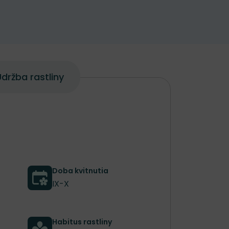
držba rastliny
Doba kvitnutia
IX-X
Habitus rastliny