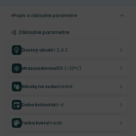
Popis a základné parametre
Základné parametre
Životný okruh
Fr 2, B 2
Mrazuvzdornosť
Z6 (-23°C)
Nároky na vodu
stredné
Doba kvitnutia
IX-X
Farba kvetu
hnedá