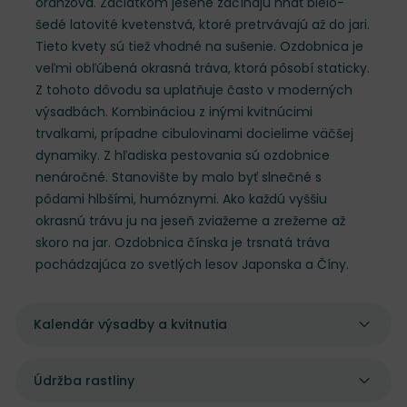
oranžova. Začiatkom jesene začínajú hnať bielo-
šedé latovité kvetenstvá, ktoré pretrvávajú až do jari.
Tieto kvety sú tiež vhodné na sušenie. Ozdobnica je
veľmi obľúbená okrasná tráva, ktorá pôsobí staticky.
Z tohoto dôvodu sa uplatňuje často v moderných
výsadbách. Kombináciou z inými kvitnúcimi
trvalkami, prípadne cibulovinami docielime väčšej
dynamiky. Z hľadiska pestovania sú ozdobnice
nenáročné. Stanovište by malo byť slnečné s
pôdami hlbšími, humóznymi. Ako každú vyššiu
okrasnú trávu ju na jeseň zviažeme a zrežeme až
skoro na jar. Ozdobnica čínska je trsnatá tráva
pochádzajúca zo svetlých lesov Japonska a Číny.
Kalendár výsadby a kvitnutia
Údržba rastliny