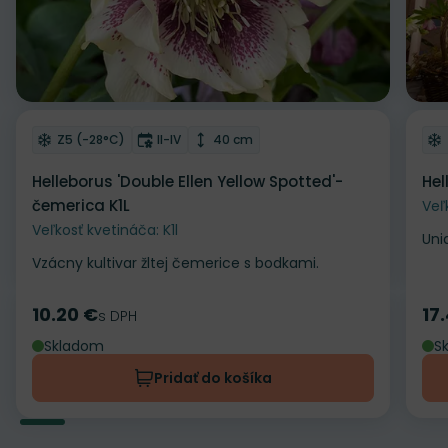
Odober do zoznamu želaní
Od
Mrazuvzdornosť
Doba kvitnutia
Výška rastliny
Z5 (-28°C)
II-IV
40 cm
Helleborus 'Double Ellen Yellow Spotted'-
Hel
čemerica K1L
Veľ
Veľkosť kvetináča: K1l
Uni
Vzácny kultivar žltej čemerice s bodkami.
10.20 €
17
Cena
s DPH
Ce
Skladom
S
Pridať do košíka