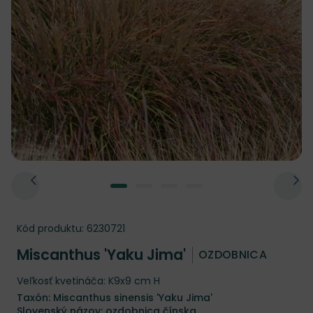
Kód produktu:
6230721
Miscanthus 'Yaku Jima'
OZDOBNICA
Veľkosť kvetináča: K9x9 cm H
Taxón: Miscanthus sinensis 'Yaku Jima'
Slovenský názov: ozdobnica čínska