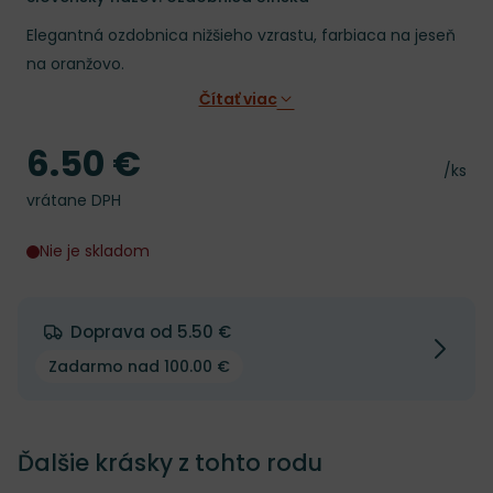
Elegantná ozdobnica nižšieho vzrastu, farbiaca na jeseň
na oranžovo.
Čítať viac
6.50 €
Cena
Cena 
/ks
vrátane DPH
Nie je skladom
Doprava od 5.50 €
Zadarmo nad 100.00 €
Ďalšie krásky z tohto rodu