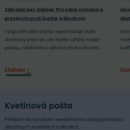
Záhrada bez chémie: Prírodná ochrana a
Slov
prevencia proti burine a škodcom
sku
Tvoja záhrada možno nepotrebuje ďalší
Snív
drastický postrek, ale lepšie vzťahy medzi
malý
pôdou, rastlinami a užitočnými živočíchmi...
baliť
Čítať viac
Číta
Kvetinová pošta
Prihláste sa na odber newslettera a získaj prehľad o
aktuálnych novinkách a akciách.