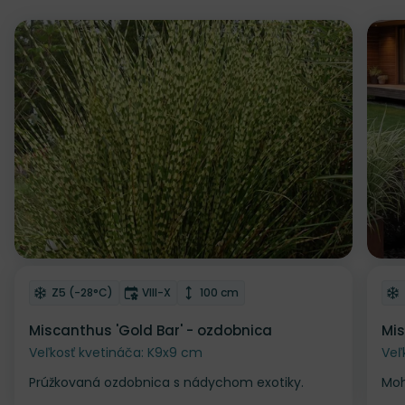
Odober do zoznamu želaní
Od
Mrazuvzdornosť
Doba kvitnutia
Výška rastliny
Z5 (-28°C)
VIII-X
100 cm
Miscanthus 'Gold Bar' - ozdobnica
Mis
Veľkosť kvetináča: K9x9 cm
Veľ
Prúžkovaná ozdobnica s nádychom exotiky.
Moh