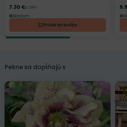
7.30 €
9.
Cena
s DPH
Ce
Skladom
S
Pridať do košíka
Pekne sa dopĺňajú s