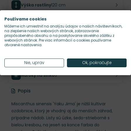
Výška rastliny
120 cm
Používame cookies
Šírka rastliny
150 cm
Môžeme ich umiestniť na analýzu údajov o našich návštevníkoch,
na zlepšenie našich webových stránok, zobrazovanie
prispôsobeného obsahu a na poskytovanie skvelého zážitku z
Habitus rastliny
vzpriamený
webových stránok. Pre viac informácií o cookies používame
otvorené nastavenia.
Hustota výsadby
1 ks/m²
Nie, uprav
Ok, pokračujte
Nároky na slnko
S
Popis
Miscanthus sinensis 'Yaku Jima' je nižší kultivar
ozdobnice, ktorý je vhodný aj do menších záhrad,
prípadne nádob. Listy sú úzke, šedo-strieborné s
bielou kresbou, na jeseň sa konce farbia do