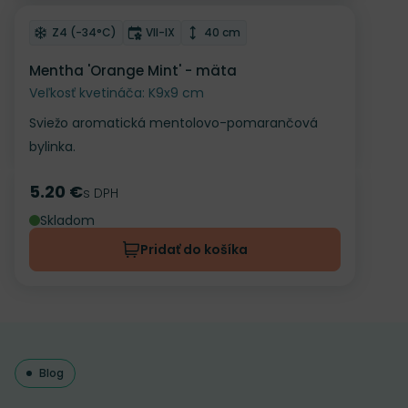
Odober do zoznamu želaní
Mrazuvzdornosť
Doba kvitnutia
Výška rastliny
Z4 (-34°C)
VII-IX
40 cm
Mentha 'Orange Mint' - mäta
Veľkosť kvetináča: K9x9 cm
Sviežo aromatická mentolovo-pomarančová
bylinka.
5.20 €
Cena
s DPH
Skladom
Pridať do košíka
Blog