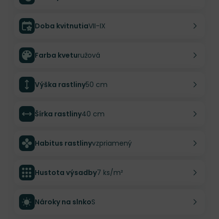
Doba kvitnutia
VII-IX
Farba kvetu
ružová
Výška rastliny
50 cm
Šírka rastliny
40 cm
Habitus rastliny
vzpriamený
Hustota výsadby
7 ks/m²
Nároky na slnko
S