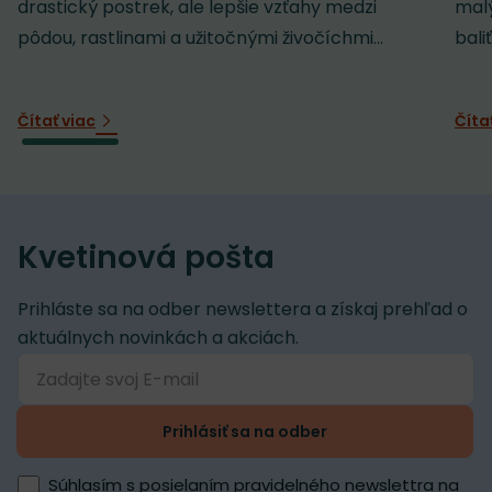
drastický postrek, ale lepšie vzťahy medzi
malý
pôdou, rastlinami a užitočnými živočíchmi...
baliť
Čítať viac
Číta
Kvetinová pošta
Prihláste sa na odber newslettera a získaj prehľad o
aktuálnych novinkách a akciách.
Prihlásiť sa na odber
Súhlasím s posielaním pravidelného newslettra na