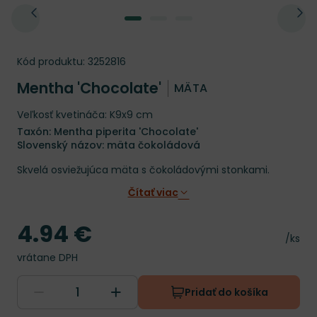
Kód produktu:
3252816
Mentha 'Chocolate'
MÄTA
Veľkosť kvetináča: K9x9 cm
Taxón: Mentha piperita 'Chocolate'
Slovenský názov: mäta čokoládová
Skvelá osviežujúca mäta s čokoládovými stonkami.
Čítať viac
4.94 €
Cena
Cena 
/ks
vrátane DPH
Pridať do košíka