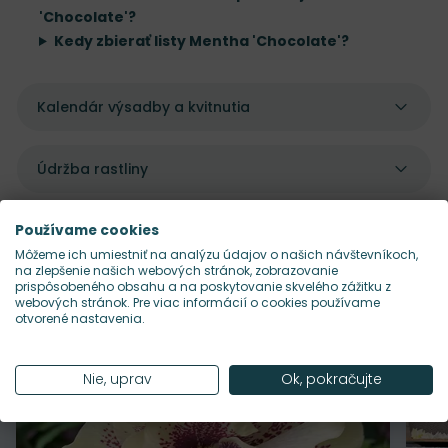
'Chocolate'?
Kedy zbierať listy Mentha 'Chocolate'?
Kalendár výsadby a kvitnutia
Údržba rastliny
Používame cookies
Môžeme ich umiestniť na analýzu údajov o našich návštevníkoch,
na zlepšenie našich webových stránok, zobrazovanie
Pekne sa dopĺňajú s
prispôsobeného obsahu a na poskytovanie skvelého zážitku z
webových stránok. Pre viac informácií o cookies používame
otvorené nastavenia.
Nie, uprav
Ok, pokračujte