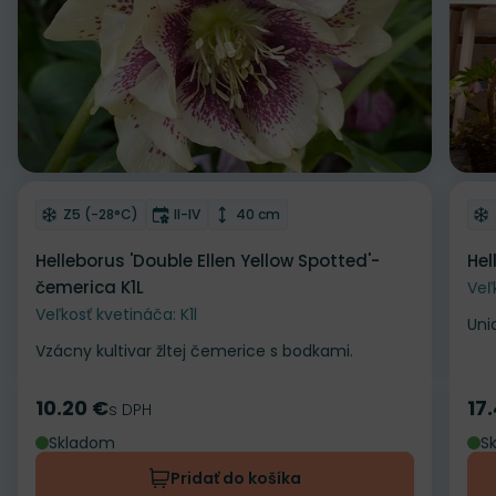
Odober do zoznamu želaní
Od
Mrazuvzdornosť
Doba kvitnutia
Výška rastliny
Z5 (-28°C)
II-IV
40 cm
Helleborus 'Double Ellen Yellow Spotted'-
Hel
čemerica K1L
Veľ
Veľkosť kvetináča: K1l
Uni
Vzácny kultivar žltej čemerice s bodkami.
10.20 €
17
Cena
s DPH
Ce
Skladom
S
Pridať do košíka