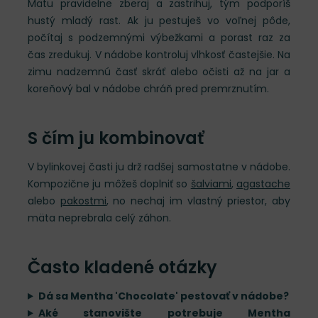
Mätu pravidelne zberaj a zastrihuj, tým podporíš
hustý mladý rast. Ak ju pestuješ vo voľnej pôde,
počítaj s podzemnými výbežkami a porast raz za
čas zredukuj. V nádobe kontroluj vlhkosť častejšie. Na
zimu nadzemnú časť skráť alebo očisti až na jar a
koreňový bal v nádobe chráň pred premrznutím.
S čím ju kombinovať
V bylinkovej časti ju drž radšej samostatne v nádobe.
Kompozične ju môžeš doplniť so
šalviami
,
agastache
alebo
pakostmi
, no nechaj im vlastný priestor, aby
mäta neprebrala celý záhon.
Často kladené otázky
Dá sa Mentha 'Chocolate' pestovať v nádobe?
Aké stanovište potrebuje Mentha