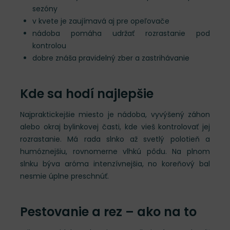
sezóny
v kvete je zaujímavá aj pre opeľovače
nádoba pomáha udržať rozrastanie pod
kontrolou
dobre znáša pravidelný zber a zastrihávanie
Kde sa hodí najlepšie
Najpraktickejšie miesto je nádoba, vyvýšený záhon
alebo okraj bylinkovej časti, kde vieš kontrolovať jej
rozrastanie. Má rada slnko až svetlý polotieň a
humóznejšiu, rovnomerne vlhkú pôdu. Na plnom
slnku býva aróma intenzívnejšia, no koreňový bal
nesmie úplne preschnúť.
Pestovanie a rez – ako na to