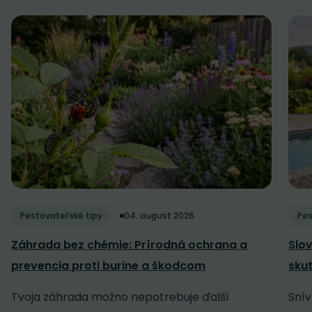
Pestovateľské tipy
04. august 2026
Pes
Záhrada bez chémie: Prírodná ochrana a
Slov
prevencia proti burine a škodcom
sku
Tvoja záhrada možno nepotrebuje ďalší
Snív