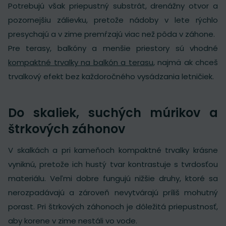
Potrebujú však priepustný substrát, drenážny otvor a
pozornejšiu zálievku, pretože nádoby v lete rýchlo
presychajú a v zime premŕzajú viac než pôda v záhone.
Pre terasy, balkóny a menšie priestory sú vhodné
kompaktné trvalky na balkón a terasu
, najmä ak chceš
trvalkový efekt bez každoročného vysádzania letničiek.
Do skaliek, suchých múrikov a
štrkových záhonov
V skalkách a pri kameňoch kompaktné trvalky krásne
vyniknú, pretože ich hustý tvar kontrastuje s tvrdosťou
materiálu. Veľmi dobre fungujú nižšie druhy, ktoré sa
nerozpadávajú a zároveň nevytvárajú príliš mohutný
porast. Pri štrkových záhonoch je dôležitá priepustnosť,
aby korene v zime nestáli vo vode.