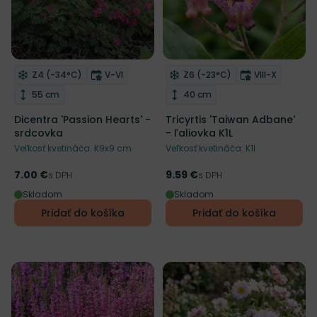
RHS
Mrazuvzdornosť
Doba kvitnutia
Mrazuvzdornosť
Doba kvitnut
Z4 (-34°C)
V-VI
Z6 (-23°C)
VIII-X
Odober do zoznamu želaní
Odober do zoznamu želaní
Výška rastliny
Výška rastliny
55 cm
40 cm
Dicentra 'Passion Hearts' -
Tricyrtis 'Taiwan Adbane'
srdcovka
- ľaliovka K1L
Veľkosť kvetináča: K9x9 cm
Veľkosť kvetináča: K1l
7.00 €
9.59 €
Cena
s DPH
Cena
s DPH
Skladom
Skladom
Pridať do košíka
Pridať do košíka