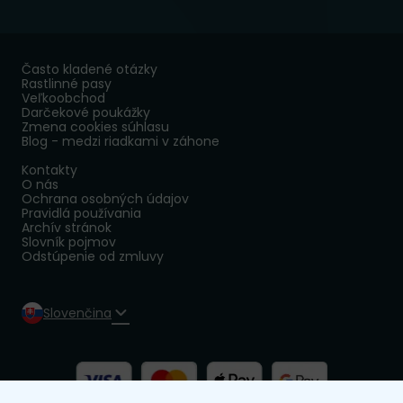
Často kladené otázky
Rastlinné pasy
Veľkoobchod
Darčekové poukážky
Zmena cookies súhlasu
Blog - medzi riadkami v záhone
Kontakty
O nás
Ochrana osobných údajov
Pravidlá používania
Archív stránok
Slovník pojmov
Odstúpenie od zmluvy
Slovenčina