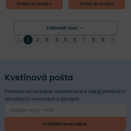
Pridať do košíka
Pridať do košíka
Zobraziť viac
1
2
3
4
5
6
7
8
9
Kvetinová pošta
Prihláste sa na odber newslettera a získaj prehľad o
aktuálnych novinkách a akciách.
Prihlásiť sa na odber