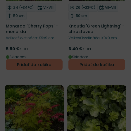
NOVINKA
Mrazuvzdornosť
Doba kvitnutia
Mrazuvzdornosť
Doba kvitnut
Z4 (-34°C)
VI-VIII
Z6 (-23°C)
VII-VIII
Odober do zoznamu želaní
Odober do zoznamu želaní
Výška rastliny
Výška rastliny
50 cm
50 cm
Monarda 'Cherry Pops' -
Knautia 'Green Lightning' -
monarda
chrastavec
Veľkosť kvetináča: K9x9 cm
Veľkosť kvetináča: K9x9 cm
5.90 €
6.40 €
Cena
s DPH
Cena
s DPH
Skladom
Skladom
Pridať do košíka
Pridať do košíka