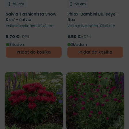
Výška rastliny
Výška rastliny
50 cm
55 cm
Salvia 'Fashionista Snow
Phlox 'Bambini Bullseye' -
Kiss' - šalvia
flox
Veľkosť kvetináča: K9x9 cm
Veľkosť kvetináča: K9x9 cm
6.70 €
6.50 €
Cena
s DPH
Cena
s DPH
Skladom
Skladom
Pridať do košíka
Pridať do košíka