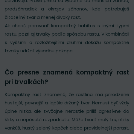
udržiavajú. Práve preto sú výborné do menších záhrad,
predzáhradiek a okrajov záhonov, kde potrebuješ
čitateľný tvar a menej divoký rast.
Ak chceš porovnať kompaktný habitus s inými typmi
rastu, pozri aj
trvalky podľa spôsobu rastu
. V kombinácii
s vyššími a rozložitejšími druhmi dokážu kompaktné
trvalky udržať výsadbu pokope.
Čo presne znamená kompaktný rast
pri trvalkách?
Kompaktný rast znamená, že rastlina má prirodzene
hustejší, pevnejší a lepšie držaný tvar. Nemusí byť vždy
úplne nízka, ale zvyčajne nerastie príliš agresívne do
šírky a nepôsobí rozpadnuto. Môže tvoriť malý trs, nízky
vankúš, hustý zelený kopček alebo pravidelnejší porast,