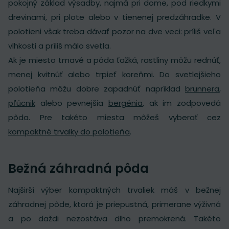
pokojný základ výsadby, najmä pri dome, pod riedkymi
drevinami, pri plote alebo v tienenej predzáhradke. V
polotieni však treba dávať pozor na dve veci: príliš veľa
vlhkosti a príliš málo svetla.
Ak je miesto tmavé a pôda ťažká, rastliny môžu rednúť,
menej kvitnúť alebo trpieť koreňmi. Do svetlejšieho
polotieňa môžu dobre zapadnúť napríklad
brunnera
,
pľúcnik
alebo pevnejšia
bergénia
, ak im zodpovedá
pôda. Pre takéto miesta môžeš vyberať cez
kompaktné trvalky do polotieňa
.
Bežná záhradná pôda
Najširší výber kompaktných trvaliek máš v bežnej
záhradnej pôde, ktorá je priepustná, primerane výživná
a po daždi nezostáva dlho premokrená. Takéto