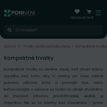
čiť na obsah
Menu
Obľúbené
0.00 €
Hľadať
Trvalky
Úvod
Trvalky podľa spôsobu rastu
Kompaktné trvalky
Kompaktné trvalky
Kompaktné trvalky sú ideálne vtedy, keď chceš krásnu
výsadbu bez toho, aby ti rastliny po čase zabrali
polovicu záhona. Držia si pevnejší tvar, rastú
kultivovanejšie a výborne sa hodia na okraje chodníkov,
do menších záhonov, predzáhradiek, skaliek aj
črepníkov. Nie sú to rastliny bez charakteru - práve