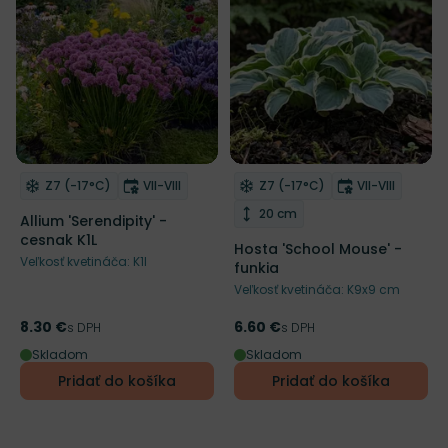
NOVINKA
Mrazuvzdornosť
Doba kvitnutia
Mrazuvzdornosť
Doba kvitnut
Z7 (-17°C)
VII-VIII
Z7 (-17°C)
VII-VIII
Odober do zoznamu želaní
Odober do zoznamu želaní
Výška rastliny
20 cm
Allium 'Serendipity' -
cesnak K1L
Hosta 'School Mouse' -
Veľkosť kvetináča: K1l
funkia
Veľkosť kvetináča: K9x9 cm
8.30 €
6.60 €
Cena
s DPH
Cena
s DPH
Skladom
Skladom
Pridať do košíka
Pridať do košíka