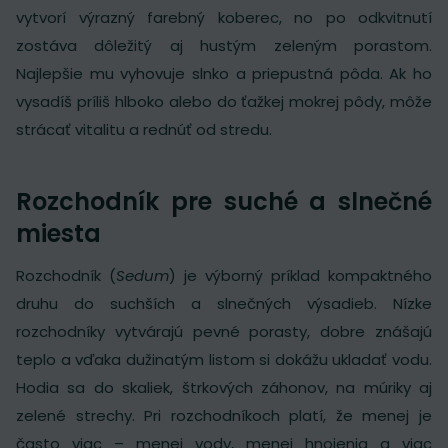
vytvorí výrazný farebný koberec, no po odkvitnutí
zostáva dôležitý aj hustým zeleným porastom.
Najlepšie mu vyhovuje slnko a priepustná pôda. Ak ho
vysadíš príliš hlboko alebo do ťažkej mokrej pôdy, môže
strácať vitalitu a rednúť od stredu.
Rozchodník pre suché a slnečné
miesta
Rozchodník (
Sedum
) je výborný príklad kompaktného
druhu do suchších a slnečných výsadieb. Nízke
rozchodníky vytvárajú pevné porasty, dobre znášajú
teplo a vďaka dužinatým listom si dokážu ukladať vodu.
Hodia sa do skaliek, štrkových záhonov, na múriky aj
zelené strechy. Pri rozchodníkoch platí, že menej je
často viac – menej vody, menej hnojenia a viac