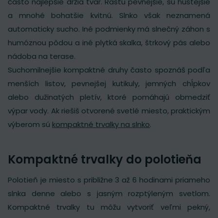
často najlepšie držia tvar. Rastú pevnejšie, sú hustejšie
a mnohé bohatšie kvitnú. Slnko však neznamená
automaticky sucho. Iné podmienky má slnečný záhon s
humóznou pôdou a iné plytká skalka, štrkový pás alebo
nádoba na terase.
Suchomilnejšie kompaktné druhy často spoznáš podľa
menších listov, pevnejšej kutikuly, jemných chĺpkov
alebo dužinatých pletív, ktoré pomáhajú obmedziť
výpar vody. Ak riešiš otvorené svetlé miesto, praktickým
výberom sú
kompaktné trvalky na slnko
.
Kompaktné trvalky do polotieňa
Polotieň je miesto s približne 3 až 6 hodinami priameho
slnka denne alebo s jasným rozptýleným svetlom.
Kompaktné trvalky tu môžu vytvoriť veľmi pekný,