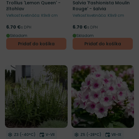
Trollius 'Lemon Queen' -
Salvia 'Fashionista Moulin
žltohlav
Rouge' - šalvia
Veľkosť kvetináča: K9x9 cm
Veľkosť kvetináča: K9x9 cm
6.70 €
6.70 €
Cena
s DPH
Cena
s DPH
Skladom
Skladom
Pridať do košíka
Pridať do košíka
NOVINKA
Mrazuvzdornosť
Doba kvitnutia
Mrazuvzdornosť
Doba kvitnut
Z3 (-40°C)
V-VII
Z5 (-28°C)
VII-IX
Odober do zoznamu želaní
Odober do zoznamu želaní