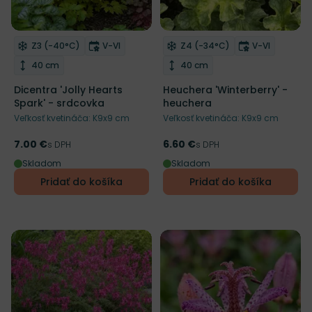
NOVINKA
NOVINKA
Mrazuvzdornosť
Doba kvitnutia
Mrazuvzdornosť
Doba kvitnu
Z3 (-40°C)
V-VI
Z4 (-34°C)
V-VI
Odober do zoznamu želaní
Odober do zoznamu želaní
Výška rastliny
Výška rastliny
40 cm
40 cm
Dicentra 'Jolly Hearts
Heuchera 'Winterberry' -
Spark' - srdcovka
heuchera
Veľkosť kvetináča: K9x9 cm
Veľkosť kvetináča: K9x9 cm
7.00 €
6.60 €
Cena
s DPH
Cena
s DPH
Skladom
Skladom
Pridať do košíka
Pridať do košíka