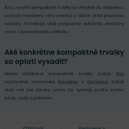
Áno, mnohé kompaktné trvalky sú vhodné do črepníkov,
pretože nezaberú veľa miesta a dobre držia proporciu
nádoby. Potrebujú však priepustný substrát, drenážny
otvor a pravidelnejšiu zálievku.
Aké konkrétne kompaktné trvalky
sa oplatí vysadiť?
Medzi obľúbené kompaktné trvalky patria
flox
,
rozchodník, machovka,
bergénia
a
čemerica
. Každý
druh má iné nároky, preto ho vyberaj podľa svetla,
pôdy, vody a priestoru.
Filtrovať
Predvolené