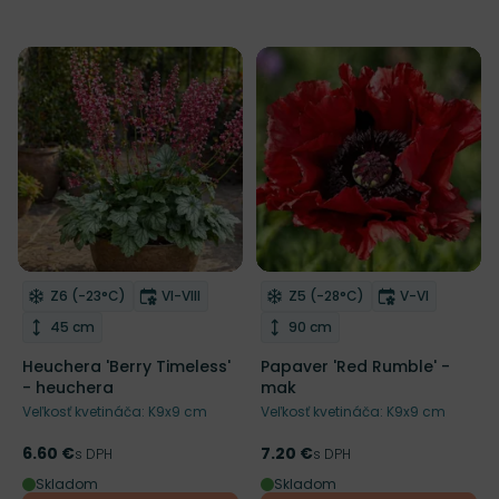
Mrazuvzdornosť
Doba kvitnutia
Mrazuvzdornosť
Doba kvitnut
Z6 (-23°C)
VI-VIII
Z5 (-28°C)
V-VI
Odober do zoznamu želaní
Odober do zoznamu želaní
Výška rastliny
Výška rastliny
45 cm
90 cm
Heuchera 'Berry Timeless'
Papaver 'Red Rumble' -
- heuchera
mak
Veľkosť kvetináča: K9x9 cm
Veľkosť kvetináča: K9x9 cm
6.60 €
7.20 €
Cena
s DPH
Cena
s DPH
Skladom
Skladom