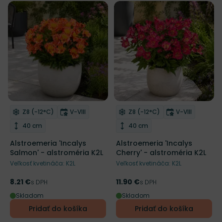
NOVINKA
NOVINKA
Mrazuvzdornosť
Doba kvitnutia
Mrazuvzdornosť
Doba kvitnut
Z8 (-12°C)
V-VIII
Z8 (-12°C)
V-VIII
Odober do zoznamu želaní
Odober do zoznamu želaní
Výška rastliny
Výška rastliny
40 cm
40 cm
Alstroemeria 'Incalys
Alstroemeria 'Incalys
Salmon' - alstroméria K2L
Cherry' - alstroméria K2L
Veľkosť kvetináča: K2L
Veľkosť kvetináča: K2L
8.21 €
11.90 €
Cena
s DPH
Cena
s DPH
Skladom
Skladom
Pridať do košíka
Pridať do košíka