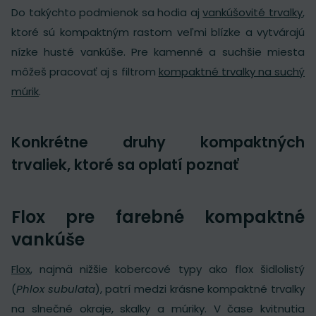
Do takýchto podmienok sa hodia aj
vankúšovité trvalky
,
ktoré sú kompaktným rastom veľmi blízke a vytvárajú
nízke husté vankúše. Pre kamenné a suchšie miesta
môžeš pracovať aj s filtrom
kompaktné trvalky na suchý
múrik
.
Konkrétne druhy kompaktných
trvaliek, ktoré sa oplatí poznať
Flox pre farebné kompaktné
vankúše
Flox
, najmä nižšie kobercové typy ako flox šidlolistý
(
Phlox subulata
), patrí medzi krásne kompaktné trvalky
na slnečné okraje, skalky a múriky. V čase kvitnutia