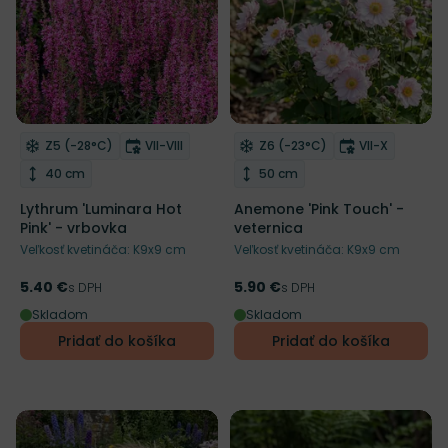
NOVINKA
Mrazuvzdornosť
Doba kvitnutia
Mrazuvzdornosť
Doba kvitnut
Z5 (-28°C)
VII-VIII
Z6 (-23°C)
VII-X
Odober do zoznamu želaní
Odober do zoznamu želaní
Výška rastliny
Výška rastliny
40 cm
50 cm
Lythrum 'Luminara Hot
Anemone 'Pink Touch' -
Pink' - vrbovka
veternica
Veľkosť kvetináča: K9x9 cm
Veľkosť kvetináča: K9x9 cm
5.40 €
5.90 €
Cena
s DPH
Cena
s DPH
Skladom
Skladom
Pridať do košíka
Pridať do košíka