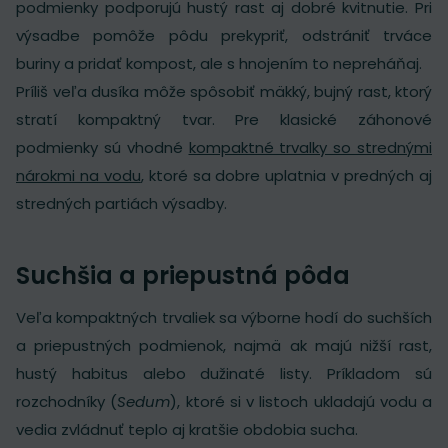
podmienky podporujú hustý rast aj dobré kvitnutie. Pri
výsadbe pomôže pôdu prekypriť, odstrániť trváce
buriny a pridať kompost, ale s hnojením to nepreháňaj.
Príliš veľa dusíka môže spôsobiť mäkký, bujný rast, ktorý
stratí kompaktný tvar. Pre klasické záhonové
podmienky sú vhodné
kompaktné trvalky so strednými
nárokmi na vodu
, ktoré sa dobre uplatnia v predných aj
stredných partiách výsadby.
Suchšia a priepustná pôda
Veľa kompaktných trvaliek sa výborne hodí do suchších
a priepustných podmienok, najmä ak majú nižší rast,
hustý habitus alebo dužinaté listy. Príkladom sú
rozchodníky (
Sedum
), ktoré si v listoch ukladajú vodu a
vedia zvládnuť teplo aj kratšie obdobia sucha.