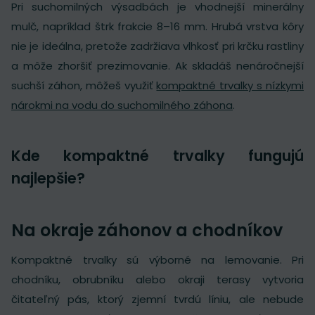
Pri suchomilných výsadbách je vhodnejší minerálny
mulč, napríklad štrk frakcie 8–16 mm. Hrubá vrstva kôry
nie je ideálna, pretože zadržiava vlhkosť pri krčku rastliny
a môže zhoršiť prezimovanie. Ak skladáš nenáročnejší
suchší záhon, môžeš využiť
kompaktné trvalky s nízkymi
nárokmi na vodu do suchomilného záhona
.
Kde kompaktné trvalky fungujú
najlepšie?
Na okraje záhonov a chodníkov
Kompaktné trvalky sú výborné na lemovanie. Pri
chodníku, obrubníku alebo okraji terasy vytvoria
čitateľný pás, ktorý zjemní tvrdú líniu, ale nebude