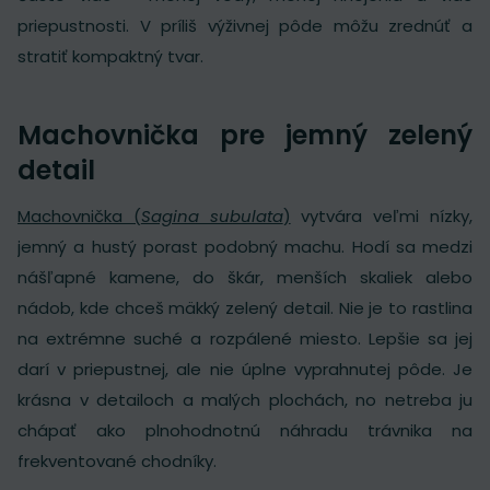
priepustnosti. V príliš výživnej pôde môžu zrednúť a
stratiť kompaktný tvar.
Machovnička pre jemný zelený
detail
Machovnička (
Sagina subulata
)
vytvára veľmi nízky,
jemný a hustý porast podobný machu. Hodí sa medzi
nášľapné kamene, do škár, menších skaliek alebo
nádob, kde chceš mäkký zelený detail. Nie je to rastlina
na extrémne suché a rozpálené miesto. Lepšie sa jej
darí v priepustnej, ale nie úplne vyprahnutej pôde. Je
krásna v detailoch a malých plochách, no netreba ju
chápať ako plnohodnotnú náhradu trávnika na
frekventované chodníky.