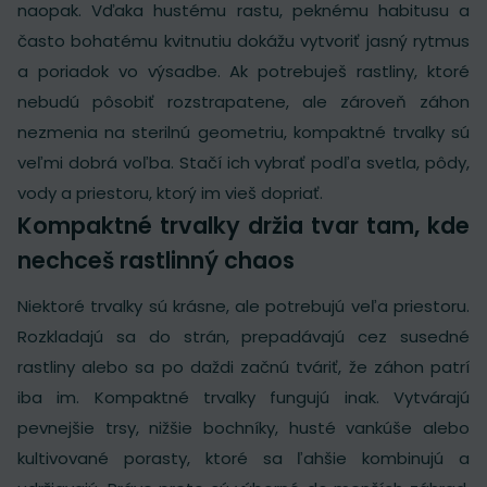
naopak. Vďaka hustému rastu, peknému habitusu a
často bohatému kvitnutiu dokážu vytvoriť jasný rytmus
a poriadok vo výsadbe. Ak potrebuješ rastliny, ktoré
nebudú pôsobiť rozstrapatene, ale zároveň záhon
nezmenia na sterilnú geometriu, kompaktné trvalky sú
veľmi dobrá voľba. Stačí ich vybrať podľa svetla, pôdy,
vody a priestoru, ktorý im vieš dopriať.
Kompaktné trvalky držia tvar tam, kde
nechceš rastlinný chaos
Niektoré trvalky sú krásne, ale potrebujú veľa priestoru.
Rozkladajú sa do strán, prepadávajú cez susedné
rastliny alebo sa po daždi začnú tváriť, že záhon patrí
iba im. Kompaktné trvalky fungujú inak. Vytvárajú
pevnejšie trsy, nižšie bochníky, husté vankúše alebo
kultivované porasty, ktoré sa ľahšie kombinujú a