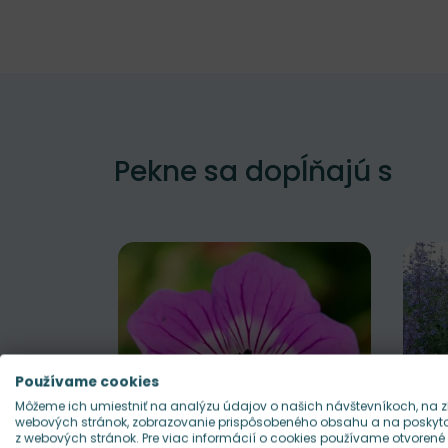
Pekne sa dopĺňajú s
Používame cookies
Môžeme ich umiestniť na analýzu údajov o našich návštevníkoch, na z
webových stránok, zobrazovanie prispôsobeného obsahu a na poskytov
z webových stránok. Pre viac informácií o cookies používame otvorené