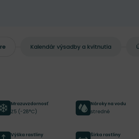
re
Kalendár výsadby a kvitnutia
Ú
Mrazuvzdornosť
Nároky na vodu
Z5 (-28°C)
stredné
Výška rastliny
Šírka rastliny