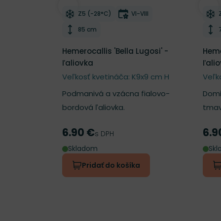
Odober do zoznamu želaní
Odo
Mrazuvzdornosť
Doba kvitnutia
Z5 (-28°C)
VI-VIII
Výška rastliny
85 cm
Hemerocallis 'Bella Lugosi' -
Heme
ľaliovka
ľali
Veľkosť kvetináča: K9x9 cm H
Veľk
Podmanivá a vzácna fialovo-
Domi
bordová ľaliovka.
tmav
6.90 €
6.9
Cena
Cen
s DPH
Skladom
Sk
Pridať do košíka