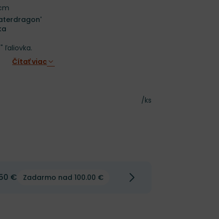
 cm
aterdragon'
ka
 ľaliovka.
Čítať viac
Cena za kus
/ks
50 €
Zadarmo nad 100.00 €