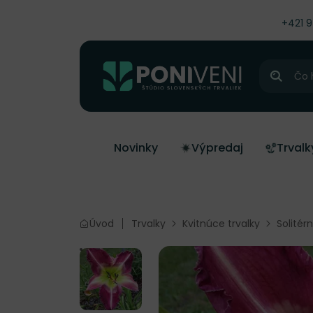
čiť na obsah
+421 
Hľadať
Novinky
Výpredaj
Trvalk
Úvod
Trvalky
Kvitnúce trvalky
Solitér