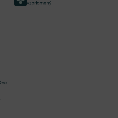
vzpriamený
ižne
.