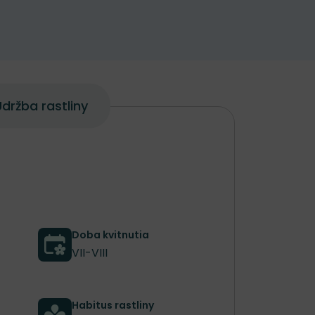
držba rastliny
Doba kvitnutia
VII-VIII
Habitus rastliny