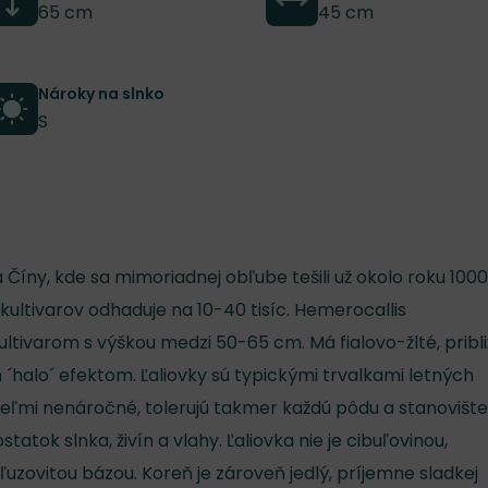
65 cm
45 cm
Nároky na slnko
S
 Číny, kde sa mimoriadnej obľube tešili už okolo roku 1000
 kultivarov odhaduje na 10-40 tisíc. Hemerocallis
ltivarom s výškou medzi 50-65 cm. Má fialovo-žlté, pribl
 ´halo´ efektom. Ľaliovky sú typickými trvalkami letných
eľmi nenáročné, tolerujú takmer každú pôdu a stanovište
tok slnka, živín a vlahy. Ľaliovka nie je cibuľovinou,
uzovitou bázou. Koreň je zároveň jedlý, príjemne sladkej