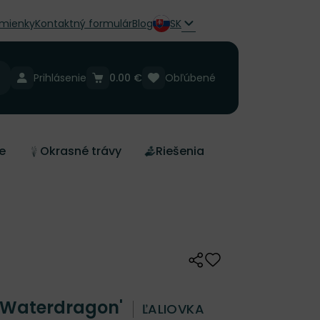
mienky
Kontaktný formulár
Blog
SK
Prihlásenie
0.00 €
Obľúbené
e
Okrasné trávy
Riešenia
Zdieľať
Odober do zoznamu 
 'Waterdragon'
ĽALIOVKA