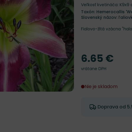
Veľkosť kvetináča: K9x9
Taxón: Hemerocallis 'W
Slovenský názov: ľaliov
Fialovo-žltá vzácna "halo"
6.65 €
Cena
vrátane DPH
Nie je skladom
Doprava od 5.