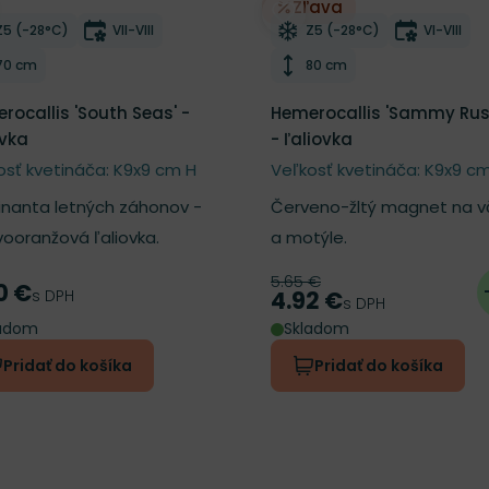
Zľava
ber do zoznamu želaní
Odober do zoznamu želan
Mrazuvzdornosť
Doba kvitnutia
Mrazuvzdornosť
Doba kvi
Z5 (-28°C)
VII-VIII
Z5 (-28°C)
VI-VIII
Výška rastliny
Výška rastliny
70 cm
80 cm
rocallis 'South Seas' -
Hemerocallis 'Sammy Russ
ovka
- ľaliovka
osť kvetináča: K9x9 cm H
Veľkosť kvetináča: K9x9 c
nanta letných záhonov -
Červeno-žltý magnet na v
ooranžová ľaliovka.
a motýle.
5.65 €
Pôvodná cena
0 €
a
s DPH
4.92 €
Cena
s DPH
ladom
Skladom
Pridať do košíka
Pridať do košíka