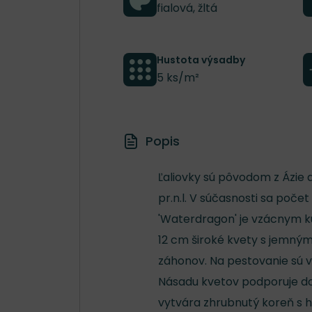
fialová, žltá
Hustota výsadby
5 ks/m²
Popis
Ľaliovky sú pôvodom z Ázie a
pr.n.l. V súčasnosti sa počet
'Waterdragon' je vzácnym ku
12 cm široké kvety s jemným
záhonov. Na pestovanie sú v
Násadu kvetov podporuje dosta
vytvára zhrubnutý koreň s hľ