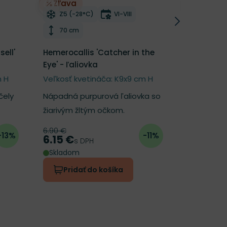
Zľava
í
Odober do zoznamu želaní
Odober d
tnutia
Mrazuvzdornosť
Doba kvitnutia
Mrazu
Z5 (-28°C)
VI-VIII
Z5 (-2
Výška rastliny
Výška 
70 cm
70 cm
ell'
Hemerocallis 'Catcher in the
Hemerocal
Eye' - ľaliovka
Apache’ -
m H
Veľkosť kvetináča: K9x9 cm H
Veľkosť kv
čely
Nápadná purpurová ľaliovka so
Majestátna
žiarivým žltým očkom.
šarlátovo
6.90 €
Pôvodná cena
6.90 €
-13%
-11%
Cena
s
6.15 €
Cena
s DPH
Skladom
Skladom
Pridať do košíka
Prida