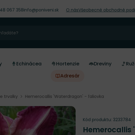
948 067 358
info@poniveni.sk
O nás
Všeobecné obchodné pod
y
Echinácea
Hortenzie
Dreviny
Ruž
Adresár
ne trvalky
Hemerocallis 'Waterdragon' - ľaliovka
Kód produktu:
3233784
Hemerocallis