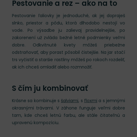
Pestovanie a rez – ako na to
Pestovanie ľaliovky je jednoduché, ak jej dopraješ
slnko, priestor a pôdu, ktorá dlhodobo nestojí vo
vode. Po výsadbe ju zalievaj pravidelnejšie, po
zakorenení už zvláda bežné letné podmienky veľmi
dobre. Odkvitnuté kvety môžeš priebežne
odstraňovať, aby porast pôsobil čistejšie. Na jar stačí
trs vyčistiť a staršie rastliny môžeš po rokoch rozdeliť,
ak ich chceš omladiť alebo rozmnožiť.
S čím ju kombinovať
Krásne sa kombinuje s
šalviami
, s
floxmi
a s jemnými
okrasnými trávami. V záhone funguje veľmi dobre
tam, kde chceš letnú farbu, ale stále čitateľnú a
upravenú kompozíciu.