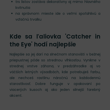
trs listov zostáva dekoratívny aj mimo hlavného
kvitnutia
na správnom mieste ide o veľmi spoľahlivú a
vďačnú trvalku
Kde sa ľaliovka 'Catcher in
the Eye' hodí najlepšie
Najlepšie sa jej darí na slnečnom stanovišti v bežnej
priepustnej pôde so strednou vlhkosťou. Vynikne v
strednej vrstve záhona, v predzáhradke aj vo
väčších letných výsadbách, kde potrebuješ farbu,
ale nechceš rastlinu náročnú na každodennú
starostlivosť. Dobre funguje v opakovaní po
viacerých kusoch aj ako jeden silnejší farebný
akcent.