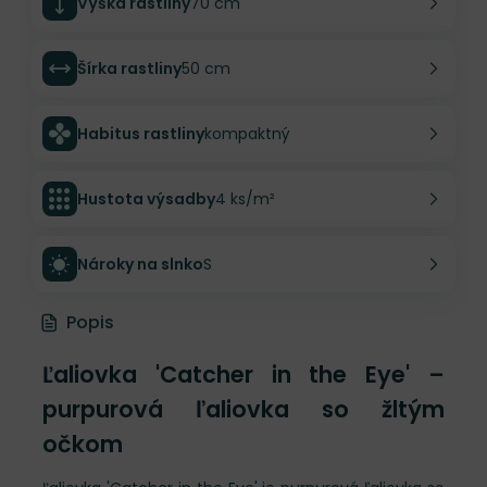
Výška rastliny
70 cm
Šírka rastliny
50 cm
Habitus rastliny
kompaktný
Hustota výsadby
4 ks/m²
Nároky na slnko
S
Popis
Ľaliovka 'Catcher in the Eye' –
purpurová ľaliovka so žltým
očkom