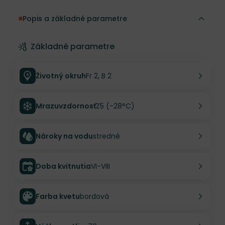
Popis a základné parametre
Základné parametre
Životný okruh
Fr 2, B 2
Mrazuvzdornosť
Z5 (-28°C)
Nároky na vodu
stredné
Doba kvitnutia
VI-VIII
Farba kvetu
bordová