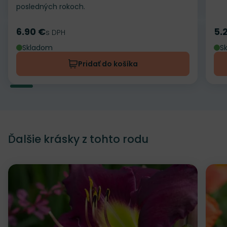
posledných rokoch.
6.90 €
5.
Cena
s DPH
Ce
Skladom
S
Pridať do košíka
Ďalšie krásky z tohto rodu