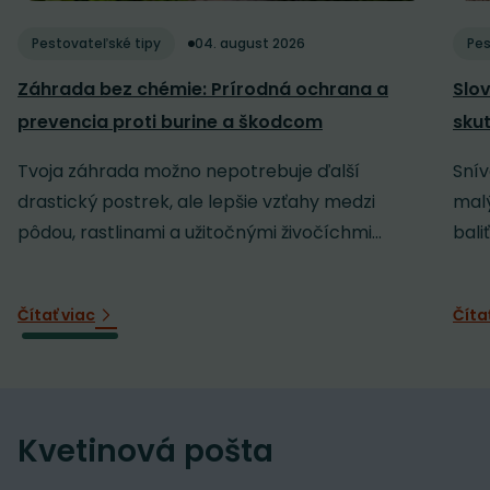
Pestovateľské tipy
04. august 2026
Pes
Záhrada bez chémie: Prírodná ochrana a
Slov
prevencia proti burine a škodcom
sku
Tvoja záhrada možno nepotrebuje ďalší
Snív
drastický postrek, ale lepšie vzťahy medzi
malý
pôdou, rastlinami a užitočnými živočíchmi...
baliť
Čítať viac
Číta
Kvetinová pošta