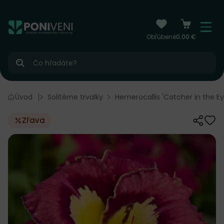
čiť na obsah
Menu
Obľúbené
0.00 €
Hľadať
úce trvalky
Úvod
Solitérne trvalky
Hemerocallis 'Catcher in the Eye
Zľava
Zdieľať
Odo