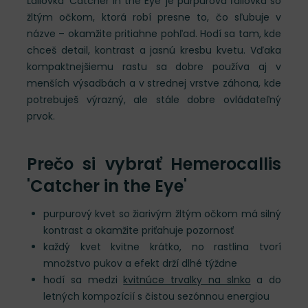
Ľaliovka 'Catcher in the Eye' je purpurová ľaliovka so
žltým očkom, ktorá robí presne to, čo sľubuje v
názve – okamžite pritiahne pohľad. Hodí sa tam, kde
chceš detail, kontrast a jasnú kresbu kvetu. Vďaka
kompaktnejšiemu rastu sa dobre používa aj v
menších výsadbách a v strednej vrstve záhona, kde
potrebuješ výrazný, ale stále dobre ovládateľný
prvok.
Prečo si vybrať Hemerocallis
'Catcher in the Eye'
purpurový kvet so žiarivým žltým očkom má silný
kontrast a okamžite priťahuje pozornosť
každý kvet kvitne krátko, no rastlina tvorí
množstvo pukov a efekt drží dlhé týždne
hodí sa medzi
kvitnúce trvalky na slnko
a do
letných kompozícií s čistou sezónnou energiou