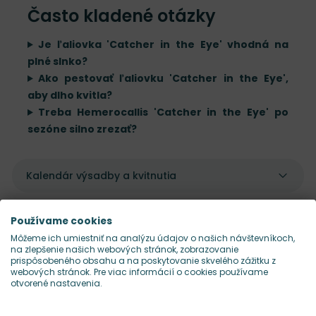
Často kladené otázky
Je ľaliovka 'Catcher in the Eye' vhodná na
plné slnko?
Ako pestovať ľaliovku 'Catcher in the Eye',
aby dlho kvitla?
Treba Hemerocallis 'Catcher in the Eye' po
sezóne silno zrezať?
Kalendár výsadby a kvitnutia
Údržba rastliny
Používame cookies
Môžeme ich umiestniť na analýzu údajov o našich návštevníkoch,
na zlepšenie našich webových stránok, zobrazovanie
prispôsobeného obsahu a na poskytovanie skvelého zážitku z
webových stránok. Pre viac informácií o cookies používame
otvorené nastavenia.
Pekne sa dopĺňajú s