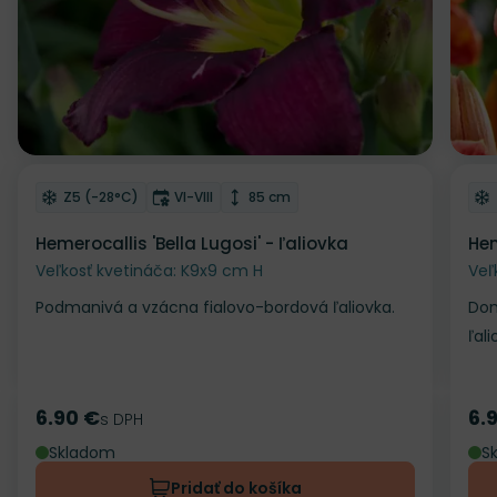
Odober do zoznamu želaní
Od
Mrazuvzdornosť
Doba kvitnutia
Výška rastliny
Z5 (-28°C)
VI-VIII
85 cm
Hemerocallis 'Bella Lugosi' - ľaliovka
Hem
Veľkosť kvetináča: K9x9 cm H
Veľ
Podmanivá a vzácna fialovo-bordová ľaliovka.
Dom
ľali
6.90 €
6.
Cena
s DPH
Ce
Skladom
S
Pridať do košíka