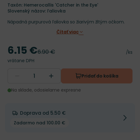
Taxón: Hemerocallis 'Catcher in the Eye'
Slovenský názov: ľaliovka
Nápadná purpurová ľaliovka so žiarivým žltým očkom.
Čítať viac
6.15 €
Cena
6.90 €
Pôvodná cena
Cena 
/ks
vrátane DPH
Pridať do košíka
Na sklade, odosielame expresne
Doprava od 5.50 €
Zadarmo nad 100.00 €