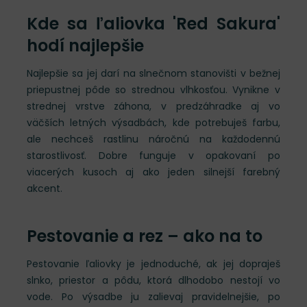
Kde sa ľaliovka 'Red Sakura'
hodí najlepšie
Najlepšie sa jej darí na slnečnom stanovišti v bežnej
priepustnej pôde so strednou vlhkosťou. Vynikne v
strednej vrstve záhona, v predzáhradke aj vo
väčších letných výsadbách, kde potrebuješ farbu,
ale nechceš rastlinu náročnú na každodennú
starostlivosť. Dobre funguje v opakovaní po
viacerých kusoch aj ako jeden silnejší farebný
akcent.
Pestovanie a rez – ako na to
Pestovanie ľaliovky je jednoduché, ak jej dopraješ
slnko, priestor a pôdu, ktorá dlhodobo nestojí vo
vode. Po výsadbe ju zalievaj pravidelnejšie, po