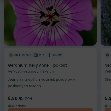
Odober do zoznamu želaní
Od
Mrazuvzdornosť
Doba kvitnutia
Výška rastliny
Z5 (-28°C)
V-X
45 cm
Geranium 'Kelly Anne' - pakost
Nep
Veľkosť kvetináča: K9x9 cm
Veľ
Jedna z najlepších noviniek pakostov v
Dlh
posledných rokoch.
6.90 €
5.
Cena
s DPH
Ce
Skladom
S