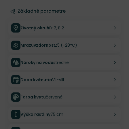
Základné parametre
Životný okruh
Fr 2, B 2
Mrazuvzdornosť
Z5 (-28°C)
Nároky na vodu
stredné
Doba kvitnutia
VII-VIII
Farba kvetu
červená
Výška rastliny
75 cm