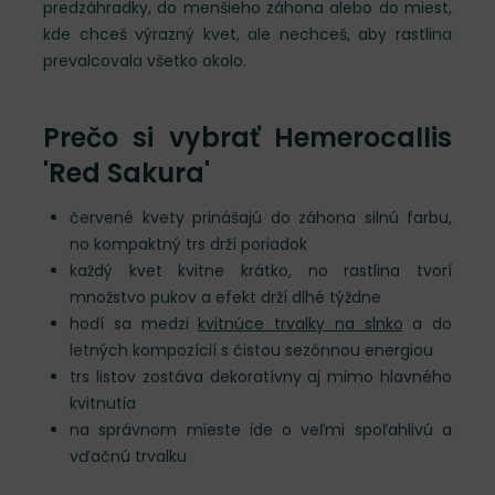
predzáhradky, do menšieho záhona alebo do miest,
kde chceš výrazný kvet, ale nechceš, aby rastlina
prevalcovala všetko okolo.
Prečo si vybrať Hemerocallis
'Red Sakura'
červené kvety prinášajú do záhona silnú farbu,
no kompaktný trs drží poriadok
každý kvet kvitne krátko, no rastlina tvorí
množstvo pukov a efekt drží dlhé týždne
hodí sa medzi
kvitnúce trvalky na slnko
a do
letných kompozícií s čistou sezónnou energiou
trs listov zostáva dekoratívny aj mimo hlavného
kvitnutia
na správnom mieste ide o veľmi spoľahlivú a
vďačnú trvalku