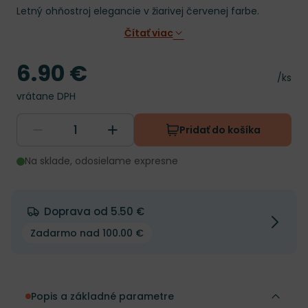
Letný ohňostroj elegancie v žiarivej červenej farbe.
Čítať viac
6.90 €
Cena
Cena 
/ks
vrátane DPH
Pridať do košíka
Na sklade, odosielame expresne
Doprava od 5.50 €
Zadarmo nad 100.00 €
Popis a základné parametre