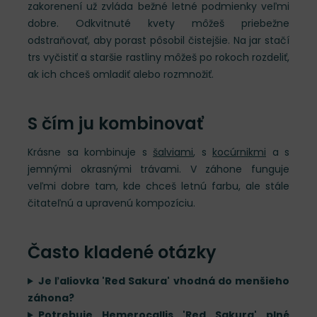
zakorenení už zvláda bežné letné podmienky veľmi
dobre. Odkvitnuté kvety môžeš priebežne
odstraňovať, aby porast pôsobil čistejšie. Na jar stačí
trs vyčistiť a staršie rastliny môžeš po rokoch rozdeliť,
ak ich chceš omladiť alebo rozmnožiť.
S čím ju kombinovať
Krásne sa kombinuje s
šalviami
, s
kocúrnikmi
a s
jemnými okrasnými trávami. V záhone funguje
veľmi dobre tam, kde chceš letnú farbu, ale stále
čitateľnú a upravenú kompozíciu.
Často kladené otázky
Je ľaliovka 'Red Sakura' vhodná do menšieho
záhona?
Potrebuje Hemerocallis 'Red Sakura' plné