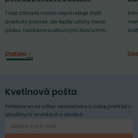
Tvoja záhrada možno nepotrebuje ďalší
Snív
drastický postrek, ale lepšie vzťahy medzi
malý
pôdou, rastlinami a užitočnými živočíchmi...
baliť
Čítať viac
Číta
Kvetinová pošta
Prihláste sa na odber newslettera a získaj prehľad o
aktuálnych novinkách a akciách.