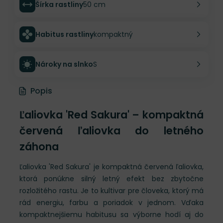
Šírka rastliny
50 cm
Habitus rastliny
kompaktný
Nároky na slnko
S
Popis
Ľaliovka 'Red Sakura' – kompaktná
červená ľaliovka do letného
záhona
Ľaliovka 'Red Sakura' je kompaktná červená ľaliovka,
ktorá ponúkne silný letný efekt bez zbytočne
rozložitého rastu. Je to kultivar pre človeka, ktorý má
rád energiu, farbu a poriadok v jednom. Vďaka
kompaktnejšiemu habitusu sa výborne hodí aj do