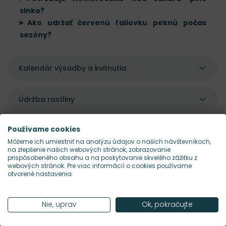
slnko?
Ako udržať červenú ľaliovku peknú počas
sezóny?
Kalendár výsadby a kvitnutia
Údržba rastliny
Používame cookies
Môžeme ich umiestniť na analýzu údajov o našich návštevníkoch,
na zlepšenie našich webových stránok, zobrazovanie
prispôsobeného obsahu a na poskytovanie skvelého zážitku z
Pekne sa dopĺňajú s
webových stránok. Pre viac informácií o cookies používame
otvorené nastavenia.
Nie, uprav
Ok, pokračujte