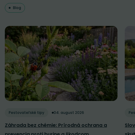
Blog
Pestovateľské tipy
04. august 2026
Pes
Záhrada bez chémie: Prírodná ochrana a
Slov
prevencia proti burine a škodcom
sku