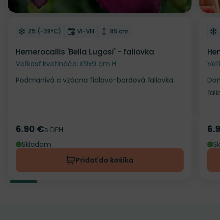
Odober do zoznamu želaní
Od
Mrazuvzdornosť
Doba kvitnutia
Výška rastliny
Z5 (-28°C)
VI-VIII
85 cm
Hemerocallis 'Bella Lugosi' - ľaliovka
Hem
Veľkosť kvetináča: K9x9 cm H
Veľ
Podmanivá a vzácna fialovo-bordová ľaliovka.
Dom
ľali
6.90 €
6.
Cena
s DPH
Ce
Skladom
S
Pridať do košíka