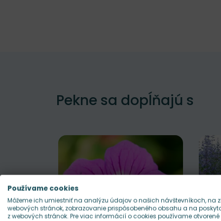
Pekne sa dopĺňajú s
Používame cookies
Môžeme ich umiestniť na analýzu údajov o našich návštevníkoch, na z
webových stránok, zobrazovanie prispôsobeného obsahu a na poskytov
z webových stránok. Pre viac informácií o cookies používame otvorené