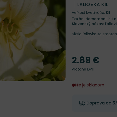
ĽALIOVKA K1L
Veľkosť kvetináča: K1l
Taxón: Hemerocallis 'Lo
Slovenský názov: ľaliov
Nižšia ľaliovka so smota
2.89 €
Cena
vrátane DPH
Nie je skladom
Doprava od 5.