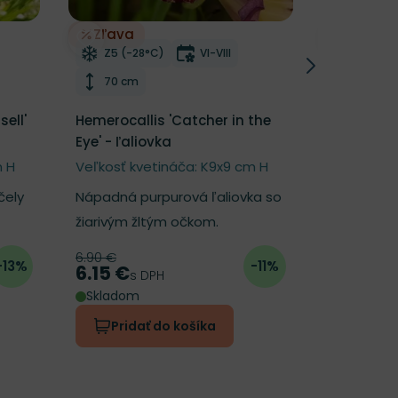
Zľava
í
Odober do zoznamu želaní
Odober d
tnutia
Mrazuvzdornosť
Doba kvitnutia
Mrazu
Z5 (-28°C)
VI-VIII
Z5 (-2
Výška rastliny
Výška 
70 cm
70 cm
ell'
Hemerocallis 'Catcher in the
Hemerocal
Eye' - ľaliovka
Apache’ -
m H
Veľkosť kvetináča: K9x9 cm H
Veľkosť kv
čely
Nápadná purpurová ľaliovka so
Majestátna
žiarivým žltým očkom.
šarlátovo
6.90 €
Pôvodná cena
6.90 €
-13%
-11%
Cena
s
6.15 €
Cena
s DPH
Skladom
Skladom
Pridať do košíka
Prida