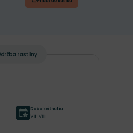
Pridať do košíka
Prida
držba rastliny
Doba kvitnutia
VII-VIII