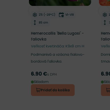
Odober do zoznamu želaní
Odo
Mrazuvzdornosť
Doba kvitnutia
Z5 (-28°C)
VI-VIII
Výška rastliny
85 cm
Hemerocallis 'Bella Lugosi' -
Heme
ľaliovka
ľali
Veľkosť kvetináča: K9x9 cm H
Veľk
Podmanivá a vzácna fialovo-
Domi
bordová ľaliovka.
tmav
6.90 €
6.9
Cena
Cen
s DPH
Skladom
Sk
Pridať do košíka