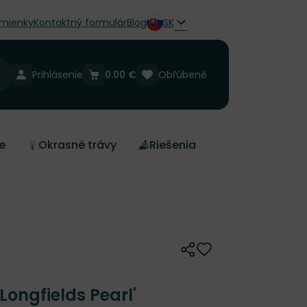
mienky
Kontaktný formulár
Blog
SK
Prihlásenie
0.00 €
Obľúbené
e
Okrasné trávy
Riešenia
Zdieľať
Odober do zoznamu 
Longfields Pearl'