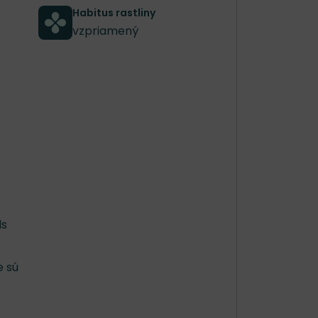
Habitus rastliny
vzpriamený
ds
e sú