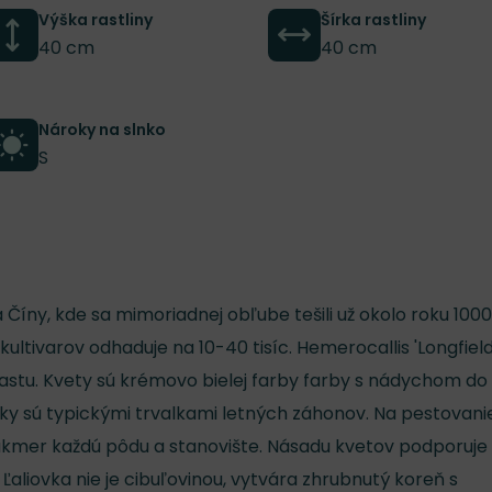
Výška rastliny
Šírka rastliny
40 cm
40 cm
Nároky na slnko
S
 Číny, kde sa mimoriadnej obľube tešili už okolo roku 1000
 kultivarov odhaduje na 10-40 tisíc. Hemerocallis 'Longfiel
 vzrastu. Kvety sú krémovo bielej farby farby s nádychom do
ovky sú typickými trvalkami letných záhonov. Na pestovani
takmer každú pôdu a stanovište. Násadu kvetov podporuje
. Ľaliovka nie je cibuľovinou, vytvára zhrubnutý koreň s