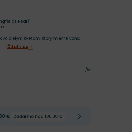
ngfields Pearl'
ka
novo bielym kvetom, ktorý mierne vonia.
Čítať viac
Cena za kus
/ks
50 €
Zadarmo nad 100.00 €