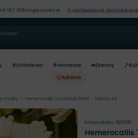
948 067 358
info@poniveni.sk
O nás
Všeobecné obchodné pod
y
Echinácea
Hortenzie
Dreviny
Ruž
Adresár
ne trvalky
Hemerocallis 'Longfields Pearl' - ľaliovka K1L
Kód produktu:
9251018
Hemerocallis '