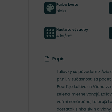
Farba kvetu
biela
Hustota výsadby
4 ks/m²
Popis
Ľaliovky sú pôvodom z Ázie a
pr.n.l. V súčasnosti sa počet
Pearl', je kultivar nižšieho
zelena, mierne voňajú. Ľali
veľmi nenáročné, tolerujú 
dostatok slnka, živín a vlahy