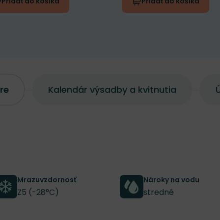
Pridať do košíka
Pridať do košíka
re
Kalendár výsadby a kvitnutia
Ú
Mrazuvzdornosť
Nároky na vodu
Z5 (-28°C)
stredné