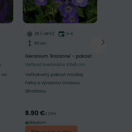
NOVINKA
í
Odober do zoznamu želaní
Odober d
tnutia
Mrazuvzdornosť
Doba kvitnutia
Mrazu
Z5 (-28°C)
V-X
Z5 (-2
Výška rastliny
Výška 
50 cm
25 cm
Geranium 'Rozanne' - pakost
Geum 'Pet
kuklík
m
Veľkosť kvetináča: K9x9 cm
Veľkosť k
 vo
Veľkokvetý pakost modrej
Nadýchaný 
farby s výraznou tmavou
broskyňov
žilnatinou.
kvetmi.
8.90 €
7.30 €
Cena
Cena
s DPH
s
Skladom
Skladom