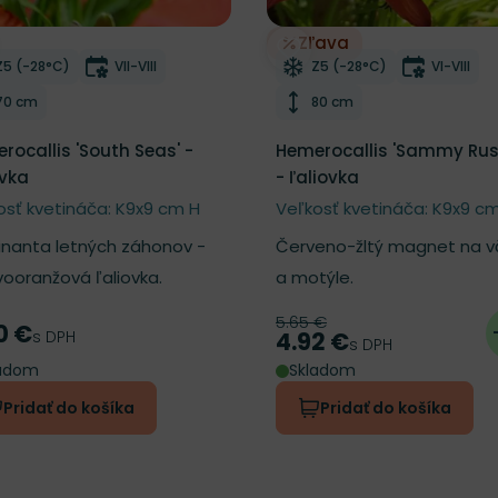
Zľava
ber do zoznamu želaní
Odober do zoznamu želan
Mrazuvzdornosť
Doba kvitnutia
Mrazuvzdornosť
Doba kvi
Z5 (-28°C)
VII-VIII
Z5 (-28°C)
VI-VIII
Výška rastliny
Výška rastliny
70 cm
80 cm
rocallis 'South Seas' -
Hemerocallis 'Sammy Russ
ovka
- ľaliovka
osť kvetináča: K9x9 cm H
Veľkosť kvetináča: K9x9 c
nanta letných záhonov -
Červeno-žltý magnet na v
ooranžová ľaliovka.
a motýle.
5.65 €
Pôvodná cena
0 €
a
s DPH
4.92 €
Cena
s DPH
ladom
Skladom
Pridať do košíka
Pridať do košíka