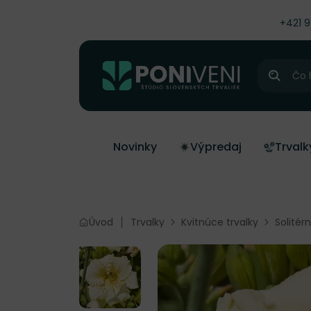
čiť na obsah
+421 
Hľadať
Novinky
Výpredaj
Trvalk
Úvod
Trvalky
Kvitnúce trvalky
Solitér