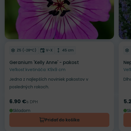
Odober do zoznamu želaní
Od
Mrazuvzdornosť
Doba kvitnutia
Výška rastliny
Z5 (-28°C)
V-X
45 cm
Geranium 'Kelly Anne' - pakost
Nep
Veľkosť kvetináča: K9x9 cm
Veľ
Jedna z najlepších noviniek pakostov v
Dlh
posledných rokoch.
6.90 €
5.
Cena
s DPH
Ce
Skladom
S
Pridať do košíka