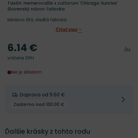
Taxón: Hemerocallis x cultorum 'Chicago Sunrise'
Slovenský názov: ľaliovka
Medovo žltá, sladká ľaliovka.
Čítať viac
6.14 €
Cena
Cena 
/ks
vrátane DPH
Nie je skladom
Doprava od 5.50 €
Zadarmo nad 100.00 €
Ďalšie krásky z tohto rodu