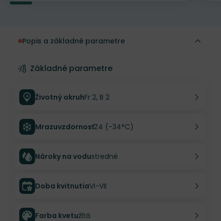
Popis a základné parametre
Základné parametre
Životný okruh
Fr 2, B 2
Mrazuvzdornosť
Z4 (-34°C)
Nároky na vodu
stredné
Doba kvitnutia
VI-VII
Farba kvetu
žltá