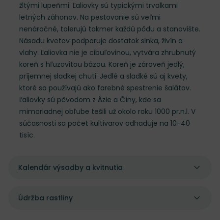
žltými lupeňmi. Ľaliovky sú typickými trvalkami
letných záhonov. Na pestovanie sú veľmi
nenáročné, tolerujú takmer každú pôdu a stanovište.
Násadu kvetov podporuje dostatok slnka, živín a
vlahy. Ľaliovka nie je cibuľovinou, vytvára zhrubnutý
koreň s hľuzovitou bázou. Koreň je zároveň jedlý,
príjemnej sladkej chuti. Jedlé a sladké sú aj kvety,
ktoré sa používajú ako farebné spestrenie šalátov.
Ľaliovky sú pôvodom z Ázie a Číny, kde sa
mimoriadnej obľube tešili už okolo roku 1000 pr.n.l. V
súčasnosti sa počet kultivarov odhaduje na 10-40
tisíc.
Kalendár výsadby a kvitnutia
Údržba rastliny