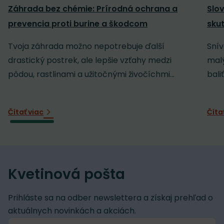
Záhrada bez chémie: Prírodná ochrana a
Slov
prevencia proti burine a škodcom
sku
Tvoja záhrada možno nepotrebuje ďalší
Snív
drastický postrek, ale lepšie vzťahy medzi
malý
pôdou, rastlinami a užitočnými živočíchmi...
baliť
Čítať viac
Číta
Kvetinová pošta
Prihláste sa na odber newslettera a získaj prehľad o
aktuálnych novinkách a akciách.