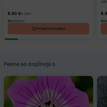
ľali
6.90 €
6.
Cena
s DPH
Ce
Skladom
S
Pridať do košíka
Pekne sa dopĺňajú s