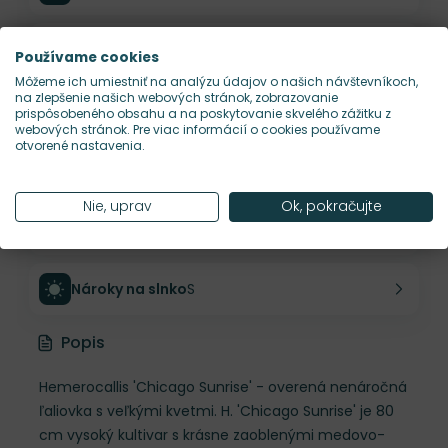
Výška rastliny
80 cm
Používame cookies
Môžeme ich umiestniť na analýzu údajov o našich návštevníkoch,
na zlepšenie našich webových stránok, zobrazovanie
Šírka rastliny
50 cm
prispôsobeného obsahu a na poskytovanie skvelého zážitku z
webových stránok. Pre viac informácií o cookies používame
otvorené nastavenia.
Habitus rastliny
vzpriamený
Nie, uprav
Ok, pokračujte
Hustota výsadby
4 ks/m²
Nároky na slnko
S
Popis
Hemerocallis 'Chicago Sunrise' - overená nenáročná
ľaliovka s veľkými kvetmi. H. 'Chicago Sunrise' je 80
cm vysoký kultivar s krásne zaoblenými medovo-