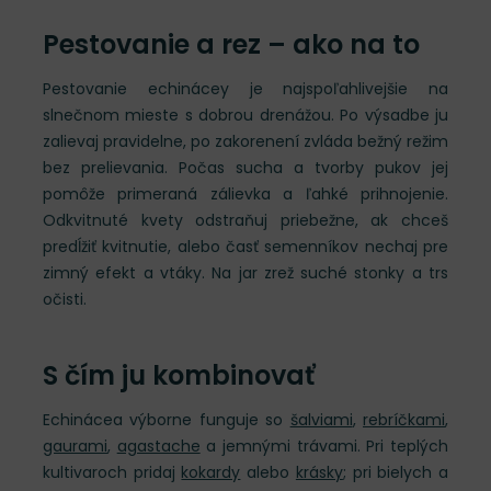
Pestovanie a rez – ako na to
Pestovanie echinácey je najspoľahlivejšie na
slnečnom mieste s dobrou drenážou. Po výsadbe ju
zalievaj pravidelne, po zakorenení zvláda bežný režim
bez prelievania. Počas sucha a tvorby pukov jej
pomôže primeraná zálievka a ľahké prihnojenie.
Odkvitnuté kvety odstraňuj priebežne, ak chceš
predĺžiť kvitnutie, alebo časť semenníkov nechaj pre
zimný efekt a vtáky. Na jar zrež suché stonky a trs
očisti.
S čím ju kombinovať
Echinácea výborne funguje so
šalviami
,
rebríčkami
,
gaurami
,
agastache
a jemnými trávami. Pri teplých
kultivaroch pridaj
kokardy
alebo
krásky
; pri bielych a