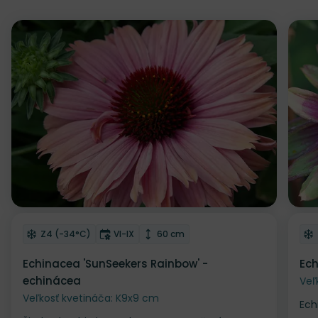
Odober do zoznamu želaní
Od
Mrazuvzdornosť
Doba kvitnutia
Výška rastliny
Z4 (-34°C)
VI-IX
60 cm
Echinacea 'SunSeekers Rainbow' -
Ech
echinácea
Veľ
Veľkosť kvetináča: K9x9 cm
Ech