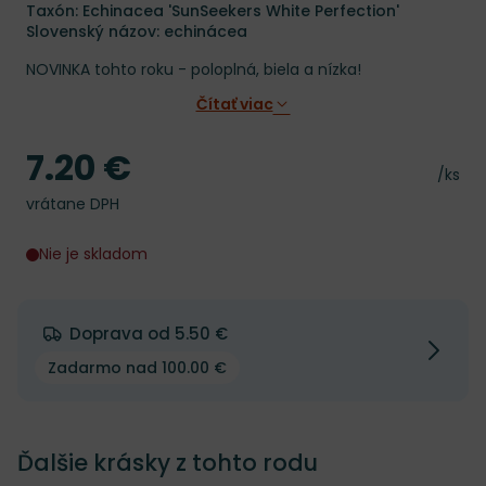
Taxón: Echinacea 'SunSeekers White Perfection'
Slovenský názov: echinácea
NOVINKA tohto roku - poloplná, biela a nízka!
Čítať viac
7.20 €
Cena
Cena 
/ks
vrátane DPH
Nie je skladom
Doprava od 5.50 €
Zadarmo nad 100.00 €
Ďalšie krásky z tohto rodu