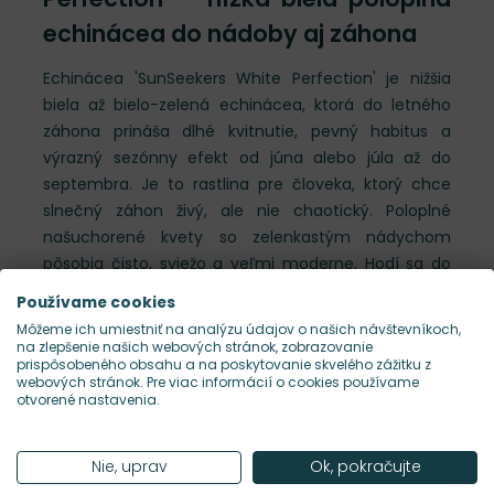
echinácea do nádoby aj záhona
Echinácea 'SunSeekers White Perfection' je nižšia
biela až bielo-zelená echinácea, ktorá do letného
záhona prináša dlhé kvitnutie, pevný habitus a
výrazný sezónny efekt od júna alebo júla až do
septembra. Je to rastlina pre človeka, ktorý chce
slnečný záhon živý, ale nie chaotický. Poloplné
našuchorené kvety so zelenkastým nádychom
pôsobia čisto, sviežo a veľmi moderne. Hodí sa do
klasickej aj modernej výsadby, do predzáhradky aj k
Používame cookies
terase, kde oceníš jej farbu, trvácnosť a záujem
Môžeme ich umiestniť na analýzu údajov o našich návštevníkoch,
opeľovačov.
na zlepšenie našich webových stránok, zobrazovanie
prispôsobeného obsahu a na poskytovanie skvelého zážitku z
webových stránok. Pre viac informácií o cookies používame
otvorené nastavenia.
Prečo si vybrať tento kultivar
poloplné našuchorené kvety so zelenkastým
Nie, uprav
Ok, pokračujte
nádychom pôsobia čisto, sviežo a veľmi