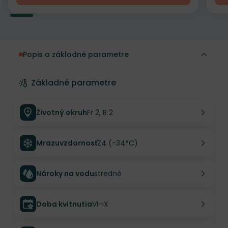
Popis a základné parametre
Základné parametre
Životný okruh
Fr 2, B 2
Mrazuvzdornosť
Z4 (-34°C)
Nároky na vodu
stredné
Doba kvitnutia
VI-IX