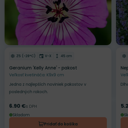
Odober do zoznamu želaní
Od
Mrazuvzdornosť
Doba kvitnutia
Výška rastliny
Z5 (-28°C)
V-X
45 cm
Geranium 'Kelly Anne' - pakost
Nep
Veľkosť kvetináča: K9x9 cm
Veľ
Jedna z najlepších noviniek pakostov v
Dlh
posledných rokoch.
6.90 €
5.
Cena
s DPH
Ce
Skladom
S
Pridať do košíka