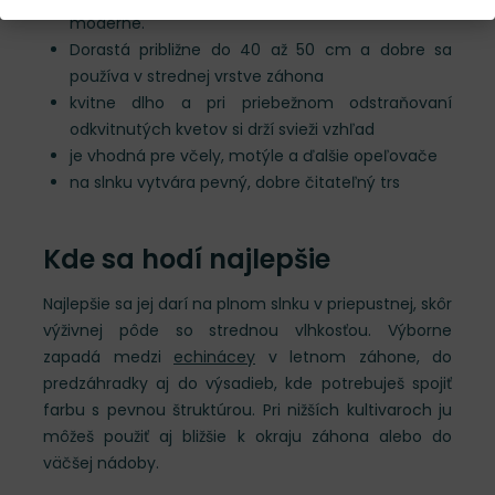
moderne.
Dorastá približne do 40 až 50 cm a dobre sa
používa v strednej vrstve záhona
kvitne dlho a pri priebežnom odstraňovaní
odkvitnutých kvetov si drží svieži vzhľad
je vhodná pre včely, motýle a ďalšie opeľovače
na slnku vytvára pevný, dobre čitateľný trs
Kde sa hodí najlepšie
Najlepšie sa jej darí na plnom slnku v priepustnej, skôr
výživnej pôde so strednou vlhkosťou. Výborne
zapadá medzi
echinácey
v letnom záhone, do
predzáhradky aj do výsadieb, kde potrebuješ spojiť
farbu s pevnou štruktúrou. Pri nižších kultivaroch ju
môžeš použiť aj bližšie k okraju záhona alebo do
väčšej nádoby.