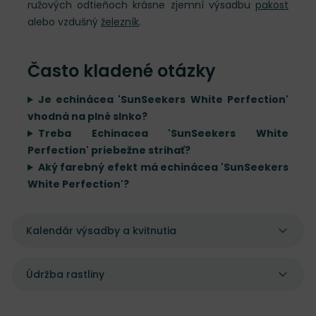
ružových odtieňoch krásne zjemní výsadbu
pakost
alebo vzdušný
železník
.
Často kladené otázky
Je echinácea 'SunSeekers White Perfection'
vhodná na plné slnko?
Treba Echinacea 'SunSeekers White
Perfection' priebežne strihať?
Aký farebný efekt má echinácea 'SunSeekers
White Perfection'?
Kalendár výsadby a kvitnutia
Údržba rastliny