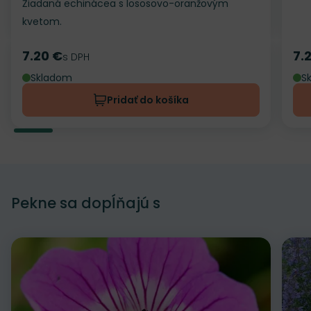
Žiadaná echinácea s lososovo-oranžovým
kvetom.
7.20 €
7.
Cena
s DPH
Ce
Skladom
S
Pridať do košíka
Pekne sa dopĺňajú s