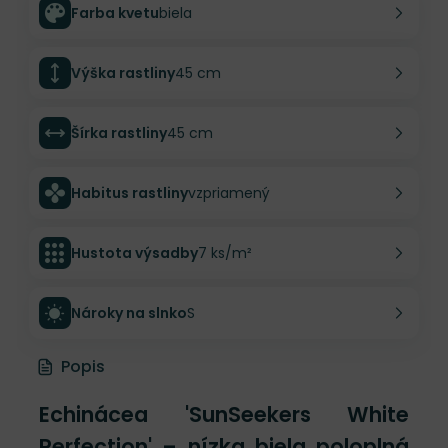
Farba kvetu
biela
Výška rastliny
45 cm
Šírka rastliny
45 cm
Habitus rastliny
vzpriamený
Hustota výsadby
7 ks/m²
Nároky na slnko
S
Popis
Echinácea 'SunSeekers White
Perfection' – nízka biela poloplná