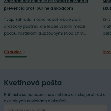
Záhrada bez chémie: Prírodná ochrana a
Slov
prevencia proti burine a škodcom
sku
Tvoja záhrada možno nepotrebuje ďalší
Snív
drastický postrek, ale lepšie vzťahy medzi
malý
pôdou, rastlinami a užitočnými živočíchmi...
baliť
Čítať viac
Číta
Kvetinová pošta
Prihláste sa na odber newslettera a získaj prehľad o
aktuálnych novinkách a akciách.