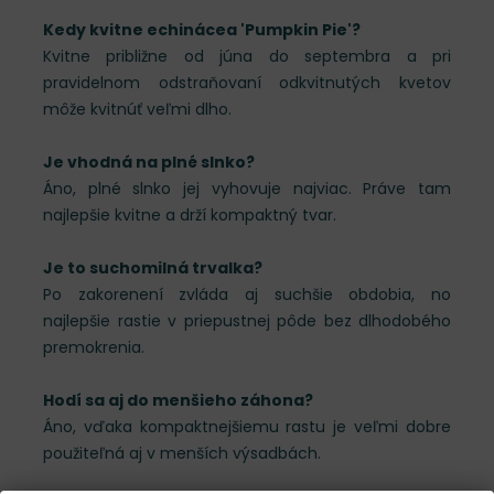
Kedy kvitne echinácea 'Pumpkin Pie'?
Kvitne približne od júna do septembra a pri
pravidelnom odstraňovaní odkvitnutých kvetov
môže kvitnúť veľmi dlho.
Je vhodná na plné slnko?
Áno, plné slnko jej vyhovuje najviac. Práve tam
najlepšie kvitne a drží kompaktný tvar.
Je to suchomilná trvalka?
Po zakorenení zvláda aj suchšie obdobia, no
najlepšie rastie v priepustnej pôde bez dlhodobého
premokrenia.
Hodí sa aj do menšieho záhona?
Áno, vďaka kompaktnejšiemu rastu je veľmi dobre
použiteľná aj v menších výsadbách.