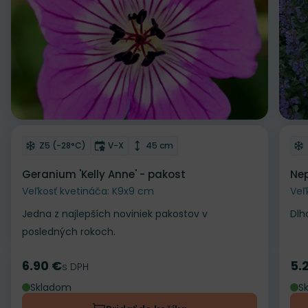
Odober do zoznamu želaní
Od
Mrazuvzdornosť
Doba kvitnutia
Výška rastliny
Z5 (-28°C)
V-X
45 cm
Geranium 'Kelly Anne' - pakost
Nep
Veľkosť kvetináča: K9x9 cm
Veľ
Jedna z najlepších noviniek pakostov v
Dlh
posledných rokoch.
6.90 €
5.
Cena
s DPH
Ce
Skladom
S