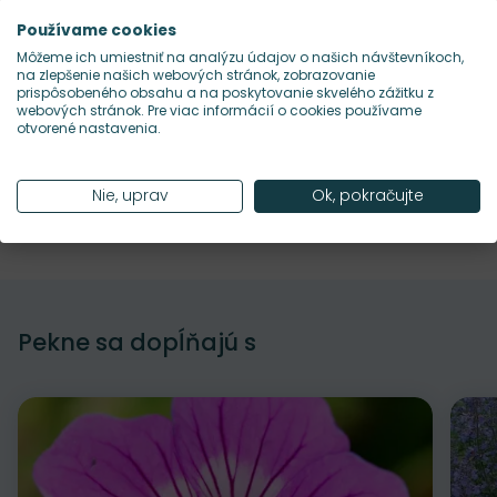
Priťahuje opeľovače?
Používame cookies
Áno, podobne ako ostatné echinacey je atraktívna
Môžeme ich umiestniť na analýzu údajov o našich návštevníkoch,
pre včely, motýle aj ďalší užitočný hmyz.
na zlepšenie našich webových stránok, zobrazovanie
prispôsobeného obsahu a na poskytovanie skvelého zážitku z
webových stránok. Pre viac informácií o cookies používame
otvorené nastavenia.
Kalendár výsadby a kvitnutia
Nie, uprav
Ok, pokračujte
Údržba rastliny
Pekne sa dopĺňajú s