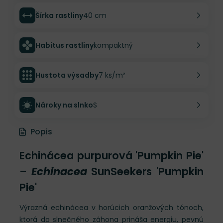
Šírka rastliny
40 cm
Habitus rastliny
kompaktný
Hustota výsadby
7 ks/m²
Nároky na slnko
S
Popis
Echinácea purpurová 'Pumpkin Pie'
–
Echinacea
SunSeekers 'Pumpkin
Pie'
Výrazná echinácea v horúcich oranžových tónoch,
ktorá do slnečného záhona prináša energiu, pevnú