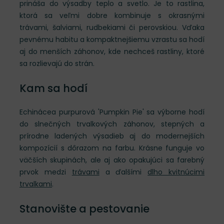
prináša do výsadby teplo a svetlo. Je to rastlina,
ktorá sa veľmi dobre kombinuje s okrasnými
trávami, šalviami, rudbekiami či perovskiou. Vďaka
pevnému habitu a kompaktnejšiemu vzrastu sa hodí
aj do menších záhonov, kde nechceš rastliny, ktoré
sa rozlievajú do strán.
Kam sa hodí
Echinácea purpurová 'Pumpkin Pie' sa výborne hodí
do slnečných trvalkových záhonov, stepných a
prírodne ladených výsadieb aj do modernejších
kompozícií s dôrazom na farbu. Krásne funguje vo
väčších skupinách, ale aj ako opakujúci sa farebný
prvok medzi
trávami
a ďalšími
dlho kvitnúcimi
trvalkami
.
Stanovište a pestovanie