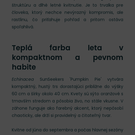
štruktúru a dlhé letné kvitnutie. Je to trvalka pre
človeka, ktorý nechce nevýrazný kompromis, ale
rastlinu, čo priťahuje pohľad a pritom ostáva
spoľahlivá.
Teplá farba leta v
kompaktnom a pevnom
habite
Echinacea
SunSeekers 'Pumpkin Pie' vytvára
kompaktný, hustý trs dorastajúci približne do výšky
60 cm a šírky okolo 40 cm. Kvety sú sýto oranžové s
tmavším stredom a pôsobia živo, no stále vkusne. V
záhone funguje ako farebný akcent, ktorý nepôsobí
chaoticky, ale drží si pravidelný a čitateľný tvar.
Kvitne od júna do septembra a počas hlavnej sezóny