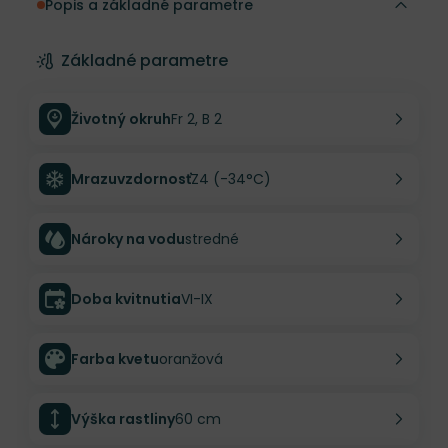
Popis a základné parametre
Základné parametre
Životný okruh
Fr 2, B 2
Mrazuvzdornosť
Z4 (-34°C)
Nároky na vodu
stredné
Doba kvitnutia
VI-IX
Farba kvetu
oranžová
Výška rastliny
60 cm