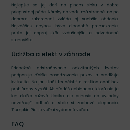
Najlepšie sa jej darí na plnom slnku v dobre
priepustnej pôde. Nároky na vodu má stredné, no po
dobrom zakorenení zvláda aj suchšie obdobia.
Najväčšou chybou býva dlhodobé premokrenie,
preto jej dopraj skôr vzdušnejšie a odvodnené
stanovište.
Údržba a efekt v záhrade
Priebežné odstraňovanie odkvitnutých kvetov
podporuje ďalšie nasadzovanie pukov a predlžuje
kvitnutie. Na jar stačí trs očistiť a rastlina opäť bez
problémov vyraší. Ak hľadáš echinaceu, ktorá nie je
len ďalšia ružová klasika, ale prinesie do výsadby
odvážnejší odtieň a stále si zachová eleganciu,
'Pumpkin Pie' je veľmi vydarená voľba.
FAQ