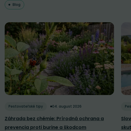
Blog
Pestovateľské tipy
04. august 2026
Pes
Záhrada bez chémie: Prírodná ochrana a
Slov
prevencia proti burine a škodcom
sku