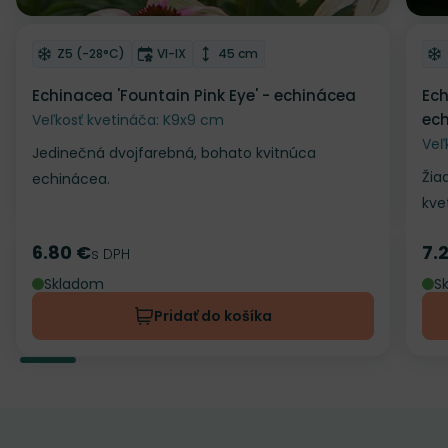
Odober do zoznamu želaní
Od
Mrazuvzdornosť
Doba kvitnutia
Výška rastliny
Z5 (-28°C)
VI-IX
45 cm
Echinacea 'Fountain Pink Eye' - echinácea
Ech
ec
Veľkosť kvetináča: K9x9 cm
Veľ
Jedinečná dvojfarebná, bohato kvitnúca
Žia
echinácea.
kve
6.80 €
7.
Cena
s DPH
Ce
Skladom
S
Pridať do košíka