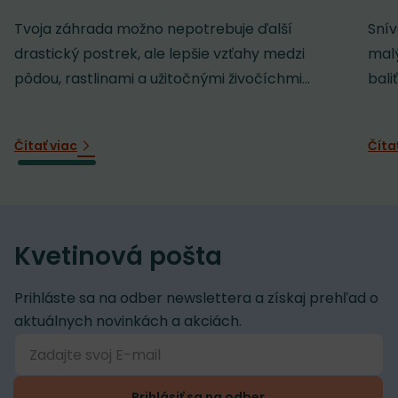
Tvoja záhrada možno nepotrebuje ďalší
Snív
drastický postrek, ale lepšie vzťahy medzi
malý
pôdou, rastlinami a užitočnými živočíchmi...
baliť
Čítať viac
Číta
Kvetinová pošta
Prihláste sa na odber newslettera a získaj prehľad o
aktuálnych novinkách a akciách.
Prihlásiť sa na odber