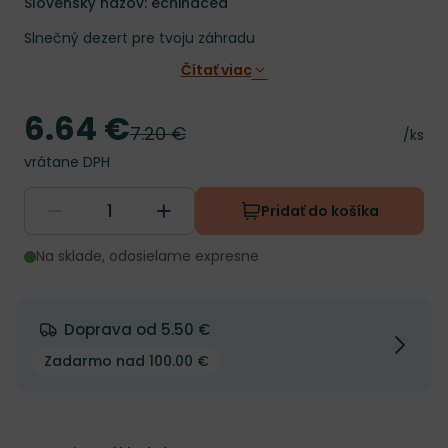
Slovenský názov: echinácea
Slnečný dezert pre tvoju záhradu
Čítať viac
6.64 €
Cena
7.20 €
Pôvodná cena
Cena 
/ks
vrátane DPH
Pridať do košíka
Na sklade, odosielame expresne
Doprava od 5.50 €
Zadarmo nad 100.00 €