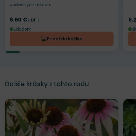
posledných rokoch.
6.90 €
5.
Cena
s DPH
Ce
Skladom
S
Pridať do košíka
Ďalšie krásky z tohto rodu