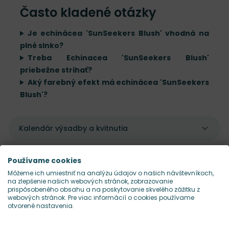
Často kladené otázky
Je echinácea 'SunSeekers Blush' vhodná na
plné slnko?
Treba Echinacea 'SunSeekers Blush'
priebežne strihať?
Aký farebný efekt má echinácea 'SunSeekers
Blush'?
Kalendár výsadby a kvitnutia
Údržba rastliny
Používame cookies
Môžeme ich umiestniť na analýzu údajov o našich návštevníkoch,
na zlepšenie našich webových stránok, zobrazovanie
prispôsobeného obsahu a na poskytovanie skvelého zážitku z
webových stránok. Pre viac informácií o cookies používame
otvorené nastavenia.
Pekne sa dopĺňajú s