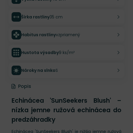
Šírka rastliny
35 cm
Habitus rastliny
vzpriamený
Hustota výsadby
9 ks/m²
Nároky na slnko
S
Popis
Echinácea 'SunSeekers Blush' –
nízka jemne ružová echinácea do
predzáhradky
Echinácea 'SunSeekers Blush' je nižšia jemne ružová