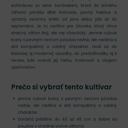
echinácea zo série SunSeekers, ktorá do letného
záhona prináša dlhé kvitnutie, pevný habitus a
výrazný sezónny efekt od júna alebo júla až do
septembra. Je to rastlina pre človeka, ktorý chce
slnečný záhon živý, ale nie chaotický. Jemne ružové
kvety s pevným terčom pôsobia nežne, ale rastlina si
drží kompaktný a odolný charakter. Hodí sa do
klasickej aj modernej výsadby, do predzáhradky aj k
terase, kde oceníš jej farbu, trvácnosť a záujem
opeľovačov.
Prečo si vybrať tento kultivar
jemne ružové kvety s pevným terčom pôsobia
nežne, ale rastlina si drží kompaktný a odolný
charakter.
Dorastá približne do 40 až 45 cm a dobre sa
používa v strednej vrstve záhona