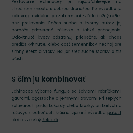
Pestovanie echinácey je najspoľahlivejšie na
slnečnom mieste s dobrou drenážou. Po výsadbe ju
zalievaj pravidelne, po zakorenení zvláda bežný režim
bez prelievania. Počas sucha a tvorby pukov jej
pomôže primeraná zálievka a ľahké prihnojenie.
Odkvitnuté kvety odstraňuj priebežne, ak chceš
predĺžiť kvitnutie, alebo časť semenníkov nechaj pre
zimný efekt a vtáky. Na jar zrež suché stonky a trs
očisti.
S čím ju kombinovať
Echinácea výborne funguje so
šalviami
,
rebríčkami
,
gaurami
,
agastache
a jemnými trávami. Pri teplých
kultivaroch pridaj
kokardy
alebo
krásky
; pri bielych a
ružových odtieňoch krásne zjemní výsadbu
pakost
alebo vzdušný
železník
.