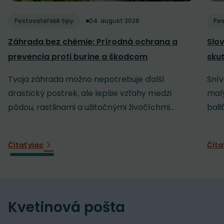
Pestovateľské tipy
04. august 2026
Pes
Záhrada bez chémie: Prírodná ochrana a
Slov
prevencia proti burine a škodcom
sku
Tvoja záhrada možno nepotrebuje ďalší
Snív
drastický postrek, ale lepšie vzťahy medzi
malý
pôdou, rastlinami a užitočnými živočíchmi...
baliť
Čítať viac
Číta
Kvetinová pošta