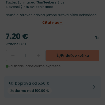
Taxón: Echinacea 'SunSeekers Blush'
Slovenský názov: echinacea
Nežná a zároveň odolná, jemne ružová nízka echinácea.
Čítať viac
7.20 €
Cena
Cena 
/ks
vrátane DPH
Pridať do košíka
Na sklade, odosielame expresne
Doprava od 5.50 €
Zadarmo nad 100.00 €