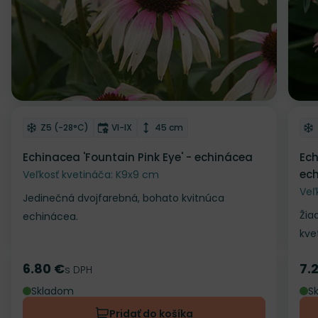
Odober do zoznamu želaní
Od
Mrazuvzdornosť
Doba kvitnutia
Výška rastliny
Z5 (-28°C)
VI-IX
45 cm
Echinacea 'Fountain Pink Eye' - echinácea
Ech
ec
Veľkosť kvetináča: K9x9 cm
Veľ
Jedinečná dvojfarebná, bohato kvitnúca
Žia
echinácea.
kve
6.80 €
7.
Cena
s DPH
Ce
Skladom
S
Pridať do košíka