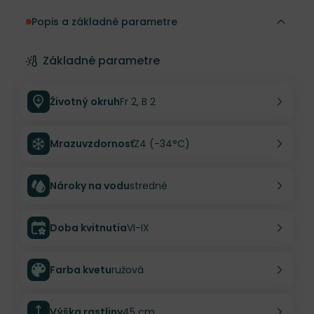
Popis a základné parametre
Základné parametre
Životný okruh
Fr 2, B 2
Mrazuvzdornosť
Z4 (-34°C)
Nároky na vodu
stredné
Doba kvitnutia
VI-IX
Farba kvetu
ružová
Výška rastliny
45 cm