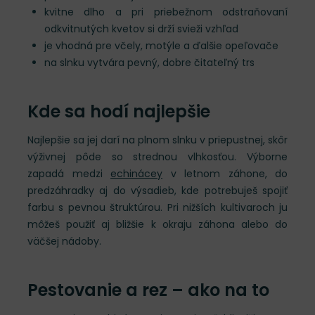
kvitne dlho a pri priebežnom odstraňovaní
odkvitnutých kvetov si drží svieži vzhľad
je vhodná pre včely, motýle a ďalšie opeľovače
na slnku vytvára pevný, dobre čitateľný trs
Kde sa hodí najlepšie
Najlepšie sa jej darí na plnom slnku v priepustnej, skôr
výživnej pôde so strednou vlhkosťou. Výborne
zapadá medzi
echinácey
v letnom záhone, do
predzáhradky aj do výsadieb, kde potrebuješ spojiť
farbu s pevnou štruktúrou. Pri nižších kultivaroch ju
môžeš použiť aj bližšie k okraju záhona alebo do
väčšej nádoby.
Pestovanie a rez – ako na to