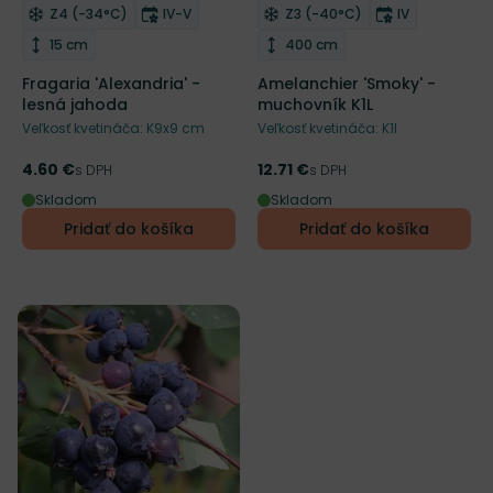
Mrazuvzdornosť
Doba kvitnutia
Mrazuvzdornosť
Doba kvitnu
Z4 (-34°C)
IV-V
Z3 (-40°C)
IV
Odober do zoznamu želaní
Odober do zoznamu želaní
Výška rastliny
Výška rastliny
15 cm
400 cm
Fragaria 'Alexandria' -
Amelanchier 'Smoky' -
lesná jahoda
muchovník K1L
Veľkosť kvetináča: K9x9 cm
Veľkosť kvetináča: K1l
4.60 €
12.71 €
Cena
s DPH
Cena
s DPH
Skladom
Skladom
Pridať do košíka
Pridať do košíka