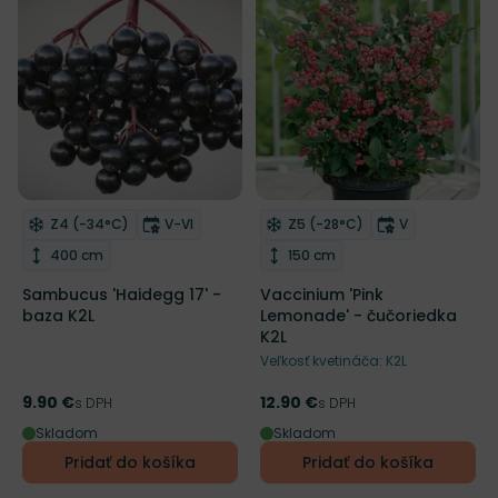
NOVINKA
Mrazuvzdornosť
Doba kvitnutia
Mrazuvzdornosť
Doba kvitnut
Z4 (-34°C)
V-VI
Z5 (-28°C)
V
Odober do zoznamu želaní
Odober do zoznamu želaní
Výška rastliny
Výška rastliny
400 cm
150 cm
Sambucus 'Haidegg 17' -
Vaccinium 'Pink
baza K2L
Lemonade' - čučoriedka
K2L
Veľkosť kvetináča: K2L
9.90 €
12.90 €
Cena
s DPH
Cena
s DPH
Skladom
Skladom
Pridať do košíka
Pridať do košíka