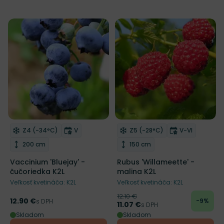
Zľava
Mrazuvzdornosť
Doba kvitnutia
Mrazuvzdornosť
Doba kvitnut
Z4 (-34°C)
V
Z5 (-28°C)
V-VI
Odober do zoznamu želaní
Odober do zoznamu želaní
Výška rastliny
Výška rastliny
200 cm
150 cm
Vaccinium 'Bluejay' -
Rubus 'Willameette' -
čučoriedka K2L
malina K2L
Veľkosť kvetináča: K2L
Veľkosť kvetináča: K2L
12.10 €
Pôvodná cena
12.90 €
-9%
Cena
s DPH
11.07 €
Cena
s DPH
Skladom
Skladom