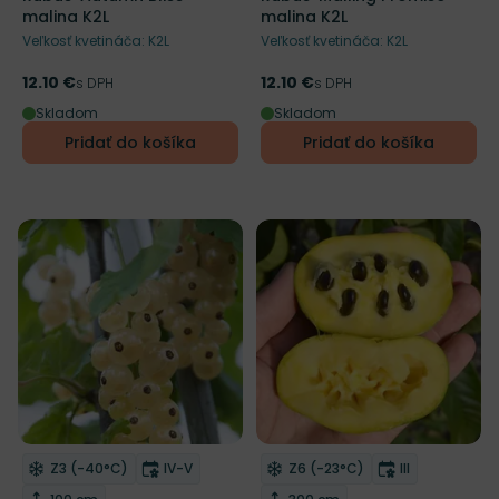
malina K2L
malina K2L
Veľkosť kvetináča: K2L
Veľkosť kvetináča: K2L
12.10 €
12.10 €
Cena
s DPH
Cena
s DPH
Skladom
Skladom
Pridať do košíka
Pridať do košíka
Mrazuvzdornosť
Doba kvitnutia
Mrazuvzdornosť
Doba kvitnut
Z3 (-40°C)
IV-V
Z6 (-23°C)
III
Odober do zoznamu želaní
Odober do zoznamu želaní
Výška rastliny
Výška rastliny