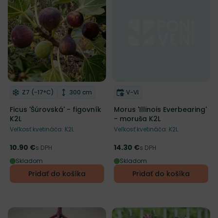
Mrazuvzdornosť
Výška rastliny
Doba kvitnutia
Z7 (-17°C)
300 cm
V-VI
Odober do zoznamu želaní
Odober do zoznamu želaní
Ficus 'Šúrovská' - figovník
Morus 'Illinois Everbearing'
K2L
- moruša K2L
Veľkosť kvetináča: K2L
Veľkosť kvetináča: K2L
10.90 €
14.30 €
Cena
s DPH
Cena
s DPH
Skladom
Skladom
Pridať do košíka
Pridať do košíka