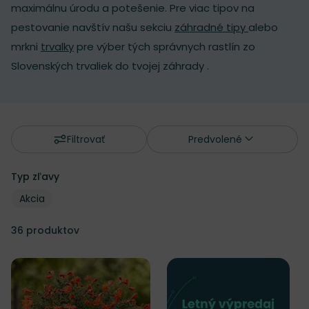
maximálnu úrodu a potešenie. Pre viac tipov na
pestovanie navštív našu sekciu
záhradné tipy
alebo
mrkni
trvalky
pre výber tých správnych rastlín zo
Slovenských trvaliek do tvojej záhrady .
Filtrovať
Predvolené
Typ zľavy
Typ zľavy
Typ zľavy
Akcia
36
produktov