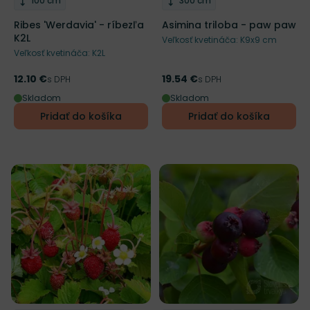
100 cm
300 cm
Ribes 'Werdavia' - ríbezľa
Asimina triloba - paw paw
K2L
Veľkosť kvetináča: K9x9 cm
Veľkosť kvetináča: K2L
12.10 €
19.54 €
Cena
s DPH
Cena
s DPH
Skladom
Skladom
Pridať do košíka
Pridať do košíka