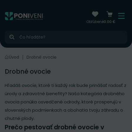
čiť na obsah
Menu
Obľúbené
0.00 €
Hľadať
Úvod
Drobné ovocie
Drobné ovocie
Hľadáš ovocie, ktoré ti každý rok bude prinášať radosť z
úrody a zdravotné benefity? Naša kategória drobného
ovocia ponúka osvedčené odrody, ktoré prosperujú v
slovenských podmienkach a obohatia tvoju záhradu o
chutné plody.
Prečo pestovať drobné ovocie v