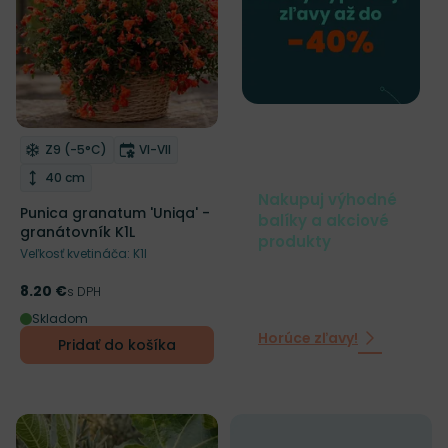
Plantarium
Mrazuvzdornosť
Doba kvitnutia
Z9 (-5°C)
VI-VII
Odober do zoznamu želaní
Výška rastliny
40 cm
Nakupuj výhodné
Punica granatum 'Uniqa' -
balíky a akciové
granátovník K1L
produkty
Veľkosť kvetináča: K1l
8.20 €
Cena
s DPH
Skladom
Horúce zľavy!
Pridať do košíka