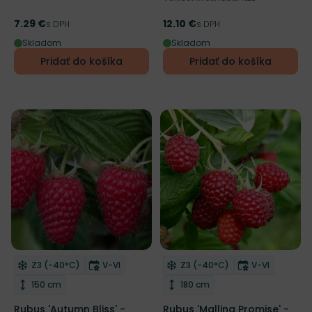
7.29 €
12.10 €
Cena
s DPH
Cena
s DPH
Skladom
Skladom
Pridať do košíka
Pridať do košíka
Mrazuvzdornosť
Doba kvitnutia
Mrazuvzdornosť
Doba kvitnu
Z3 (-40°C)
V-VI
Z3 (-40°C)
V-VI
Odober do zoznamu želaní
Odober do zoznamu želaní
Výška rastliny
Výška rastliny
150 cm
180 cm
Rubus 'Autumn Bliss' -
Rubus 'Malling Promise' -