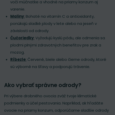
voči múčnatke a vhodné na priamy konzum aj
varenie.
Maliny
:
Bohaté na vitamín C a antioxidanty,
ponúkajú sladké plody v lete alebo na jeseň v
závislosti od odrody.
Čučoriedky
:
Vyžadujú kyslú pôdu, ale odmenia sa
plodmi plnými zdravotných benefitov pre zrak a
mozog.
Ríbezle
:
Červené, biele alebo čierne odrody, ktoré
sú výborné na šťavy a podporujú trávenie.
Ako vybrať správne odrody?
Pri výbere drobného ovocia zváž tvoje klimatické
podmienky a účel pestovania. Napríklad, ak hľadáte
ovocie na priamy konzum, odporúčame sladšie odrody