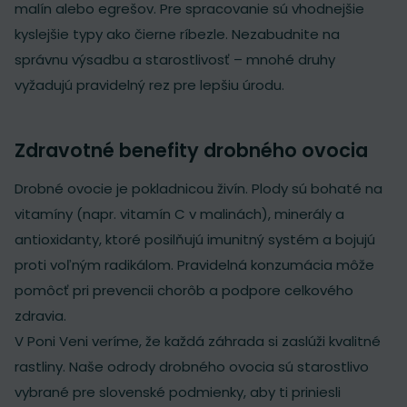
malín alebo egrešov. Pre spracovanie sú vhodnejšie
kyslejšie typy ako čierne ríbezle. Nezabudnite na
správnu výsadbu a starostlivosť – mnohé druhy
vyžadujú pravidelný rez pre lepšiu úrodu.
Zdravotné benefity drobného ovocia
Drobné ovocie je pokladnicou živín. Plody sú bohaté na
vitamíny (napr. vitamín C v malinách), minerály a
antioxidanty, ktoré posilňujú imunitný systém a bojujú
proti voľným radikálom. Pravidelná konzumácia môže
pomôcť pri prevencii chorôb a podpore celkového
zdravia.
V Poni Veni veríme, že každá záhrada si zaslúži kvalitné
rastliny. Naše odrody drobného ovocia sú starostlivo
vybrané pre slovenské podmienky, aby ti priniesli