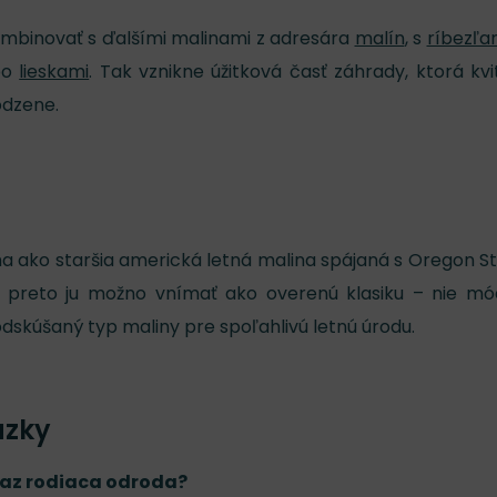
kombinovať s ďalšími malinami z adresára
malín
, s
ríbezľa
bo
lieskami
. Tak vznikne úžitková časť záhrady, ktorá kvi
odzene.
ma ako staršia americká letná malina spájaná s Oregon S
Aj preto ju možno vnímať ako overenú klasiku – nie m
odskúšaný typ maliny pre spoľahlivú letnú úrodu.
ázky
 raz rodiaca odroda?