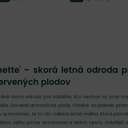
mette' – skorá letná odroda p
ervených plodov
ľahlivá skorá odroda pre každého, kto nechce na prvé ma
ináša červené aromatické plody vhodné na jedenie pria
ov aj mrazenia. Je to raz rodiaca letná malina, ktorá potre
delnú vlahu počas dozrievania a dobrú oporu. Odvďačí s