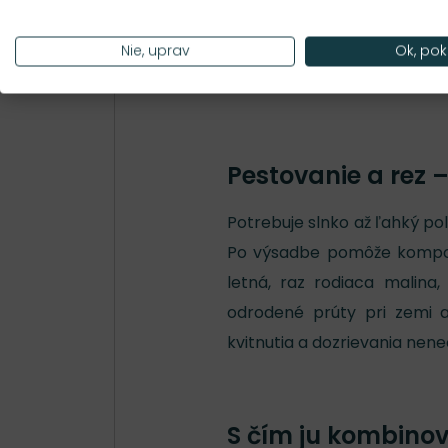
možnosťou vedenia výhono
záhona – malina potrebuje s
Nie, uprav
Ok, pok
porast, bude sa ti lepšie zber
Pestovanie a rez 
Potrebuje slnko až ľahký p
Po výsadbe pomôže kompost 
letná, raz rodiaca malina
odrodené prúty pri zemi 
kvitnutia a dozrievania nen
S čím ju kombino