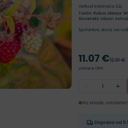
Veľkosť kvetináča: K2L
Taxón: Rubus ideaus 'Wi
Slovenský názov: ostru
Spoľahlivá, skorá, raz r
11.07 €
Cena
12.10 €
Pôvodná
vrátane DPH
Na sklade, odosiela
Doprava od 5.