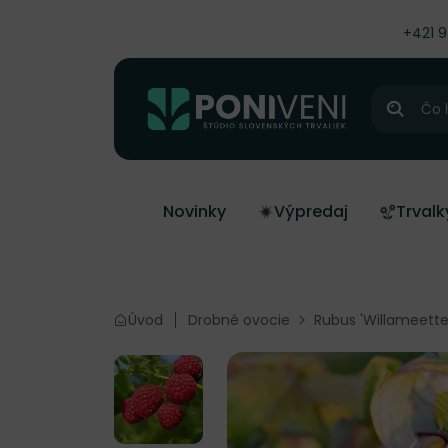
čiť na obsah
+421 
Hľadať
Novinky
Výpredaj
Trvalk
Úvod
Drobné ovocie
Rubus 'Willameette