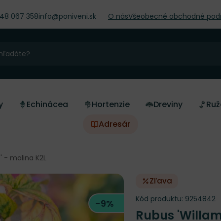
948 067 358
info@poniveni.sk
O nás
Všeobecné obchodné pod
y
Echinácea
Hortenzie
Dreviny
Ruž
Adresár
' - malina K2L
Zľava
Kód produktu:
9254842
-9%
Rubus 'Willam