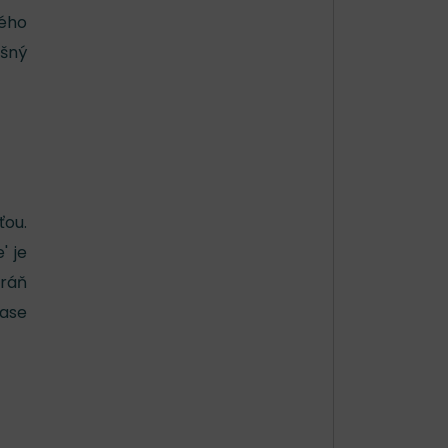
ného
ušný
ťou.
' je
tráň
ase