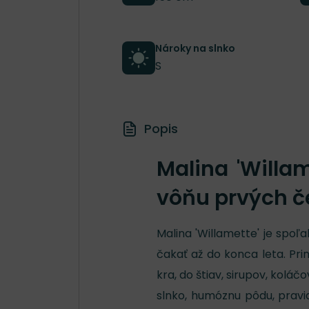
Nároky na slnko
S
Popis
Malina 'Willa
vôňu prvých č
Malina 'Willamette' je spo
čakať až do konca leta. Pr
kra, do štiav, sirupov, koláč
slnko, humóznu pôdu, pravi