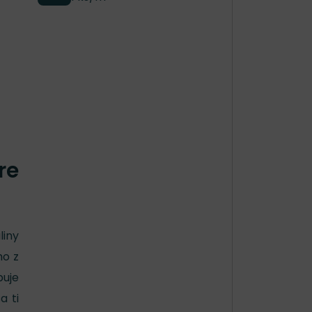
re
liny
mo z
buje
a ti