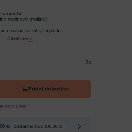
llameette'
žina malinová (malina)
odiaca malina s chutnými plodmi.
Čítať viac
 cena
Cena za kus
/ks
Pridať do košíka
me expresne
50 €
Zadarmo nad 100.00 €