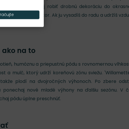
v. Nesnaž sa z nej robiť drobnú dekoráciu do okras
voj pracovný priestor. Ak ju vysadíš do radu a udržíš vzd
račujte
ať aj rezať.
– ako na to
olotieň, humóznu a priepustnú pôdu s rovnomernou vlhkos
a mulč, ktorý udrží koreňovú zónu sviežu. 'Willamette
, takže plodí na dvojročných výhonoch. Po zbere ods
a ponechaj nové mladé výhony na ďalšiu sezónu. V č
echaj pôdu úplne preschnúť.
vať