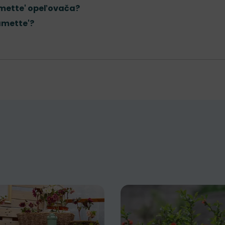
amette' opeľovača?
amette'?