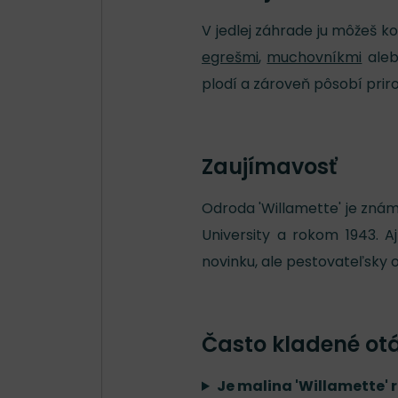
V jedlej záhrade ju môžeš 
egrešmi
,
muchovníkmi
ale
plodí a zároveň pôsobí prir
Zaujímavosť
Odroda 'Willamette' je zná
University a rokom 1943. 
novinku, ale pestovateľsky 
Často kladené ot
Je malina 'Willamette'