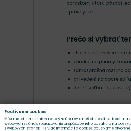
porastom, ktorý pôsobí jed
správny rez.
Prečo si vybrať te
skorá letná malina s ar
vhodná na priamy konzum
samosprašná rastlina do 
pri vedení na opore sa ľa
dobrá voľba pre klasický 
Používame cookies
Kde sa hodí najle
Môžeme ich umiestniť na analýzu údajov o našich návštevníkoch, na z
webových stránok, zobrazovanie prispôsobeného obsahu a na poskytov
Najviac jej pristane úžitk
z webových stránok. Pre viac informácií o cookies používame otvorené