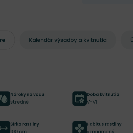
re
Kalendár výsadby a kvitnutia
Ú
Nároky na vodu
Doba kvitnutia
stredné
V-VI
Šírka rastliny
Habitus rastliny
100 cm
vzpriamený