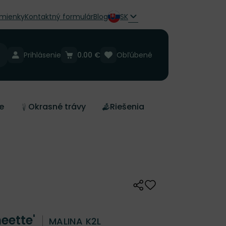
mienky
Kontaktný formulár
Blog
SK
Prihlásenie
0.00 €
Obľúbené
e
Okrasné trávy
Riešenia
Zdieľať
Odober do zoznamu 
eette'
MALINA K2L