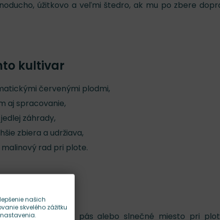
noducho, úžitkovo a veľmi štedro, ak mu po zbere dopr
nto kultivar
omatickými červenými plodmi,
 aj spracovanie,
jedlej záhrady,
hšie zbiera a udržiava,
malinový rad pri plote.
pšie
lepšenie našich
anie skvelého zážitku
ová záhrada, ovocný pás alebo slnečné miesto pri plo
 nastavenia.