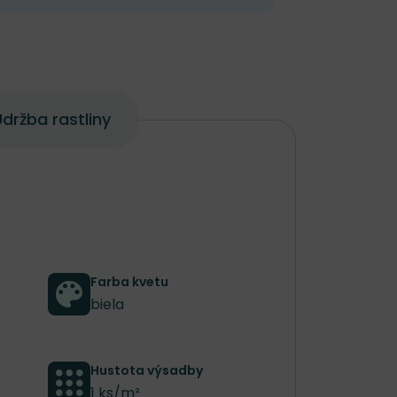
držba rastliny
Farba kvetu
biela
Hustota výsadby
1 ks/m²