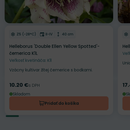
Odober do zoznamu želaní
Od
Mrazuvzdornosť
Doba kvitnutia
Výška rastliny
Z5 (-28°C)
II-IV
40 cm
Helleborus 'Double Ellen Yellow Spotted'-
Hel
čemerica K1L
Veľ
Veľkosť kvetináča: K1l
Uni
Vzácny kultivar žltej čemerice s bodkami.
10.20 €
17
Cena
s DPH
Ce
Skladom
S
Pridať do košíka