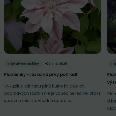
Inšpiratívne rastliny
20. máj 2026
Inš
Plamienky - láska na prvý pohľad!
Plam
výsa
Vykúzliť si záhradu plnú bujne kvitnúcich
popínavých rastlín nie je vôbec nereálne. Stačí
Plam
správne miesto, vhodná opora a...
ti b
člov