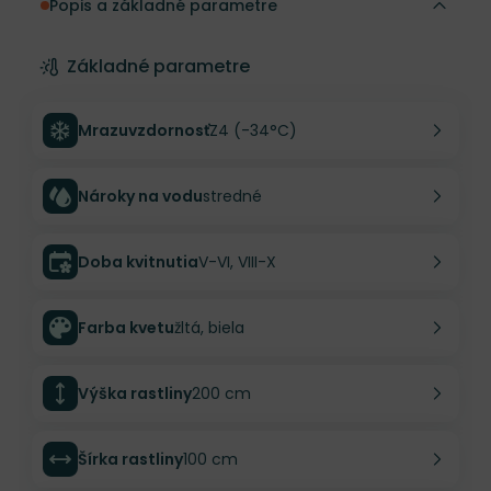
Popis a základné parametre
Základné parametre
Mrazuvzdornosť
Z4 (-34°C)
Nároky na vodu
stredné
Doba kvitnutia
V-VI, VIII-X
Farba kvetu
žltá, biela
Výška rastliny
200 cm
Šírka rastliny
100 cm