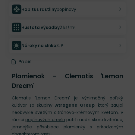
Habitus rastliny
popínavý
Hustota výsadby
2 ks/m²
Nároky na slnko
S, P
Popis
Plamienok – Clematis 'Lemon
Dream'
Clematis 'Lemon Dream' je výnimočný poľský
kultivar zo skupiny
Atragene Group
, ktorý zaujal
neobvykle svetlým citrónovo-krémovým kvetom. V
rámci
popínavých drevín
patrí medzi skoro kvitnúce,
jemnejšie pôsobiace plamienky s prirodzeným
charakterom rastu.