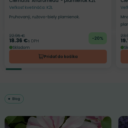
Clematis 'Andromeda' - plamienok K2L
Cle
Veľkosť kvetináča: K2L
Veľ
Pruhovaný, ružovo-biely plamienok.
Mno
pla
22.95 €
23.
Pôvodná cena
Pô
-20%
18.36 €
19.
Cena
s DPH
Ce
Skladom
S
Pridať do košíka
Blog