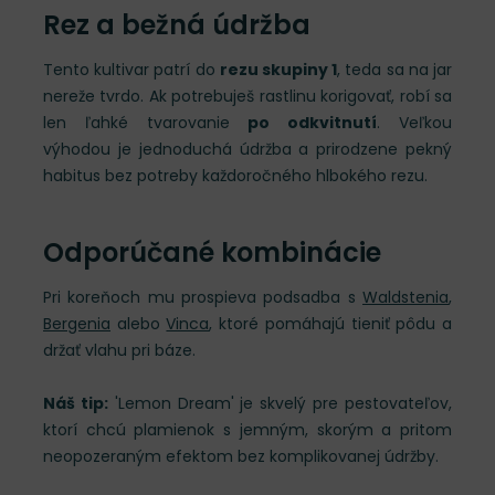
Rez a bežná údržba
Tento kultivar patrí do
rezu skupiny 1
, teda sa na jar
nereže tvrdo. Ak potrebuješ rastlinu korigovať, robí sa
len ľahké tvarovanie
po odkvitnutí
. Veľkou
výhodou je jednoduchá údržba a prirodzene pekný
habitus bez potreby každoročného hlbokého rezu.
Odporúčané kombinácie
Pri koreňoch mu prospieva podsadba s
Waldstenia
,
Bergenia
alebo
Vinca
, ktoré pomáhajú tieniť pôdu a
držať vlahu pri báze.
Náš tip:
'Lemon Dream' je skvelý pre pestovateľov,
ktorí chcú plamienok s jemným, skorým a pritom
neopozeraným efektom bez komplikovanej údržby.