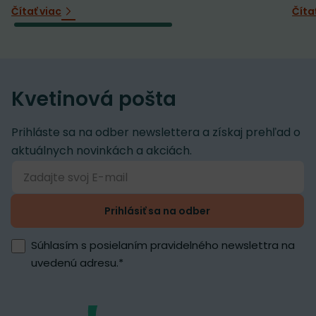
Čítať viac
Číta
Kvetinová pošta
Prihláste sa na odber newslettera a získaj prehľad o
aktuálnych novinkách a akciách.
Prihlásiť sa na odber
Súhlasím s posielaním pravidelného newslettra na
uvedenú adresu.
*