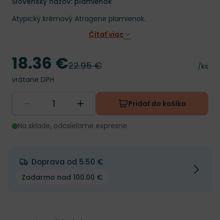
Slovenský názov: plamienok
Atypický krémový Atragene plamienok.
Čítať viac
18.36 €
Cena
22.95 €
Pôvodná cena
Cena 
/ks
vrátane DPH
Pridať do košíka
Na sklade, odosielame expresne
Doprava od 5.50 €
Zadarmo nad 100.00 €