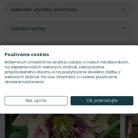
Kalendár výsadby a kvitnutia
Údržba rastliny
Používame cookies
Môžeme ich umiestniť na analýzu údajov o našich návštevníkoch,
Pekne sa dopĺňajú s
na zlepšenie našich webových stránok, zobrazovanie
prispôsobeného obsahu a na poskytovanie skvelého zážitku z
webových stránok. Pre viac informácií o cookies používame
otvorené nastavenia.
Nie, uprav
Ok, pokračujte