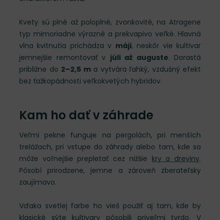
Kvety sú plné až poloplné, zvonkovité, na Atragene
typ mimoriadne výrazné a prekvapivo veľké. Hlavná
vlna kvitnutia prichádza v
máji
, neskôr vie kultivar
jemnejšie remontovať v
júli až auguste
. Dorastá
približne do
2–2,5 m
a vytvára ľahký, vzdušný efekt
bez ťažkopádnosti veľkokvetých hybridov.
Kam ho dať v záhrade
Veľmi pekne funguje na pergolách, pri menších
trelážach, pri vstupe do záhrady alebo tam, kde sa
môže voľnejšie prepletať cez nižšie
kry a dreviny
.
Pôsobí prirodzene, jemne a zároveň zberateľsky
zaujímavo.
Vďaka svetlej farbe ho vieš použiť aj tam, kde by
klasické sýte kultivary pôsobili priveľmi tvrdo. V