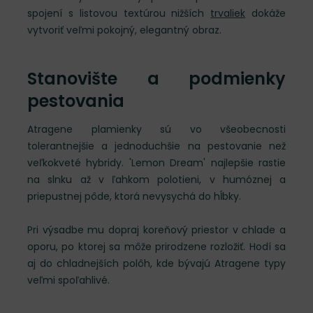
spojení s listovou textúrou nižších
trvaliek
dokáže
vytvoriť veľmi pokojný, elegantný obraz.
Stanovište a podmienky
pestovania
Atragene plamienky sú vo všeobecnosti
tolerantnejšie a jednoduchšie na pestovanie než
veľkokveté hybridy. 'Lemon Dream' najlepšie rastie
na slnku až v ľahkom polotieni, v humóznej a
priepustnej pôde, ktorá nevysychá do hĺbky.
Pri výsadbe mu dopraj koreňový priestor v chlade a
oporu, po ktorej sa môže prirodzene rozložiť. Hodí sa
aj do chladnejších polôh, kde bývajú Atragene typy
veľmi spoľahlivé.