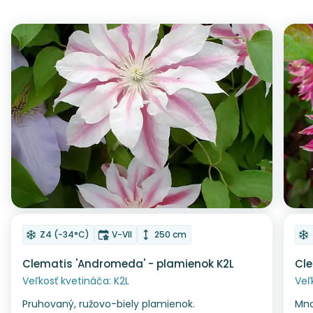
Zľava
Z
Odober do zoznamu želaní
Od
Mrazuvzdornosť
Doba kvitnutia
Výška rastliny
Z4 (-34°C)
V-VII
250 cm
Clematis 'Andromeda' - plamienok K2L
Cle
Veľkosť kvetináča: K2L
Veľ
Pruhovaný, ružovo-biely plamienok.
Mno