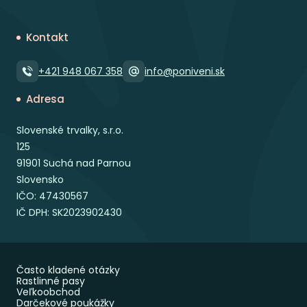
Kontakt
+421 948 067 358
info@poniveni.sk
Adresa
Slovenské trvalky, s.r.o.
125
91901 Suchá nad Parnou
Slovensko
IČO: 47430567
IČ DPH: SK2023902430
Často kladené otázky
Rastlinné pasy
Veľkoobchod
Darčekové poukážky