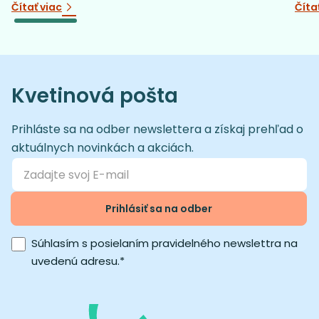
Čítať viac
Číta
Kvetinová pošta
Prihláste sa na odber newslettera a získaj prehľad o
aktuálnych novinkách a akciách.
Prihlásiť sa na odber
Súhlasím s posielaním pravidelného newslettra na
uvedenú adresu.
*