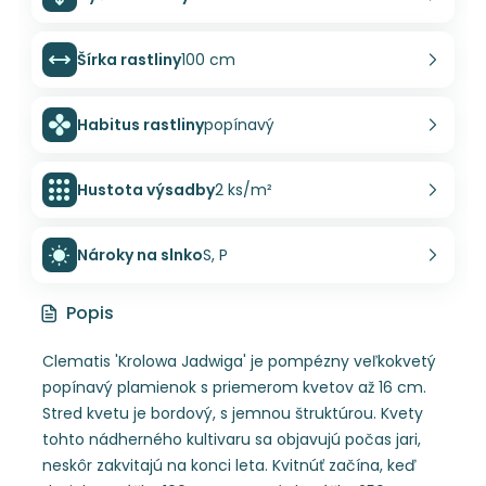
Šírka rastliny
100 cm
Habitus rastliny
popínavý
Hustota výsadby
2 ks/m²
Nároky na slnko
S, P
Popis
Clematis 'Krolowa Jadwiga' je pompézny veľkokvetý
popínavý plamienok s priemerom kvetov až 16 cm.
Stred kvetu je bordový, s jemnou štruktúrou. Kvety
tohto nádherného kultivaru sa objavujú počas jari,
neskôr zakvitajú na konci leta. Kvitnúť začína, keď