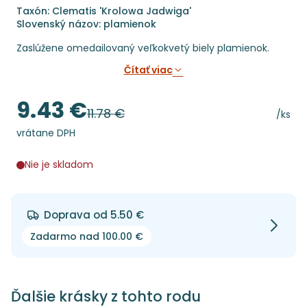
Taxón: Clematis 'Krolowa Jadwiga'
Slovenský názov: plamienok
Zaslúžene omedailovaný veľkokvetý biely plamienok.
Čítať viac
9.43 €
Cena
11.78 €
Pôvodná cena
Cena 
/ks
vrátane DPH
Nie je skladom
Doprava od 5.50 €
Zadarmo nad 100.00 €
Ďalšie krásky z tohto rodu