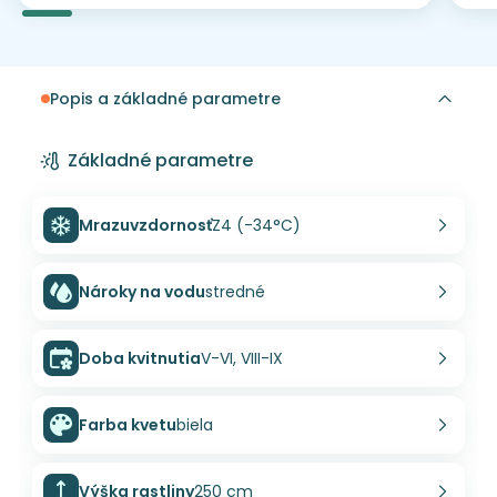
Popis a základné parametre
Základné parametre
Mrazuvzdornosť
Z4 (-34°C)
Nároky na vodu
stredné
Doba kvitnutia
V-VI, VIII-IX
Farba kvetu
biela
Výška rastliny
250 cm