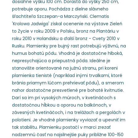
dosiahne výšku 100 cm. Dorastá do výšky 250 cm,
potrebuje oporu. Pochádza z dielne slávneho
šľachtiteľa Szczepan-a Marczyński. Clematis
'Krolowa Jadwiga' získal ocenenie na výstave Zieleń
to Życie v roku 2009 v Poľsku, bronz na Plantáriu v
roku 2010 v Holandsku a ďalší bronz - Cvety 2010 v
Rusku. Plamienky pre bujný rast potrebujú výživnú, na
humus bohatú pôdu. Vhodná je dostatočne hlboká,
nepresychajúca a priepustná pôda. Ideálne je
stanovište orientované na južnú stranu, pri koreni
plamienka tienisté (napríklad inými trvalkami, ktoré
bránia priamym lúčom prehrievať pôdu), a smerom
nahor dostatočne presvetlené pre bohaté kvitnutie.
Darí sa im pri vysokých múroch, v kvetináčoch s
dostatočnou hĺbkou a oporou na balkónoch, v
závesných kvetináčoch, i na trelážach a pergolách v
polotieni. Je vhodné plamienky vyviazať a upevniť im
tak stabilitu. Plamienku postačí v marci zrezať
nadzemnú časť na najsilnejšie puky približne 100-150