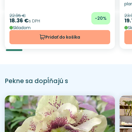
pla
22.95 €
23.
Pôvodná cena
Pô
-20%
18.36 €
19.
Cena
s DPH
Ce
Skladom
S
Pridať do košíka
Pekne sa dopĺňajú s