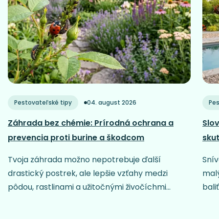
Pestovateľské tipy
04. august 2026
Pes
Záhrada bez chémie: Prírodná ochrana a
Slov
prevencia proti burine a škodcom
sku
Tvoja záhrada možno nepotrebuje ďalší
Snív
drastický postrek, ale lepšie vzťahy medzi
malý
pôdou, rastlinami a užitočnými živočíchmi...
baliť