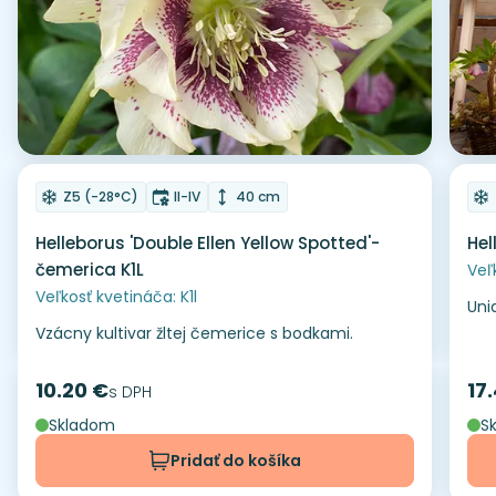
Odober do zoznamu želaní
Od
Mrazuvzdornosť
Doba kvitnutia
Výška rastliny
Z5 (-28°C)
II-IV
40 cm
Helleborus 'Double Ellen Yellow Spotted'-
Hel
čemerica K1L
Veľ
Veľkosť kvetináča: K1l
Uni
Vzácny kultivar žltej čemerice s bodkami.
10.20 €
17
Cena
s DPH
Ce
Skladom
S
Pridať do košíka