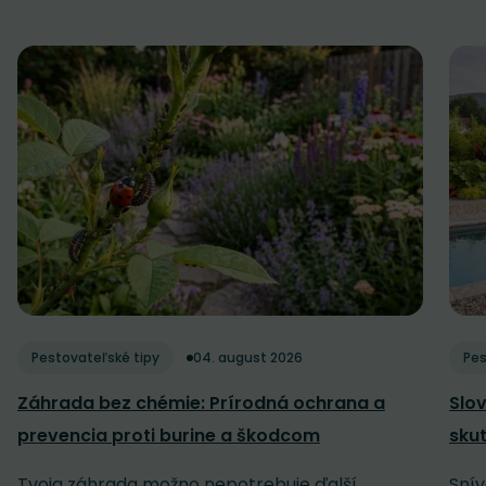
Pestovateľské tipy
04. august 2026
Pes
Záhrada bez chémie: Prírodná ochrana a
Slov
prevencia proti burine a škodcom
sku
Tvoja záhrada možno nepotrebuje ďalší
Snív