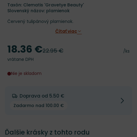
Taxón: Clematis 'Gravetye Beauty'
Slovenský názov: plamienok
Červený tulipánový plamienok.
Čítať viac
18.36 €
Cena
22.95 €
Pôvodná cena
Cena 
/ks
vrátane DPH
Nie je skladom
Doprava od 5.50 €
Zadarmo nad 100.00 €
Ďalšie krásky z tohto rodu