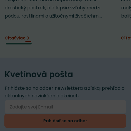
drastický postrek, ale lepšie vzťahy medzi
malý
pôdou, rastlinami a užitočnými živočíchmi...
baliť
Čítať viac
Číta
Kvetinová pošta
Prihláste sa na odber newslettera a získaj prehľad o
aktuálnych novinkách a akciách.
Prihlásiť sa na odber