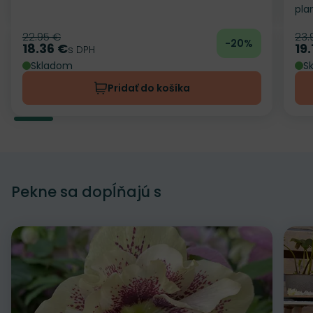
pla
22.95 €
23.
Pôvodná cena
Pô
-20%
18.36 €
19.
Cena
s DPH
Ce
Skladom
S
Pridať do košíka
Pekne sa dopĺňajú s