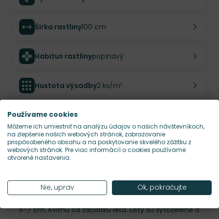
Šírka rastliny
100 cm
Habitus rastliny
popínavý
Hustota výsadby
2 ks/m²
Používame cookies
Nároky na slnko
S, P
Môžeme ich umiestniť na analýzu údajov o našich návštevníkoch,
na zlepšenie našich webových stránok, zobrazovanie
Popis
prispôsobeného obsahu a na poskytovanie skvelého zážitku z
webových stránok. Pre viac informácií o cookies používame
otvorené nastavenia.
Clematis 'Gravetye Beauty' je výnimočný a vzácny
plamienok so zvončekovitým/tulipánovým
jednoduchým kvetom. Jednotlivé kvety so 4-mi
Nie, uprav
Ok, pokračujte
lupeňmi majú výraznú karmínovú farbu a veľkosť až
5-7 cm. Kvitnú od začiatku leta. Listy sú sýtozelené a