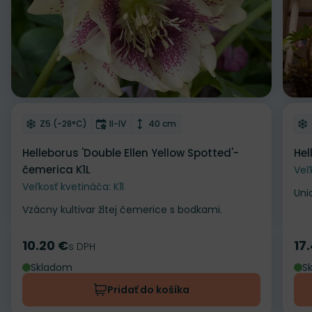
Odober do zoznamu želaní
Od
Mrazuvzdornosť
Doba kvitnutia
Výška rastliny
Z5 (-28°C)
II-IV
40 cm
Helleborus 'Double Ellen Yellow Spotted'-
Hel
čemerica K1L
Veľ
Veľkosť kvetináča: K1l
Uni
Vzácny kultivar žltej čemerice s bodkami.
10.20 €
17
Cena
s DPH
Ce
Skladom
S
Pridať do košíka