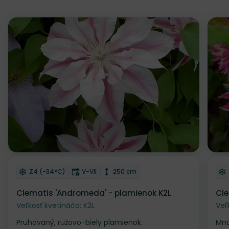
Zľava
Z
Odober do zoznamu želaní
Od
Mrazuvzdornosť
Doba kvitnutia
Výška rastliny
Z4 (-34°C)
V-VII
250 cm
Clematis 'Andromeda' - plamienok K2L
Cle
Veľkosť kvetináča: K2L
Veľ
Pruhovaný, ružovo-biely plamienok.
Mno