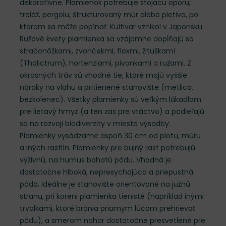
dekoratívne. Plamienok potrebuje stojacu oporu,
treláž, pergolu, štrukturovaný múr alebo pletivo, po
ktorom sa môže popínať. Kultivar vznikol v Japonsku.
Ružové kvety plamienka sa vzájomne dopĺňajú so
stračonôžkami, zvončekmi, floxmi, žltuškami
(Thalictrum), hortenziami, pivonkami a ružami. Z
okrasných tráv sú vhodné tie, ktoré majú vyššie
nároky na vlahu a pritienené stanovište (metlica,
bezkolenec). Všetky plamienky sú veľkým lákadlom
pre lietavý hmyz (a ten zas pre vtáctvo) a podieľajú
sa na rozvoji biodiverzity v mieste výsadby.
Plamienky vysádzame aspoň 30 cm od plotu, múru
a iných rastlín. Plamienky pre bujný rast potrebujú
výživnú, na humus bohatú pôdu. Vhodná je
dostatočne hlboká, nepresychajúca a priepustná
pôda. Ideálne je stanovište orientované na južnú
stranu, pri koreni plamienka tienisté (napríklad inými
trvalkami, ktoré bránia priamym lúčom prehrievať
pôdu), a smerom nahor dostatočne presvetlené pre