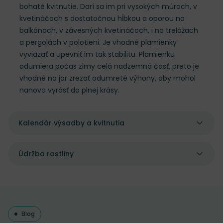
bohaté kvitnutie. Darí sa im pri vysokých múroch, v
kvetináčoch s dostatočnou hĺbkou a oporou na
balkónoch, v závesných kvetináčoch, i na trelážach
a pergolách v polotieni. Je vhodné plamienky
vyviazať a upevniť im tak stabilitu. Plamienku
odumiera počas zimy celá nadzemná časť, preto je
vhodné na jar zrezať odumreté výhony, aby mohol
nanovo vyrásť do plnej krásy.
Kalendár výsadby a kvitnutia
Údržba rastliny
Blog