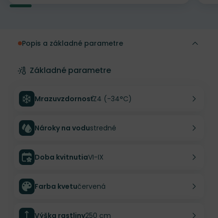
Popis a základné parametre
Základné parametre
Mrazuvzdornosť
Z4 (-34°C)
Nároky na vodu
stredné
Doba kvitnutia
VI-IX
Farba kvetu
červená
Výška rastliny
250 cm