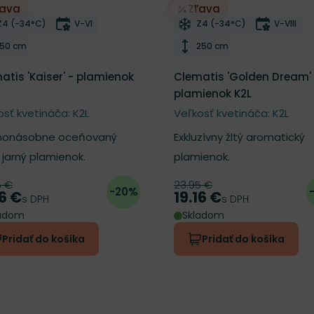
ľava
Zľava
ber do zoznamu želaní
Odober do zoznamu želan
Mrazuvzdornosť
Doba kvitnutia
Mrazuvzdornosť
Doba kv
Z4 (-34°C)
V-VI
Z4 (-34°C)
V-VIII
Výška rastliny
Výška rastliny
150 cm
250 cm
atis 'Kaiser' - plamienok
Clematis 'Golden Dream' 
plamienok K2L
osť kvetináča: K2L
Veľkosť kvetináča: K2L
honásobne oceňovaný
Exkluzívny žltý aromatický
 jarný plamienok.
plamienok.
5 €
23.95 €
odná cena
Pôvodná cena
-20%
16 €
19.16 €
a
Cena
s DPH
s DPH
ladom
Skladom
Pridať do košíka
Pridať do košíka