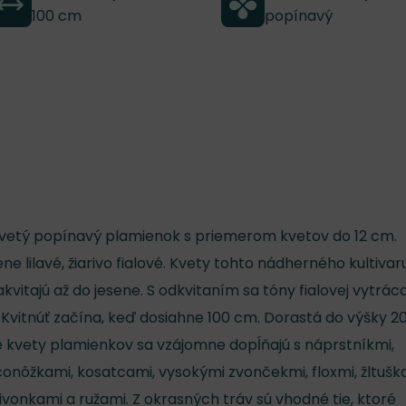
100 cm
popínavý
nokvetý popínavý plamienok s priemerom kvetov do 12 cm.
ene lilavé, žiarivo fialové. Kvety tohto nádherného kultivar
kvitajú až do jesene. S odkvitaním sa tóny fialovej vytráca
Kvitnúť začína, keď dosiahne 100 cm. Dorastá do výšky 2
é kvety plamienkov sa vzájomne dopĺňajú s náprstníkmi,
ačonôžkami, kosatcami, vysokými zvončekmi, floxmi, žltušk
ivonkami a ružami. Z okrasných tráv sú vhodné tie, ktoré