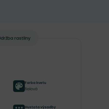
držba rastliny
Farba kvetu
fialová
Hustota výsadby