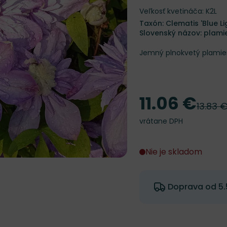
Veľkosť kvetináča: K2L
Taxón: Clematis 'Blue Li
Slovenský názov: plami
Jemný plnokvetý plamie
11.06 €
Cena
13.83 
Pôvodn
vrátane DPH
Nie je skladom
Doprava od 5.