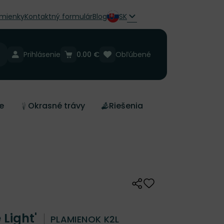
mienky
Kontaktný formulár
Blog
SK
Prihlásenie
0.00 €
Obľúbené
e
Okrasné trávy
Riešenia
Zdieľať
Odober do zoznamu 
 Light'
PLAMIENOK K2L