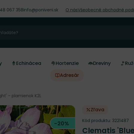
948 067 358
info@poniveni.sk
O nás
Všeobecné obchodné pod
y
Echinácea
Hortenzie
Dreviny
Ruž
Adresár
ight' - plamienok K2L
Zľava
Kód produktu:
3221487
-20%
Clematis 'Blue