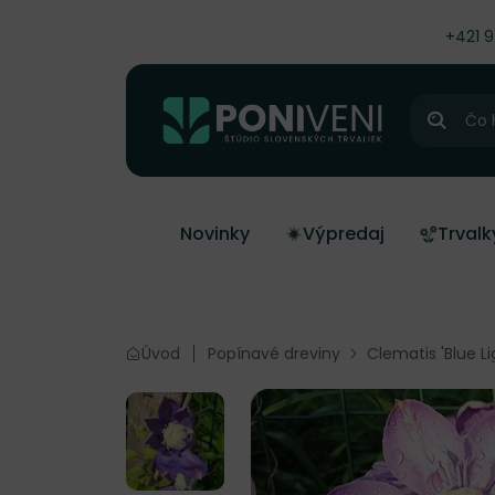
čiť na obsah
+421 
Hľadať
Novinky
Výpredaj
Trvalk
Úvod
Popínavé dreviny
Clematis 'Blue L