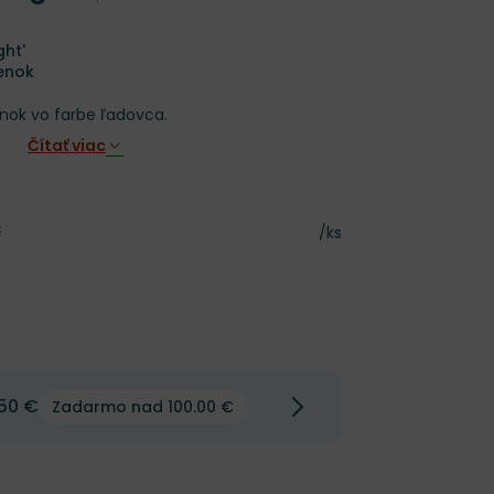
ght'
enok
nok vo farbe ľadovca.
Čítať viac
€
á cena
Cena za kus
/ks
50 €
Zadarmo nad 100.00 €