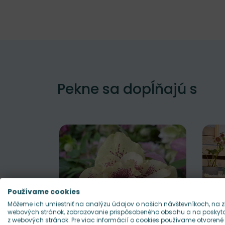
Pekne sa dopĺňajú s
Používame cookies
Môžeme ich umiestniť na analýzu údajov o našich návštevníkoch, na z
webových stránok, zobrazovanie prispôsobeného obsahu a na poskytov
z webových stránok. Pre viac informácií o cookies používame otvorené