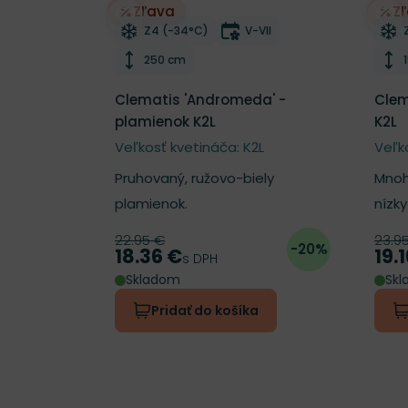
Zľava
Z
Odober do zoznamu želaní
Odo
Mrazuvzdornosť
Doba kvitnutia
Z4 (-34°C)
V-VII
Výška rastliny
250 cm
Clematis 'Andromeda' -
Clem
plamienok K2L
K2L
Veľkosť kvetináča: K2L
Veľk
Pruhovaný, ružovo-biely
Mno
plamienok.
nízky
22.95 €
23.9
Pôvodná cena
Pôv
-20%
18.36 €
19.
Cena
Cen
s DPH
Skladom
Sk
Pridať do košíka