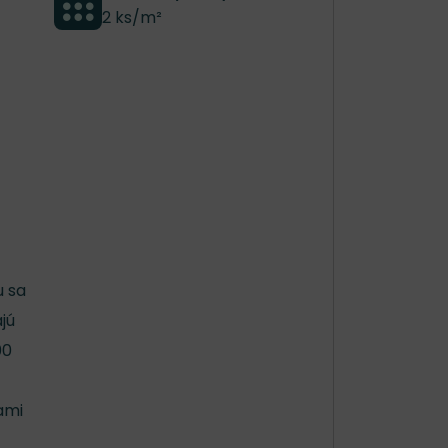
2 ks/m²
u sa
jú
00
ami