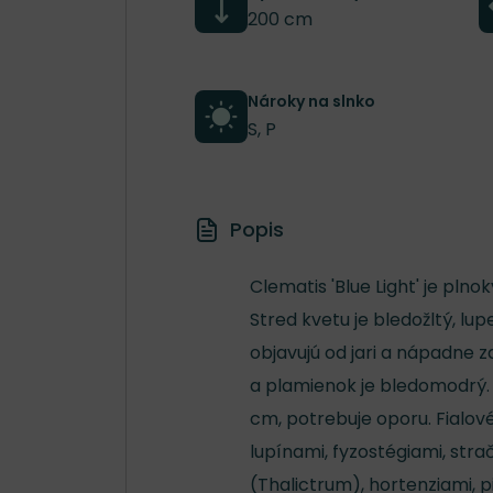
200 cm
Nároky na slnko
S, P
Popis
Clematis 'Blue Light' je pl
Stred kvetu je bledožltý, lup
objavujú od jari a nápadne za
a plamienok je bledomodrý. 
cm, potrebuje oporu. Fialov
lupínami, fyzostégiami, str
(Thalictrum), hortenziami, p