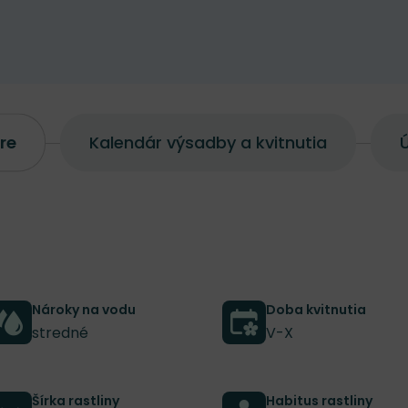
re
Kalendár výsadby a kvitnutia
Ú
Nároky na vodu
Doba kvitnutia
stredné
V-X
Šírka rastliny
Habitus rastliny