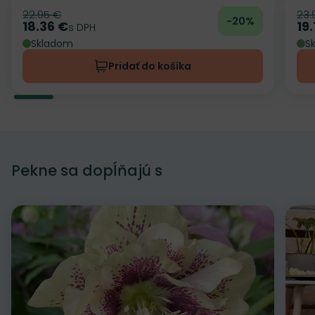
22.95 €
23.
Pôvodná cena
Pô
-20%
18.36 €
19.
Cena
s DPH
Ce
Skladom
S
Pridať do košíka
Pekne sa dopĺňajú s