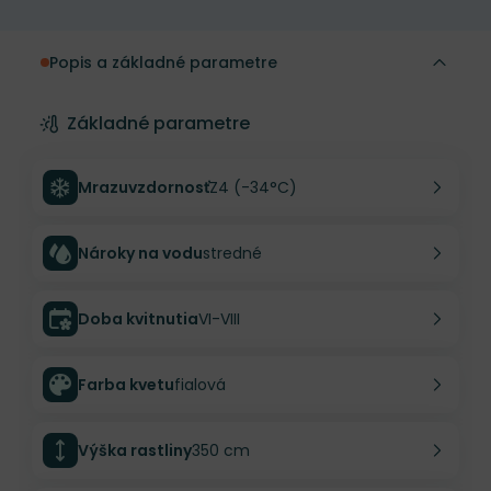
Popis a základné parametre
Základné parametre
Mrazuvzdornosť
Z4 (-34°C)
Nároky na vodu
stredné
Doba kvitnutia
VI-VIII
Farba kvetu
fialová
Výška rastliny
350 cm