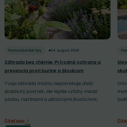
Pestovateľské tipy
04. august 2026
Pes
Záhrada bez chémie: Prírodná ochrana a
Slov
prevencia proti burine a škodcom
sku
Tvoja záhrada možno nepotrebuje ďalší
Snív
drastický postrek, ale lepšie vzťahy medzi
malý
pôdou, rastlinami a užitočnými živočíchmi...
baliť
Čítať viac
Číta