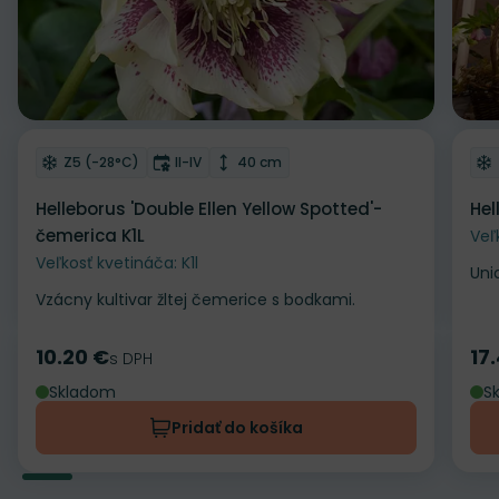
Odober do zoznamu želaní
Od
Mrazuvzdornosť
Doba kvitnutia
Výška rastliny
Z5 (-28°C)
II-IV
40 cm
Helleborus 'Double Ellen Yellow Spotted'-
Hel
čemerica K1L
Veľ
Veľkosť kvetináča: K1l
Uni
Vzácny kultivar žltej čemerice s bodkami.
10.20 €
17
Cena
s DPH
Ce
Skladom
S
Pridať do košíka