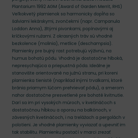
Plantarium 1992 AGM (Award of Garden Merrit, RHS)
Veľkokvetý plamienok sa harmonicky dopĺňa so
šalviami lekárskymi, zvončekmi (napr. Campanula
Loddon Anna), žltými pivonkami, popínavými aj
kríčkovými ružami. Z okrasných tráv sú vhodné
bezkolence (molinia), metlice (deschampsia).
Plamienky pre bujný rast potrebujú výživnú, na
humus bohatú pôdu. Vhodná je dostatočne hlboká,
nepresychajúca a priepustná pôda. Ideálne je
stanovište orientované na južnú stranu, pri koreni
plamienka tienisté (napríklad inými trvalkami, ktoré
bránia priamym lúčom prehrievať pôdu), a smerom
nahor dostatočne presvetlené pre bohaté kvitnutie.
Darí sa im pri vysokých múroch, v kvetináčoch s
dostatočnou hĺbkou a oporou na balkónoch, v
závesných kvetináčoch, i na trelážach a pergolách v
polotieni. Je vhodné plamienky vyviazať a upevniť im
tak stabilitu. Plamienku postačí v marci zrezať