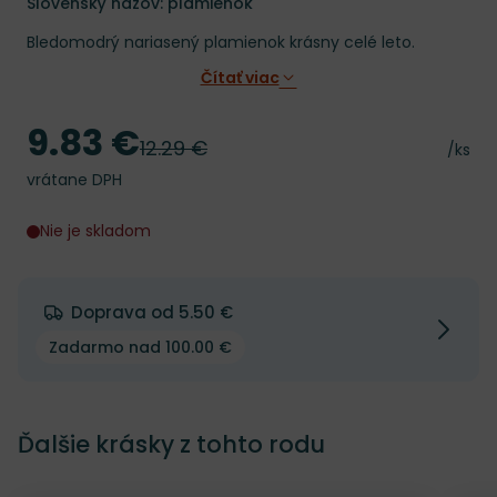
Slovenský názov: plamienok
Bledomodrý nariasený plamienok krásny celé leto.
Čítať viac
9.83 €
Cena
12.29 €
Pôvodná cena
Cena 
/ks
vrátane DPH
Nie je skladom
Doprava od 5.50 €
Zadarmo nad 100.00 €
Ďalšie krásky z tohto rodu