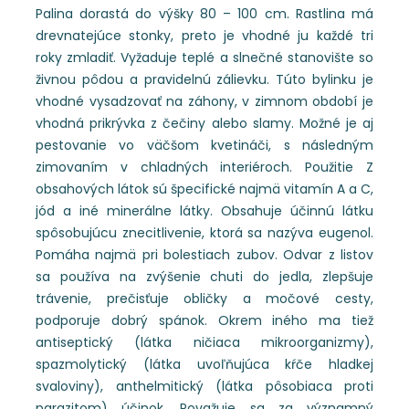
Palina dorastá do výšky 80 – 100 cm. Rastlina má
drevnatejúce stonky, preto je vhodné ju každé tri
roky zmladiť. Vyžaduje teplé a slnečné stanovište so
živnou pôdou a pravidelnú zálievku. Túto bylinku je
vhodné vysadzovať na záhony, v zimnom období je
vhodná prikrývka z čečiny alebo slamy. Možné je aj
pestovanie vo väčšom kvetináči, s následným
zimovaním v chladných interiéroch. Použitie Z
obsahových látok sú špecifické najmä vitamín A a C,
jód a iné minerálne látky. Obsahuje účinnú látku
spôsobujúcu znecitlivenie, ktorá sa nazýva eugenol.
Pomáha najmä pri bolestiach zubov. Odvar z listov
sa používa na zvýšenie chuti do jedla, zlepšuje
trávenie, prečisťuje obličky a močové cesty,
podporuje dobrý spánok. Okrem iného ma tiež
antiseptický (látka ničiaca mikroorganizmy),
spazmolytický (látka uvoľňujúca kŕče hladkej
svaloviny), anthelmitický (látka pôsobiaca proti
parazitom) účinok. Považuje sa za významný