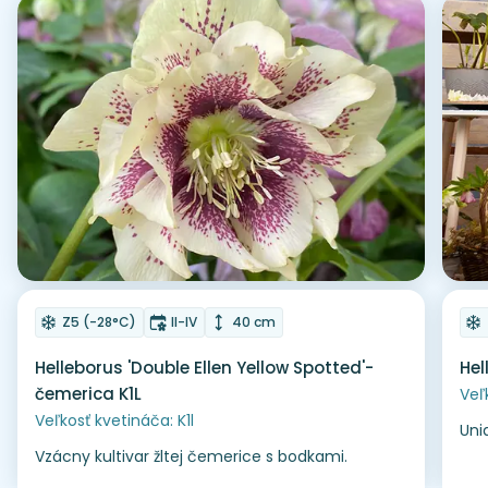
Odober do zoznamu želaní
Od
Mrazuvzdornosť
Doba kvitnutia
Výška rastliny
Z5 (-28°C)
II-IV
40 cm
Helleborus 'Double Ellen Yellow Spotted'-
Hel
čemerica K1L
Veľ
Veľkosť kvetináča: K1l
Uni
Vzácny kultivar žltej čemerice s bodkami.