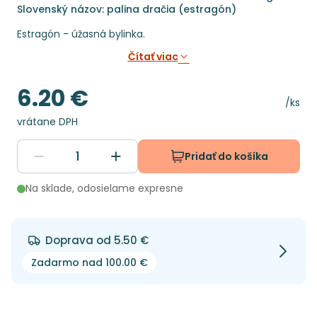
Slovenský názov: palina dračia (estragón)
Estragón - úžasná bylinka.
Čítať viac
6.20 €
Cena
Cena 
/ks
vrátane DPH
Pridať do košíka
Na sklade, odosielame expresne
Doprava od 5.50 €
Zadarmo nad 100.00 €