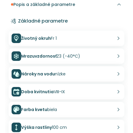
Popis a základné parametre
Základné parametre
Životný okruh
Fr 1
Mrazuvzdornosť
Z3 (-40°C)
Nároky na vodu
nízke
Doba kvitnutia
VIII-IX
Farba kvetu
biela
Výška rastliny
100 cm