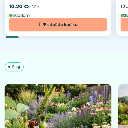
10.20 €
17
Cena
s DPH
Ce
Skladom
S
Pridať do košíka
Blog