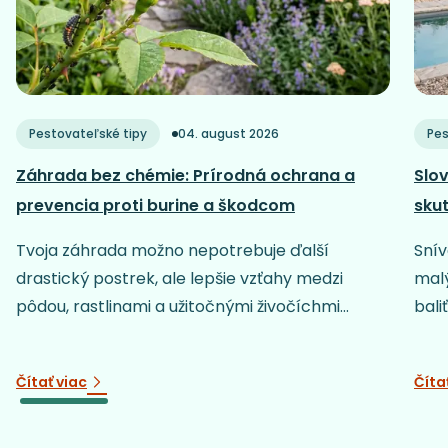
Pestovateľské tipy
04. august 2026
Pes
Záhrada bez chémie: Prírodná ochrana a
Slov
prevencia proti burine a škodcom
sku
Tvoja záhrada možno nepotrebuje ďalší
Snív
drastický postrek, ale lepšie vzťahy medzi
malý
pôdou, rastlinami a užitočnými živočíchmi...
baliť
Čítať viac
Číta