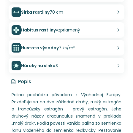
Šírka rastliny
70 cm
Habitus rastliny
vzpriamený
Hustota výsadby
7 ks/m²
Nároky na slnko
S
Popis
Palina pochádza pôvodom z Východnej Európy.
Rozdeľuje sa na dva základné druhy, ruský estragón
a francúzsky estragón – pravý estragón. Jeho
druhový názov dracunculus znamená v preklade
„malý drak“. Podľa povesti vznikla palina zo semienka
ľanu vloženého do semienka reďkvičky. Pestovanie