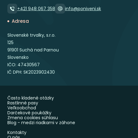
+421 948 067 358
info@poniveni.sk
Adresa
Slovenské trvalky, s.r.o.
125
91901 Suchá nad Parnou
Slovensko
IČO: 47430567
IČ DPH: SK2023902430
Často kladené otázky
Rastlinné pasy
Veľkoobchod
Darčekové poukážky
Zmena cookies súhlasu
Blog - medzi riadkami v záhone
Kontakty
O nás